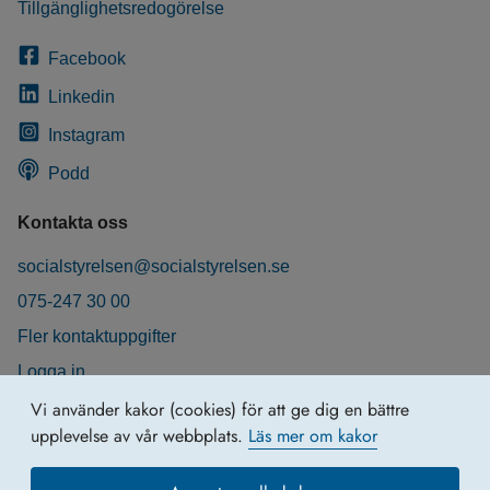
Tillgänglighetsredogörelse
Facebook
Linkedin
Instagram
Podd
Kontakta oss
socialstyrelsen@socialstyrelsen.se
075-247 30 00
Fler kontaktuppgifter
Logga in
Behandling av personuppgifter
Vi använder kakor (cookies) för att ge dig en bättre
upplevelse av vår webbplats.
Läs mer om kakor