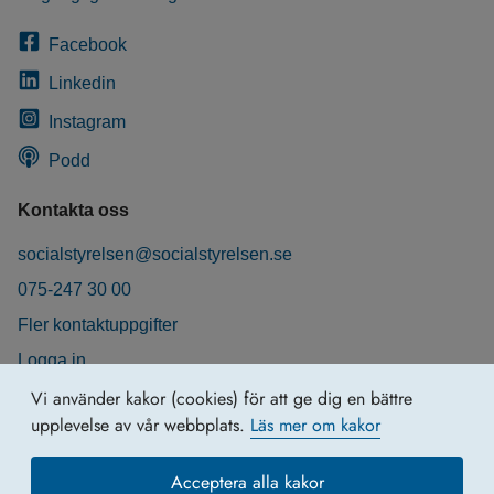
Facebook
Linkedin
Instagram
Podd
Kontakta oss
socialstyrelsen@socialstyrelsen.se
075-247 30 00
Fler kontaktuppgifter
Logga in
Behandling av personuppgifter
Vi använder kakor (cookies) för att ge dig en bättre
upplevelse av vår webbplats.
Läs mer om kakor
Acceptera alla kakor