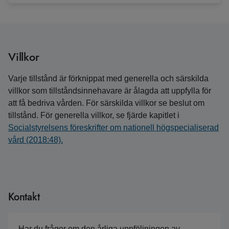
Villkor
Varje tillstånd är förknippat med generella och särskilda
villkor som tillståndsinnehavare är ålagda att uppfylla för
att få bedriva vården. För särskilda villkor se beslut om
tillstånd. För generella villkor, se fjärde kapitlet i
Socialstyrelsens föreskrifter om nationell högspecialiserad
vård (2018:48).
Kontakt
Har du frågor om den årliga uppföljningen av