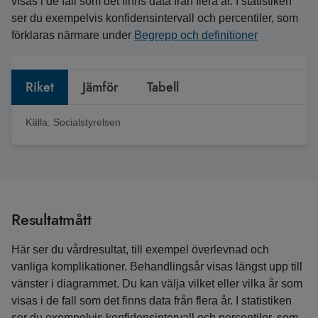
visas i de fall som det finns data från flera år. I statistiken
ser du exempelvis konfidensintervall och percentiler, som
förklaras närmare under
Begrepp och definitioner
Riket
Jämför
Tabell
Källa:
Socialstyrelsen
Resultatmått
Här ser du vårdresultat, till exempel överlevnad och
vanliga komplikationer. Behandlingsår visas längst upp till
vänster i diagrammet. Du kan välja vilket eller vilka år som
visas i de fall som det finns data från flera år. I statistiken
ser du exempelvis konfidensintervall och percentiler, som