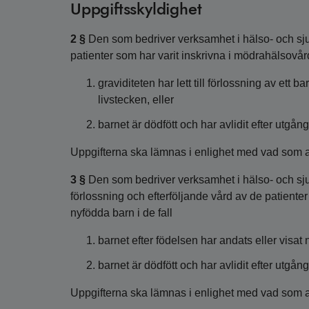
Uppgiftsskyldighet
2 §
Den som bedriver verksamhet i hälso- och sju
patienter som har varit inskrivna i mödrahälsovård
graviditeten har lett till förlossning av ett 
livstecken, eller
barnet är dödfött och har avlidit efter ut
Uppgifterna ska lämnas i enlighet med vad som a
3 §
Den som bedriver verksamhet i hälso- och sju
förlossning och efterföljande vård av de patiente
nyfödda barn i de fall
barnet efter födelsen har andats eller visat 
barnet är dödfött och har avlidit efter ut
Uppgifterna ska lämnas i enlighet med vad som a