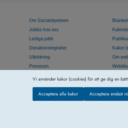
Om Socialstyrelsen
Blanket
Jobba hos oss
Kalend
Lediga jobb
Publika
Donationsregistret
Kakor (
Utbildning
Om web
Pressrum
Webbka
Nyhetsbrev
Tillgän
Vi använder kakor (cookies) för att ge dig en bät
Krisberedskap
Acceptera alla kakor
Acceptera endast n