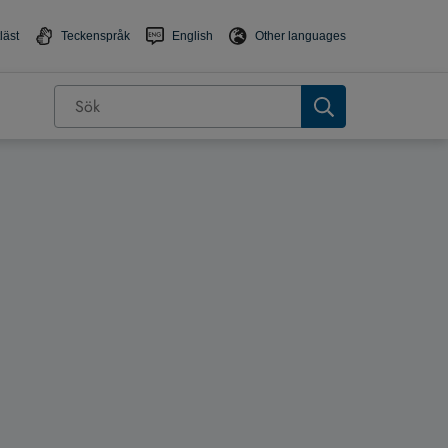
läst
Teckenspråk
English
Other languages