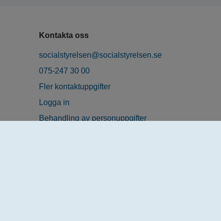
Kontakta oss
socialstyrelsen@socialstyrelsen.se
075-247 30 00
Fler kontaktuppgifter
Logga in
Behandling av personuppgifter