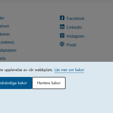
ter
Facebook
arium
Linkedin
tioner
Instagram
cookies)
Podd
bplatsen
rta
glighetsredogörelse
tre upplevelse av vår webbplats.
Läs mer om kakor
ödvändiga kakor
Hantera kakor