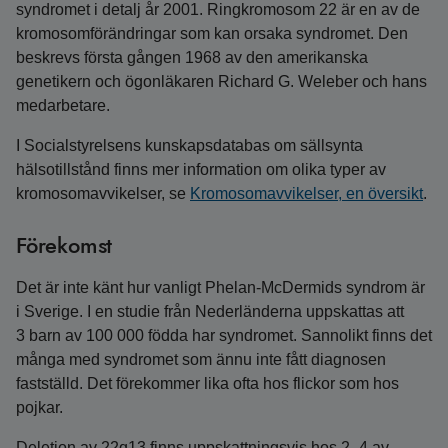
syndromet i detalj år 2001. Ringkromosom 22 är en av de
kromosomförändringar som kan orsaka syndromet. Den
beskrevs första gången 1968 av den amerikanska
genetikern och ögonläkaren Richard G. Weleber och hans
medarbetare.
I Socialstyrelsens kunskapsdatabas om sällsynta
hälsotillstånd finns mer information om olika typer av
kromosomavvikelser, se
Kromosomavvikelser, en översikt
.
Förekomst
Det är inte känt hur vanligt Phelan‑McDermids syndrom är
i Sverige. I en studie från Nederländerna uppskattas att
3 barn av 100 000 födda har syndromet. Sannolikt finns det
många med syndromet som ännu inte fått diagnosen
fastställd. Det förekommer lika ofta hos flickor som hos
pojkar.
Deletion av 22q13 finns uppskattningsvis hos 2–4 av