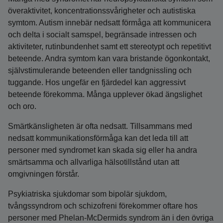
överaktivitet, koncentrationssvårigheter och autistiska
symtom. Autism innebär nedsatt förmåga att kommunicera
och delta i socialt samspel, begränsade intressen och
aktiviteter, rutinbundenhet samt ett stereotypt och repetitivt
beteende. Andra symtom kan vara bristande ögonkontakt,
självstimulerande beteenden eller tandgnissling och
tuggande. Hos ungefär en fjärdedel kan aggressivt
beteende förekomma. Många upplever ökad ängslighet
och oro.
Smärtkänsligheten är ofta nedsatt. Tillsammans med
nedsatt kommunikationsförmåga kan det leda till att
personer med syndromet kan skada sig eller ha andra
smärtsamma och allvarliga hälsotillstånd utan att
omgivningen förstår.
Psykiatriska sjukdomar som bipolär sjukdom,
tvångssyndrom och schizofreni förekommer oftare hos
personer med Phelan‑McDermids syndrom än i den övriga