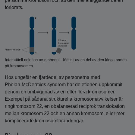
på samma kromosom och att den mellanliggande delen
förlorats.
Interstitiell deletion av q-armen – förlust av en del av den långa armen
på kromosomen.
Hos ungefär en fjärdedel av personerna med
Phelan‑McDermids syndrom har deletionen uppkommit
genom en ombyggnad av en eller flera kromosomer.
Exempel på sådana strukturella kromosom­avvikelser är
ringkromosom 22, en obalanserad reciprok translokation
mellan kromosom 22 och en annan kromosom, eller mer
komplicerade kromosomförändringar.