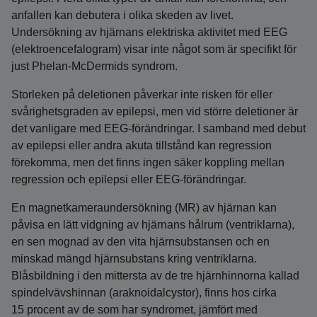
anfallen kan debutera i olika skeden av livet.
Undersökning av hjärnans elektriska aktivitet med EEG
(elektroencefalogram) visar inte något som är specifikt för
just Phelan‑McDermids syndrom.
Storleken på deletionen påverkar inte risken för eller
svårighetsgraden av epilepsi, men vid större deletioner är
det vanligare med EEG‑förändringar. I samband med debut
av epilepsi eller andra akuta tillstånd kan regression
förekomma, men det finns ingen säker koppling mellan
regression och epilepsi eller EEG‑förändringar.
En magnetkameraundersökning (MR) av hjärnan kan
påvisa en lätt vidgning av hjärnans hålrum (ventriklarna),
en sen mognad av den vita hjärnsubstansen och en
minskad mängd hjärnsubstans kring ventriklarna.
Blåsbildning i den mittersta av de tre hjärnhinnorna kallad
spindelvävshinnan (araknoidalcystor), finns hos cirka
15 procent av de som har syndromet, jämfört med