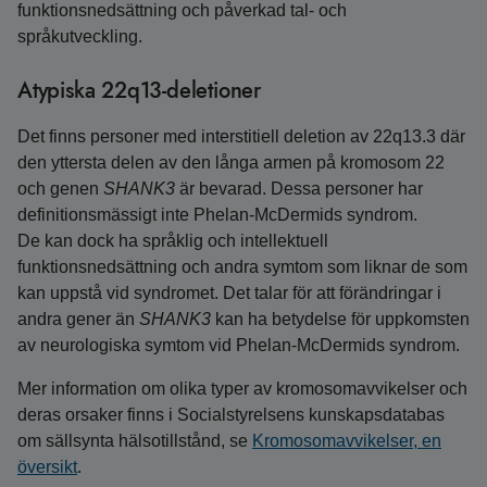
funktions­nedsättning och påverkad tal- och
språkutveckling.
Atypiska 22q13-deletioner
Det finns personer med interstitiell deletion av 22q13.3 där
den yttersta delen av den långa armen på kromosom 22
och genen
SHANK3
är bevarad. Dessa personer har
definitionsmässigt inte Phelan-McDermids syndrom.
De kan dock ha språklig och intellektuell
funktionsnedsättning och andra symtom som liknar de som
kan uppstå vid syndromet. Det talar för att förändringar i
andra gener än
SHANK3
kan ha betydelse för uppkomsten
av neurologiska symtom vid Phelan-McDermids syndrom.
Mer information om olika typer av kromosomavvikelser och
deras orsaker finns i Socialstyrelsens kunskapsdatabas
om sällsynta hälsotillstånd, se
Kromosomavvikelser, en
översikt
.