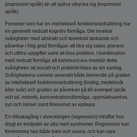
(impressivt språk) än att själva uttrycka sig (expressivt
språk).
Personer som har en intellektuell funktionsnedsättning har
en generellt nedsatt kognitiv förmåga. Det innebär
svårigheter med abstrakt och teoretiskt tänkande och
påverkar i hög grad förmågan att lära sig saker, planera
och utföra uppgifter samt att lösa problem. I kombination
med nedsatt förmåga att kommunicera innebär detta
svårigheter att socialt och praktiskt klara av sin vardag.
Svårigheterna varierar avsevärt både beroende på graden
av intellektuell funktionsnedsättning (lindrig, medelsvår
eller svår) och graden av påverkan på till exempel språk
och tal, motorik, koncentrationsförmåga, uppmärksamhet,
syn och hörsel samt förekomst av epilepsi.
En tillbakagång i utvecklingen (regression) inträffar hos
drygt en tredjedel av alla med syndromet. Regression kan
förekomma hos både barn och vuxna, och kan vara