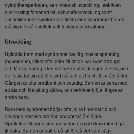
nyföddhets­perioden, sen motorisk utveckling, utebliven
eller kraftigt försenad tal- och språkutveckling samt
autismliknande symtom. De flesta med syndromet har en
måttlig till svår intellektuell funktionsnedsättning.
Utveckling
Nyfödda barn med syndromet har låg muskelspänning
(hypotonus), vilket ofta leder till att de har svårt att suga
och få i sig näring. Den motoriska utvecklingen är sen, och
de flesta lär sig gå först vid två och ett halvt till tre års ålder.
Gången är ofta bredbent och ostadig. Barnen är sena med
att äta och klä på sig själva, och behöver blöja längre än
andra barn.
Barn med syndromet börjar ofta jollra i normal tid och
använda enstaka ord från knappt två års ålder.
Språkutvecklingen stannar sedan upp och kan ibland gå
tillbaka. Barnen är bättre på att förstå det som sägs