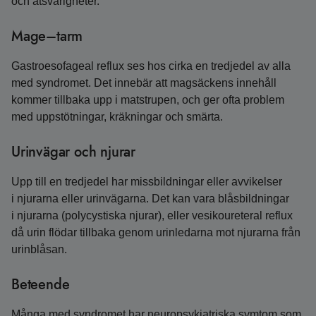
och ätsvårigheter.
Mage–tarm
Gastroesofageal reflux ses hos cirka en tredjedel av alla
med syndromet. Det innebär att magsäckens innehåll
kommer tillbaka upp i matstrupen, och ger ofta problem
med uppstötningar, kräkningar och smärta.
Urinvägar och njurar
Upp till en tredjedel har missbildningar eller avvikelser
i njurarna eller urinvägarna. Det kan vara blåsbildningar
i njurarna (polycystiska njurar), eller vesikoureteral reflux
då urin flödar tillbaka genom urinledarna mot njurarna från
urinblåsan.
Beteende
Många med syndromet har neuropsykiatriska symtom som