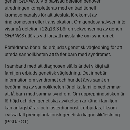
genen
SHANK3.
Vid påvisad deletion behöver
utredningen kompletteras med en traditionell
kromosomanalys för att utesluta förekomst av
ringkromosom eller translokation. Om gendosanalysen inte
visar på deletion i 22q13.3 bör en sekvensering av genen
SHANK3
utföras vid fortsatt misstanke om syndromet.
Föräldrarna bör alltid erbjudas genetisk vägledning för att
utreda sannolikheten att få fler barn med syndromet.
I samband med att diagnosen ställs är det viktigt att
familjen erbjuds genetisk vägledning. Det innebär
information om syndromet och hur det ärvs samt en
bedömning av sannolikheten för olika familjemedlemmar
att få barn med samma syndrom. Om upprepningsrisken är
förhöjd och den genetiska avvikelsen är känd i familjen
kan anlagsbärar- och fosterdiagnostik erbjudas, liksom
i vissa fall preimplantatorisk genetisk diagnostik/testning
(PGD/PGT).