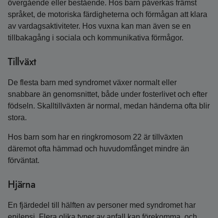
övergående eller bestående. Hos barn påverkas främst
språket, de motoriska färdigheterna och förmågan att klara
av vardagsaktiviteter. Hos vuxna kan man även se en
tillbaka­gång i sociala och kommunikativa förmågor.
Tillväxt
De flesta barn med syndromet växer normalt eller
snabbare än genomsnittet, både under fosterlivet och efter
födseln. Skalltillväxten är normal, medan händerna ofta blir
stora.
Hos barn som har en ringkromosom 22 är tillväxten
däremot ofta hämmad och huvudomfånget mindre än
förväntat.
Hjärna
En fjärdedel till hälften av personer med syndromet har
epilepsi. Flera olika typer av anfall kan förekomma, och