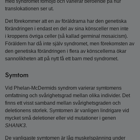
med syndromet förhöjd och varierar beroende på hur
translokationen ser ut.
Det förekommer att en av föräldrarna har den genetiska
förändringen i endast en del av sina könsceller men inte
i kroppens övriga celler (så kallad germinal mosaicism).
Föräldern har då inte själv syndromet, men förekomsten av
den genetiska förändringen i flera av könscellerna ökar
sannolikheten att på nytt få ett barn med syndromet.
Symtom
Vid Phelan‑McDermids syndrom varierar symtomens
omfattning och svårighetsgrad mellan olika individer. Det
finns ett visst samband mellan svårighetsgraden och
deletionens storlek. Symtomen är vanligen lindrigare vid
mycket små deletioner eller vid mutationer i genen
SHANK3
.
De vanligaste symtomen är låg muskelspänning under