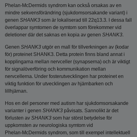
Phelan-McDermids syndrom kan också orsakas av en
mindre sekvensförändring (sjukdomsorsakande variant) i
genen
SHANK3
som är lokaliserad till 22q13.3. I dessa fall
överlappar symtomen de symtom som förekommer vid
deletioner där det saknas en kopia av genen
SHANK3
.
Genen
SHANK3
utgör en mall för tillverkningen av (kodar
för) proteinet SHANK3. Detta protein finns bland annat i
kopplingarna mellan nervceller (synapserna) och är viktigt
för signalöverföring och kommunikation mellan
nervcellerna. Under fosterutvecklingen har proteinet en
viktig funktion för utvecklingen av hjärnbarken och
lillhjärnan.
Hos en del personer med autism har sjukdomsorsakande
varianter i genen
SHANK3
påvisats. Sannolikt är det
förlusten av
SHANK3
som har störst betydelse för
uppkomsten av neurologiska symtom vid
Phelan‑McDermids syndrom, som till exempel intellektuell