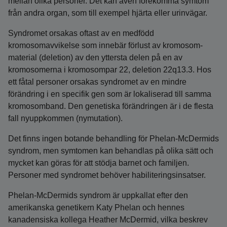
mellan olika personer. Det kan även förekomma symtom
från andra organ, som till exempel hjärta eller urinvägar.
Syndromet orsakas oftast av en medfödd
kromosomavvikelse som innebär förlust av kromosom­
material (deletion) av den yttersta delen på en av
kromosomerna i kromosompar 22, deletion 22q13.3. Hos
ett fåtal personer orsakas syndromet av en mindre
förändring i en specifik gen som är lokaliserad till samma
kromosomband. Den genetiska förändringen är i de flesta
fall nyuppkommen (nymutation).
Det finns ingen botande behandling för Phelan-McDermids
syndrom, men symtomen kan behandlas på olika sätt och
mycket kan göras för att stödja barnet och familjen.
Personer med syndromet behöver habiliteringsinsatser.
Phelan‑McDermids syndrom är uppkallat efter den
amerikanska genetikern Katy Phelan och hennes
kanadensiska kollega Heather McDermid, vilka beskrev