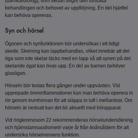
(barnkardiolog), som sedan avgör den fortsatta
behandlingen och behovet av uppföljning. En del hjärtfel
kan behöva opereras.
Syn och hörsel
Ögonen och synfunktionen bör undersökas i ett tidigt
skede. Skelning kan lappbehandlas, vilket innebär att det
öga som inte skelar täcks med en lapp så att synen på det
skelande ögat kan övas upp. En del av barnen behöver
glasögon.
Hörseln bör testas flera gånger under uppväxten. Vid
upprepade öroninflammationer kan man behöva operera in
rör genom trumhinnan för att släppa in luft i mellanörat. Om
hörseln är nedsatt kan det bli aktuellt med hörapparat.
Vid ringkromosom 22 rekommenderas hörselundersökning
och hjärnstamsaudiometri varje år från tioårsåldern för att
undersöka hörselnervens funktion.