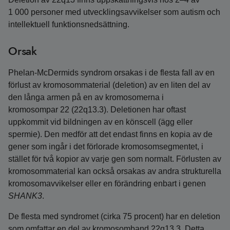
1 000 personer med utvecklingsavvikelser som autism och
intellektuell funktionsnedsättning.
Orsak
Phelan‑McDermids syndrom orsakas i de flesta fall av en
förlust av kromosommaterial (deletion) av en liten del av
den långa armen på en av kromosomerna i
kromosompar 22 (22q13.3). Deletionen har oftast
uppkommit vid bildningen av en könscell (ägg eller
spermie). Den medför att det endast finns en kopia av de
gener som ingår i det förlorade kromosomsegmentet, i
stället för två kopior av varje gen som normalt. Förlusten av
kromosommaterial kan också orsakas av andra strukturella
kromosomavvikelser eller en förändring enbart i genen
SHANK3
.
De flesta med syndromet (cirka 75 procent) har en deletion
som omfattar en del av kromosomband 22q13.3. Detta