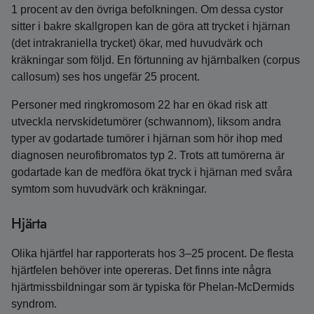
1 procent av den övriga befolkningen. Om dessa cystor
sitter i bakre skallgropen kan de göra att trycket i hjärnan
(det intrakraniella trycket) ökar, med huvudvärk och
kräkningar som följd. En förtunning av hjärnbalken (corpus
callosum) ses hos ungefär 25 procent.
Personer med ringkromosom 22 har en ökad risk att
utveckla nervskidetumörer (schwannom), liksom andra
typer av godartade tumörer i hjärnan som hör ihop med
diagnosen neurofibromatos typ 2. Trots att tumörerna är
godartade kan de medföra ökat tryck i hjärnan med svåra
symtom som huvudvärk och kräkningar.
Hjärta
Olika hjärtfel har rapporterats hos 3–25 procent. De flesta
hjärtfelen behöver inte opereras. Det finns inte några
hjärtmissbildningar som är typiska för Phelan‑McDermids
syndrom.