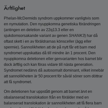
Ärftlighet
Phelan‑McDermids syndrom uppkommer vanligtvis som
en nymutation. Den nyuppkomna genetiska förändringen
(antingen en deletion av 22q13.3 eller en
sjukdomsorsakande variant av genen
SHANK3
) har då
oftast skett i en av föräldrarnas könsceller (ägg eller
spermie). Sannolikheten att de på nytt får ett barn med
syndromet uppskattas då till mindre än 1 procent. Den
nyuppkomna deletionen eller genvarianten hos barnet blir
dock ärftlig och kan föras vidare till nästa generation.
Syndromet nedärvs då autosomalt dominant, vilket innebär
att sannolikheten är 50 procent för såväl söner som döttrar
att få syndromet.
Om deletionen har uppstått genom att barnet ärvt en
obalanserad translokation från en förälder med en
balanserad translokation är sannolikheten att få flera barn