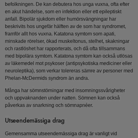
befolkningen. De kan debutera hos unga vuxna, ofta efter
en akut händelse, som en infektion eller ett epileptiskt
anfall. Bipolär sjukdom eller humör­svängningar har
beskrivits hos ungefär hälften av de som har syndromet,
framför allt hos vuxna. Katatona symtom som apati,
minskade rörelser, ökad muskeltonus, stelhet, skakningar
och rastlöshet har rapporterats, och då ofta tillsammans
med bipolära symtom. Katatona symtom kan också utlösas
av läkemedel mot psykoser (antipsykotiska mediciner eller
neuroleptika), som verkar tolereras sämre av personer med
Phelan‑McDermids syndrom än andra.
Många har sömnstörningar med insomningssvårigheter
och uppvaknanden under natten. Sömnen kan också
påverkas av snarkning och sömnapnéer.
Utseendemässiga drag
Gemensamma utseendemässiga drag är vanligt vid