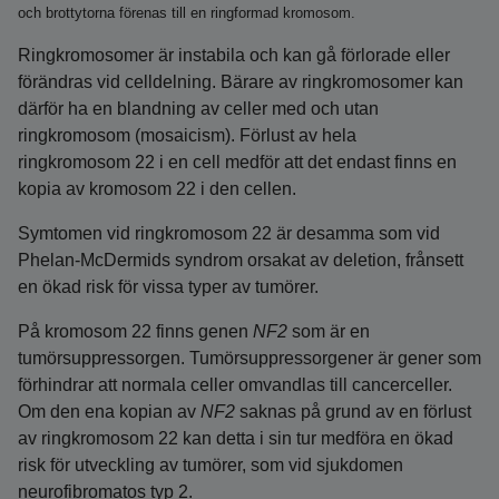
och brottytorna förenas till en ringformad kromosom.
Ringkromosomer är instabila och kan gå förlorade eller
förändras vid celldelning. Bärare av ringkromosomer kan
därför ha en blandning av celler med och utan
ringkromosom (mosaicism). Förlust av hela
ringkromosom 22 i en cell medför att det endast finns en
kopia av kromosom 22 i den cellen.
Symtomen vid ringkromosom 22 är desamma som vid
Phelan‑McDermids syndrom orsakat av deletion, frånsett
en ökad risk för vissa typer av tumörer.
På kromosom 22 finns genen
NF2
som är en
tumörsuppressorgen. Tumörsuppressorgener är gener som
förhindrar att normala celler omvandlas till cancerceller.
Om den ena kopian av
NF2
saknas på grund av en förlust
av ringkromosom 22 kan detta i sin tur medföra en ökad
risk för utveckling av tumörer, som vid sjukdomen
neurofibromatos typ 2.