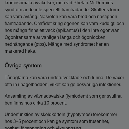
kromosomala avvikelser, men vid Phelan‑McDermids
syndrom är de inte speciellt framträdande. Skallens form
kan vara avlång. Näsroten kan vara bred och nästippen
framträdande. Området kring ögonen kan vara kuddigt, och
hos många finns ett veck (epikantus) i den inre ögonvrån.
Ögonfransarna är vanligen långa och ögonlocken
nedhängande (ptos). Många med syndromet har en
markerad haka.
Övriga symtom
Tånaglarna kan vara underutvecklade och tunna. De växer
ofta in i nagelbädden, vilket kan ge besvärliga infektioner.
Ansamling av vävnadsvätska (lymfödem) som ger svullna
ben finns hos cirka 10 procent.
Underfunktion av sköldkörteln (hypotyreos) förekommer
hos 3–5 procent och kan ge symtom som frusenhet,
trötthet, förstoppning och viktuppgång.