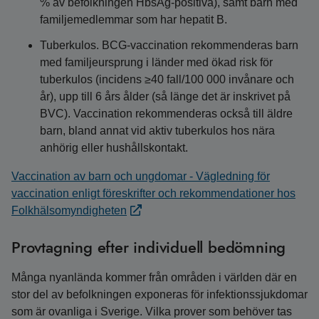
% av befolkningen HbsAg-positiva), samt barn med
familjemedlemmar som har hepatit B.
Tuberkulos. BCG-vaccination rekommenderas barn
med familjeursprung i länder med ökad risk för
tuberkulos (incidens ≥40 fall/100 000 invånare och
år), upp till 6 års ålder (så länge det är inskrivet på
BVC). Vaccination rekommenderas också till äldre
barn, bland annat vid aktiv tuberkulos hos nära
anhörig eller hushållskontakt.
Vaccination av barn och ungdomar - Vägledning för
vaccination enligt föreskrifter och rekommendationer hos
Folkhälsomyndigheten
Provtagning efter individuell bedömning
Många nyanlända kommer från områden i världen där en
stor del av befolkningen exponeras för infektionssjukdomar
som är ovanliga i Sverige. Vilka prover som behöver tas