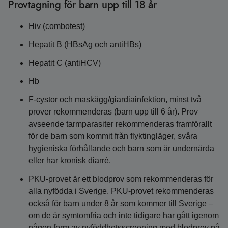
Provtagning för barn upp till 18 år
Hiv (combotest)
Hepatit B (HBsAg och antiHBs)
Hepatit C (antiHCV)
Hb
F-cystor och maskägg/giardiainfektion, minst två
prover rekommenderas (barn upp till 6 år). Prov
avseende tarmparasiter rekommenderas framförallt
för de barn som kommit från flyktingläger, svåra
hygieniska förhållande och barn som är undernärda
eller har kronisk diarré.
PKU-provet är ett blodprov som rekommenderas för
alla nyfödda i Sverige. PKU-provet rekommenderas
också för barn under 8 år som kommer till Sverige –
om de är symtomfria och inte tidigare har gått igenom
någon form av nyföddhetsscreening med blodprov på