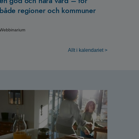
en god och nära vård – för
både regioner och kommuner
Webbinarium
Allt i kalendariet >