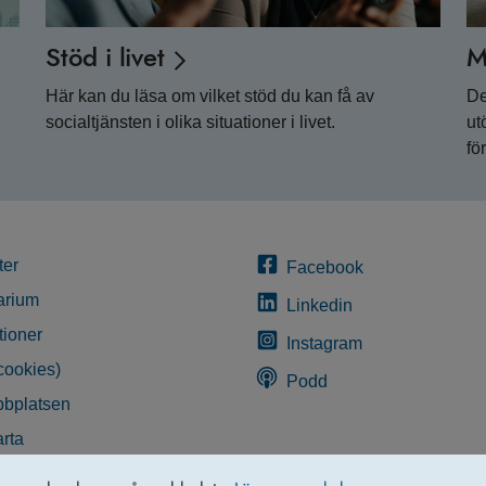
Stöd i livet
M
Här kan du läsa om vilket stöd du kan få av
De
socialtjänsten i olika situationer i livet.
ut
fö
ter
Facebook
arium
Linkedin
tioner
Instagram
cookies)
Podd
bplatsen
rta
glighetsredogörelse