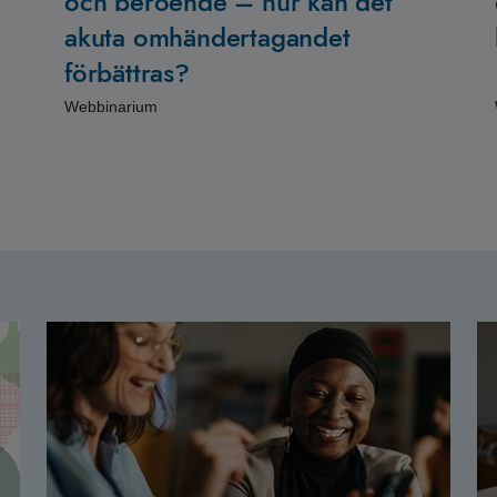
och beroende – hur kan det
akuta omhändertagandet
förbättras?
Webbinarium