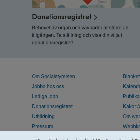
Donationsregistret
Behovet av organ och vävnader är större än
tillgången. Ta ställning och visa din vilja i
donationsregistret!
Om Socialstyrelsen
Blanket
Jobba hos oss
Kalend
Lediga jobb
Publika
Donationsregistret
Kakor (
Utbildning
Om web
Pressrum
Webbka
Nyhetsbrev
Tillgän