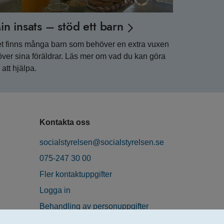
in insats – stöd ett barn
t finns många barn som behöver en extra vuxen
över sina föräldrar. Läs mer om vad du kan göra
r att hjälpa.
Kontakta oss
socialstyrelsen@socialstyrelsen.se
075-247 30 00
Fler kontaktuppgifter
Logga in
Behandling av personuppgifter