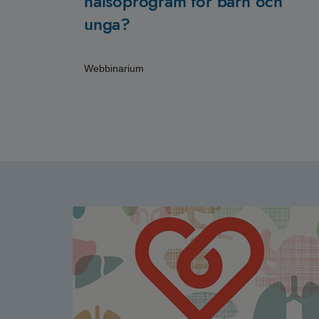
hälsoprogram för barn och
unga?
Webbinarium