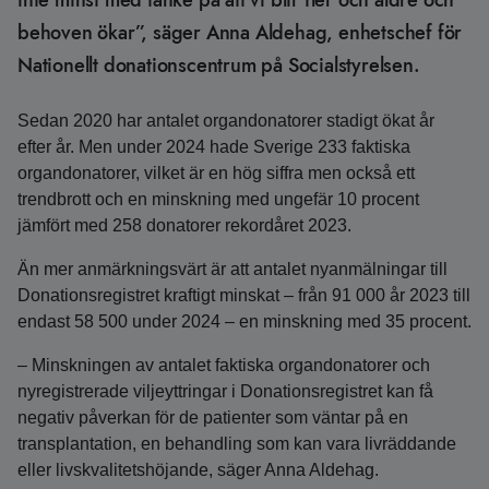
inte minst med tanke på att vi blir fler och äldre och
behoven ökar”, säger Anna Aldehag, enhetschef för
Nationellt donationscentrum på Socialstyrelsen.
Sedan 2020 har antalet organdonatorer stadigt ökat år
efter år. Men under 2024 hade Sverige 233 faktiska
organdonatorer, vilket är en hög siffra men också ett
trendbrott och en minskning med ungefär 10 procent
jämfört med 258 donatorer rekordåret 2023.
Än mer anmärkningsvärt är att antalet nyanmälningar till
Donationsregistret kraftigt minskat – från 91 000 år 2023 till
endast 58 500 under 2024 – en minskning med 35 procent.
– Minskningen av antalet faktiska organdonatorer och
nyregistrerade viljeyttringar i Donationsregistret kan få
negativ påverkan för de patienter som väntar på en
transplantation, en behandling som kan vara livräddande
eller livskvalitetshöjande, säger Anna Aldehag.