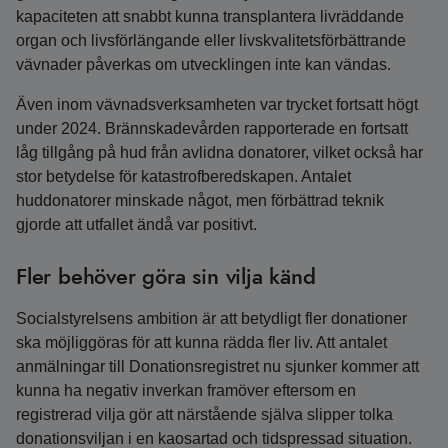
kapaciteten att snabbt kunna transplantera livräddande
organ och livsförlängande eller livskvalitetsförbättrande
vävnader påverkas om utvecklingen inte kan vändas.
Även inom vävnadsverksamheten var trycket fortsatt högt
under 2024. Brännskadevården rapporterade en fortsatt
låg tillgång på hud från avlidna donatorer, vilket också har
stor betydelse för katastrofberedskapen. Antalet
huddonatorer minskade något, men förbättrad teknik
gjorde att utfallet ändå var positivt.
Fler behöver göra sin vilja känd
Socialstyrelsens ambition är att betydligt fler donationer
ska möjliggöras för att kunna rädda fler liv. Att antalet
anmälningar till Donationsregistret nu sjunker kommer att
kunna ha negativ inverkan framöver eftersom en
registrerad vilja gör att närstående själva slipper tolka
donationsviljan i en kaosartad och tidspressad situation.