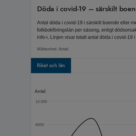
Döda i covid-19 – särskilt boe
Antal döda i covid-19 i särskilt boende eller 
folkbokföringslän per säsong, enligt dödsorsa
info-i. Linjen visar totalt antal döda i covid-19 i 
Måttenhet:
Antal
Riket och län
Diagram
Antal
Diagram med 44 serier.
10 000
Diagrammet visar Spann: 94 till 8533.
8000