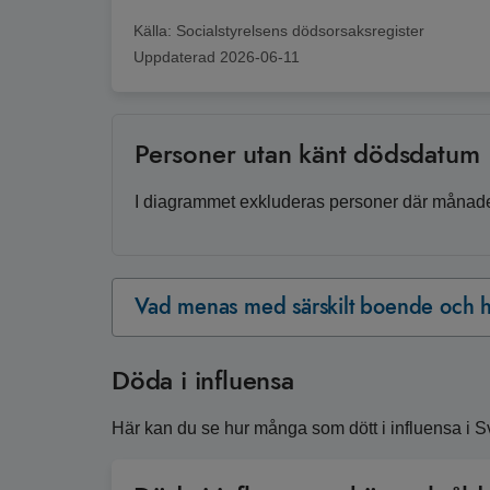
Källa:
Socialstyrelsens dödsorsaksregister
Uppdaterad
2026-06-11
Personer utan känt dödsdatum
I diagrammet exkluderas personer där månaden
Vad menas med särskilt boende och h
Döda i influensa
Här kan du se hur många som dött i influensa i Sv