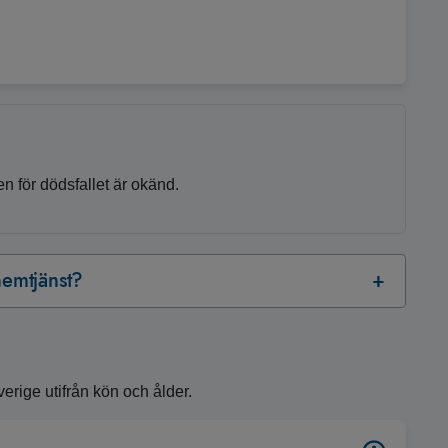
 för dödsfallet är okänd.
emtjänst?
erige utifrån kön och ålder.