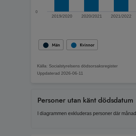
0
2019/2020
2020/2021
2021/2022
Slut på interaktivt diagram
Män
Kvinnor
Källa:
Socialstyrelsens dödsorsaksregister
Uppdaterad
2026-06-11
Personer utan känt dödsdatum
I diagrammen exkluderas personer där månaden