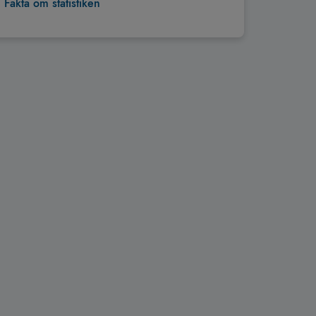
Fakta om statistiken
Tillbaka till toppen