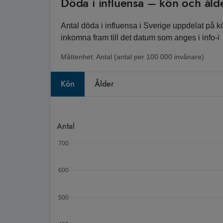
Döda i influensa – kön och åld
Antal döda i influensa i Sverige uppdelat på k
inkomna fram till det datum som anges i info-i
Måttenhet:
Antal (antal per 100 000 invånare)
Kön
Ålder
Diagram
Antal
Stapeldiagram med 2 serier.
700
Diagrammet visar Spann: 68 till 634.
600
500