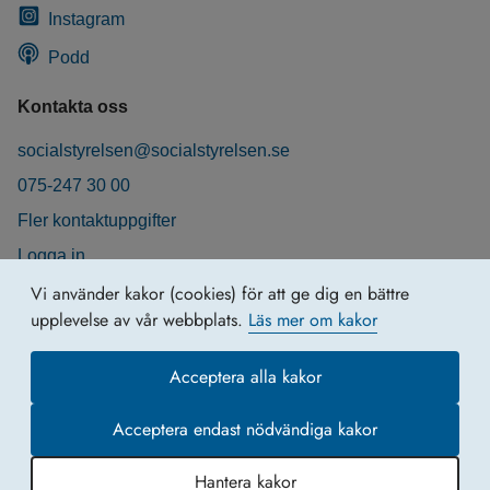
Instagram
Podd
Kontakta oss
socialstyrelsen@socialstyrelsen.se
075-247 30 00
Fler kontaktuppgifter
Logga in
Behandling av personuppgifter
Vi använder kakor (cookies) för att ge dig en bättre
upplevelse av vår webbplats.
Läs mer om kakor
Acceptera alla kakor
Acceptera endast nödvändiga kakor
Hantera kakor