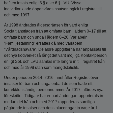
haft en insats enligt 3 § eller 6 § LVU. Vissa
individinriktade öppenvårdsinsatser ingick i registret till
och med 1997.
År 1998 ändrades åldersgränsen för vård enligt
Socialtjänstlagen från att omfatta barn i åldern 0–17 till att
omfatta barn och unga i åldern 0–20. Variabeln
”Familjeställning” ersattes då med variabeln
”Vårdnadshavare”. De äldre uppgifterna har anpassats till
det nya kodverket så långt det varit möjligt. Kontaktperson
enligt SoL och LVU samlas inte längre in till registret från
och med år 1998 utan som mängdstatistik.
Under perioden 2014–2016 innehåller Registret över
insatser för barn och unga enbart de som hade ett
korrekt/fullständigt personnummer. År 2017 infördes nya
föreskrifter. Tidigare har enbart ändringar rapporterats in
medan det från och med 2017 rapporteras samtliga
pågående insatser och dess placeringar in varje år. I