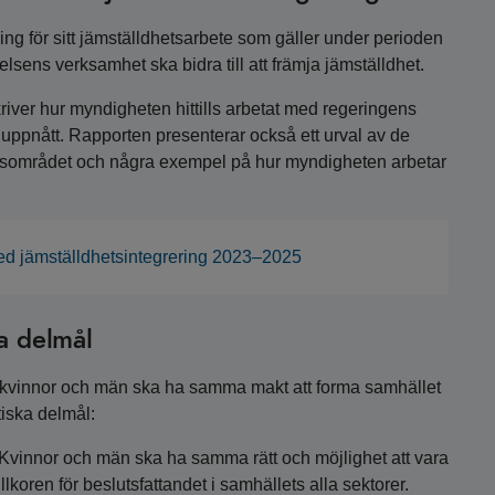
tning för sitt jämställdhetsarbete som gäller under perioden
lsens verksamhet ska bidra till att främja jämställdhet.
river hur myndigheten hittills arbetat med regeringens
uppnått. Rapporten presenterar också ett urval av de
tsområdet och några exempel på hur myndigheten arbetar
 med jämställdhetsintegrering 2023–2025
a delmål
tt kvinnor och män ska ha samma makt att forma samhället
tiska delmål:
 Kvinnor och män ska ha samma rätt och möjlighet att vara
koren för beslutsfattandet i samhällets alla sektorer.