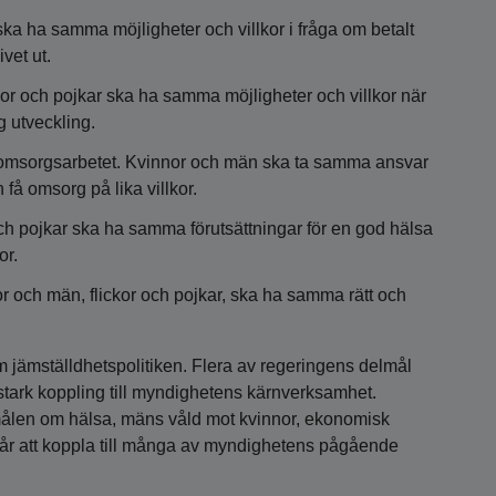
a ha samma möjligheter och villkor i fråga om betalt
vet ut.
kor och pojkar ska ha samma möjligheter och villkor när
g utveckling.
 omsorgsarbetet. Kvinnor och män ska ta samma ansvar
 få omsorg på lika villkor.
ch pojkar ska ha samma förutsättningar för en god hälsa
or.
 och män, flickor och pojkar, ska ha samma rätt och
nom jämställdhetspolitiken. Flera av regeringens delmål
 stark koppling till myndighetens kärnverksamhet.
lmålen om hälsa, mäns våld mot kvinnor, ekonomisk
år att koppla till många av myndighetens pågående