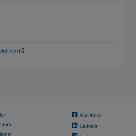
digheten
ter
Facebook
arium
Linkedin
tioner