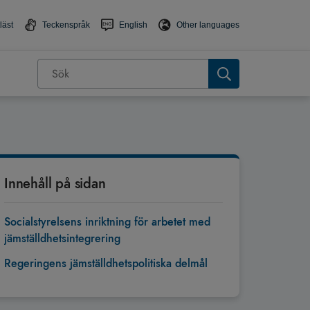
läst
Teckenspråk
English
Other languages
Innehåll på sidan
Socialstyrelsens inriktning för arbetet med
jämställdhetsintegrering
Regeringens jämställdhetspolitiska delmål
Tillbaka till toppen