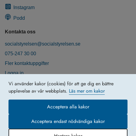
Instagram
Podd
Kontakta oss
socialstyrelsen@socialstyrelsen.se
075-247 30 00
Fler kontaktuppgifter
Logga in
Behandling av personuppgifter
Vi använder kakor (cookies) för att ge dig en bättre
upplevelse av vår webbplats.
Läs mer om kakor
Acceptera alla kakor
Acceptera endast nödvändiga kakor
Hantera kakor