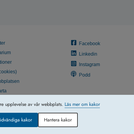
ter
Facebook
arium
Linkedin
tioner
Instagram
cookies)
Podd
bplatsen
rta
glighetsredogörelse
tre upplevelse av vår webbplats.
Läs mer om kakor
ödvändiga kakor
Hantera kakor