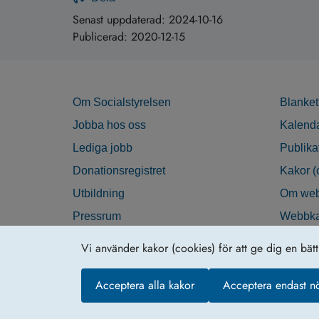
Senast uppdaterad:
2024-10-16
Publicerad:
2020-12-15
Om Socialstyrelsen
Blanket
Jobba hos oss
Kalend
Lediga jobb
Publika
Donationsregistret
Kakor (
Utbildning
Om web
Pressrum
Webbka
Nyhetsbrev
Tillgän
Vi använder kakor (cookies) för att ge dig en bät
Krisberedskap
Acceptera alla kakor
Acceptera endast n