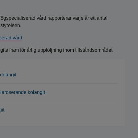
ögspecialiserad vård rapporterar varje år ett antal
lstyrelsen.
iserad vård
ts fram för årlig uppföljning inom tillståndsområdet.
kolangit
skleroserande kolangit
it