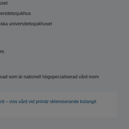
uset
ersitetssjukhus
ka universitetssjukhuset
re.
m vad som är nationell högspecialiserad vård inom
rd – viss vård vid primär skleroserande kolangit