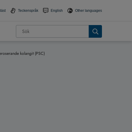
läst
Teckenspråk
English
Other languages
eroserande kolangit (PSC)