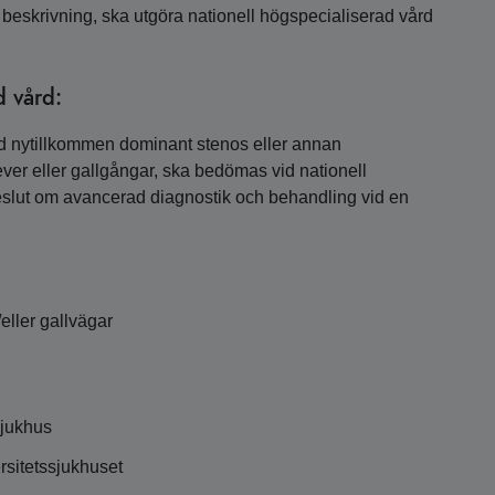
n beskrivning, ska utgöra nationell högspecialiserad vård
d vård:
d nytillkommen dominant stenos eller annan
ever eller gallgångar, ska bedömas vid nationell
beslut om avancerad diagnostik och behandling vid en
eller gallvägar
jukhus
sitetssjukhuset