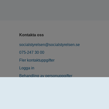
Kontakta oss
socialstyrelsen@socialstyrelsen.se
075-247 30 00
Fler kontaktuppgifter
Logga in
Behandling av personuppgifter