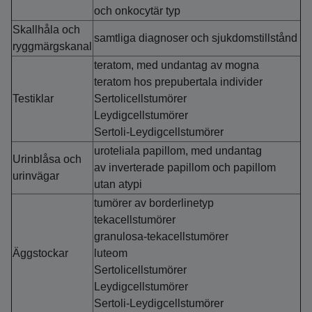
och onkocytär typ
Skallhåla och
samtliga diagnoser och sjukdomstillstånd
ryggmärgskanal
teratom, med undantag av mogna
teratom hos prepubertala individer
Testiklar
Sertolicellstumörer
Leydigcellstumörer
Sertoli-Leydigcellstumörer
uroteliala papillom, med undantag
Urinblåsa och
av inverterade papillom och papillom
urinvägar
utan atypi
tumörer av borderlinetyp
tekacellstumörer
granulosa-tekacellstumörer
Äggstockar
luteom
Sertolicellstumörer
Leydigcellstumörer
Sertoli-Leydigcellstumörer