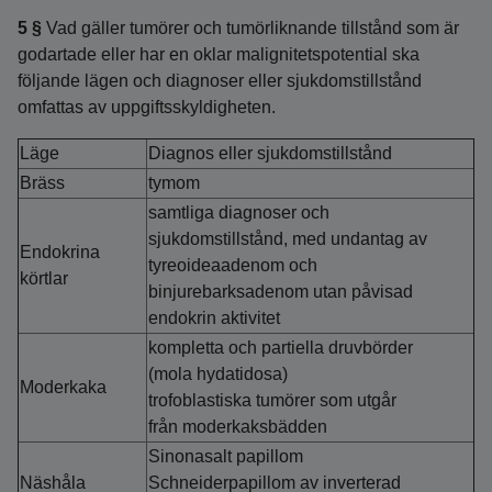
5 §
Vad gäller tumörer och tumörliknande tillstånd som är
godartade eller har en oklar malignitetspotential ska
följande lägen och diagnoser eller sjukdomstillstånd
omfattas av uppgiftsskyldigheten.
Läge
Diagnos eller sjukdomstillstånd
Bräss
tymom
samtliga diagnoser och
sjukdomstillstånd, med undantag av
Endokrina
tyreoideaadenom och
körtlar
binjurebarksadenom utan påvisad
endokrin aktivitet
kompletta och partiella druvbörder
(mola hydatidosa)
Moderkaka
trofoblastiska tumörer som utgår
från moderkaksbädden
Sinonasalt papillom
Näshåla
Schneiderpapillom av inverterad