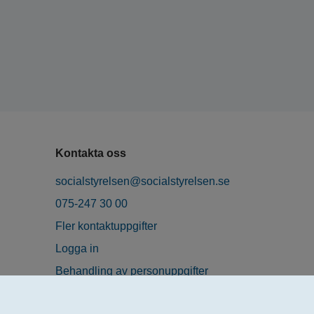
Kontakta oss
socialstyrelsen@socialstyrelsen.se
075-247 30 00
Fler kontaktuppgifter
Logga in
Behandling av personuppgifter