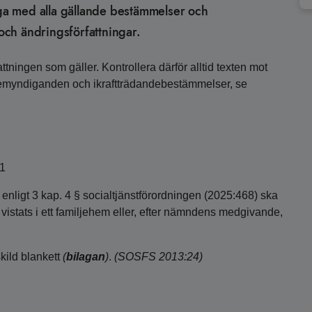
äga med alla gällande bestämmelser och
ch ändringsförfattningar.
ttningen som gäller. Kontrollera därför alltid texten mot
bemyndiganden och ikraftträdandebestämmelser, se
01
nligt 3 kap. 4 § socialtjänstförordningen (2025:468) ska
vistats i ett familjehem eller, efter nämndens medgivande,
kild blankett
(
bilagan
)
.
(SOSFS 2013:24)