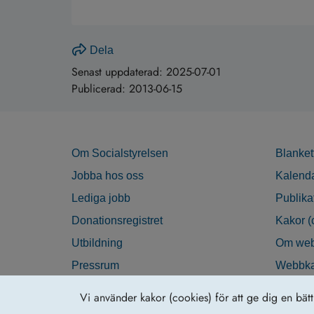
Dela
Senast uppdaterad:
2025-07-01
Publicerad:
2013-06-15
Om Socialstyrelsen
Blanket
Jobba hos oss
Kalend
Lediga jobb
Publika
Donationsregistret
Kakor (
Utbildning
Om web
Pressrum
Webbka
Nyhetsbrev
Tillgän
Vi använder kakor (cookies) för att ge dig en bät
Krisberedskap