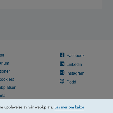
ter
Facebook
arium
Linkedin
tioner
Instagram
cookies)
Podd
bplatsen
rta
glighetsredogörelse
tre upplevelse av vår webbplats.
Läs mer om kakor