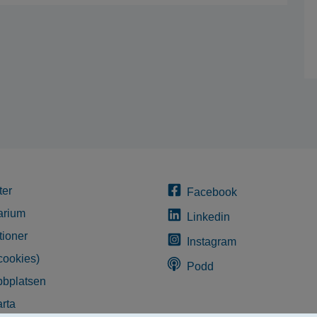
ter
Facebook
arium
Linkedin
tioner
Instagram
cookies)
Podd
bplatsen
rta