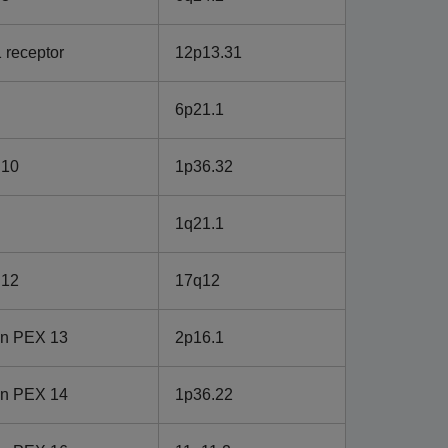
1 receptor
12p13.31
6p21.1
 10
1p36.32
1q21.1
 12
17q12
in PEX 13
2p16.1
in PEX 14
1p36.22