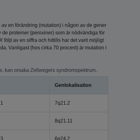
v en förändring (mutation) i någon av de gener
av de proteiner (peroxiner) som är nödvändiga för
X
följt av en siffra och hittills har det varit möjligt
a. Vanligast (hos cirka 70 procent) är mutation i
ade, kan orsaka Zellwegers syndromspektrum.
Genlokalisation
 1
7q21.2
8q21.11
 3
6q24.2