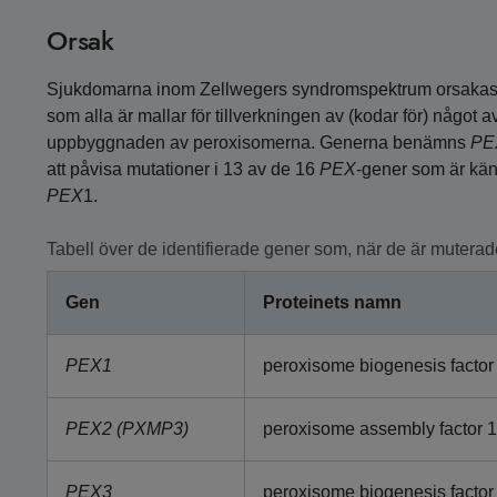
Orsak
Sjukdomarna inom Zellwegers syndromspektrum orsakas a
som alla är mallar för tillverkningen av (kodar för) något 
uppbyggnaden av peroxisomerna. Generna benämns
PE
att påvisa mutationer i 13 av de 16
PEX
-gener som är känd
PEX
1.
Tabell över de identifierade gener som, när de är muter
Gen
Proteinets namn
PEX1
peroxisome biogenesis factor
PEX2 (PXMP3)
peroxisome assembly factor 1
PEX3
peroxisome biogenesis factor