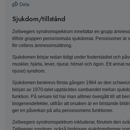
Dela
Sjukdom/tillstånd
Zellwegers syndromspektrum innefattar en grupp ämnes
tillhör gruppen peroxisomala sjukdomar. Peroxisomer är sm
för cellens ämnesomsättning.
Sjukdomen börjar redan tidigt under fosterstadiet och p
muskler, hjärta, lever, njurar, hörsel och ögon. Ett annat 
njurar) syndrom.
Sjukdomen beskrevs första gången 1964 av den schweizi
början av 1970-talet upptäcktes sambandet mellan sjukd
funktion. På senare tid har man alltmer övergått till att
biogenesdefekter, utifrån att orsaken är en bristande bi
ger en påverkan på alla peroxisomens funktioner.
Zellwegers syndromspektrum inkluderar, förutom den sv
Zellweger syndrom, också lindrigare sjukdomsformer som 