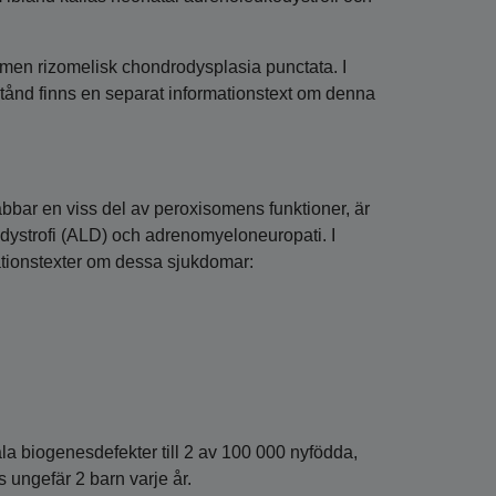
men rizomelisk chondrodysplasia punctata. I
tånd finns en separat informationstext om denna
bar en viss del av peroxisomens funktioner, är
trofi (ALD) och adrenomyeloneuropati. I
ationstexter om dessa sjukdomar:
la biogenesdefekter till 2 av 100 000 nyfödda,
s ungefär 2 barn varje år.