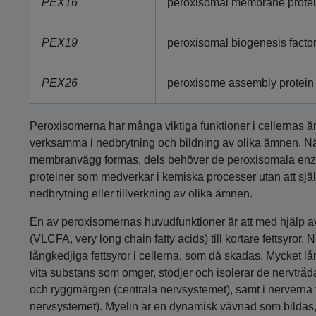
PEX16
peroxisomal membrane prote
PEX19
peroxisomal biogenesis facto
PEX26
peroxisome assembly protein
Peroxisomerna har många viktiga funktioner i cellernas 
verksamma i nedbrytning och bildning av olika ämnen. N
membranvägg formas, dels behöver de peroxisomala enzy
proteiner som medverkar i kemiska processer utan att sjä
nedbrytning eller tillverkning av olika ämnen.
En av peroxisomernas huvudfunktioner är att med hjälp a
(VLCFA, very long chain fatty acids) till kortare fettsyror. 
långkedjiga fettsyror i cellerna, som då skadas. Mycket lån
vita substans som omger, stödjer och isolerar de nervtråda
och ryggmärgen (centrala nervsystemet), samt i nerverna f
nervsystemet). Myelin är en dynamisk vävnad som bildas, b