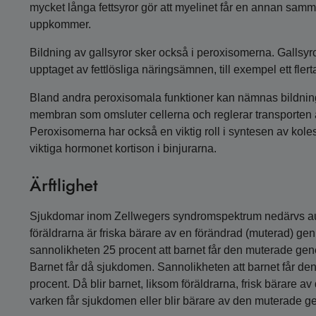
mycket långa fettsyror gör att myelinet får en annan samma
uppkommer.
Bildning av gallsyror sker också i peroxisomerna. Gallsy
upptaget av fettlösliga näringsämnen, till exempel ett flert
Bland andra peroxisomala funktioner kan nämnas bildnin
membran som omsluter cellerna och reglerar transporten a
Peroxisomerna har också en viktig roll i syntesen av kolest
viktiga hormonet kortison i binjurarna.
Ärftlighet
Sjukdomar inom Zellwegers syndromspektrum nedärvs auto
föräldrarna är friska bärare av en förändrad (muterad) gen
sannolikheten 25 procent att barnet får den muterade genen
Barnet får då sjukdomen. Sannolikheten att barnet får de
procent. Då blir barnet, liksom föräldrarna, frisk bärare 
varken får sjukdomen eller blir bärare av den muterade g