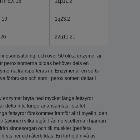
in PEX 16
11p11.2
r 19
1q23.2
 26
22q11.21
ämnesomsättning, och över 50 olika enzymer är
är peroxisomerna bildas behöver dels en
merna transporteras in. Enzymer är en sorts
lva förbrukas och som i peroxisomen deltar i
v enzymer bryta ned mycket långa fettsyror
När detta inte fungerar ansamlas i stället
ga fettsyror förekommer framför allt i myelin, den
r (axoner) vilka utgår från nervcellerna i hjärnan
rån sinnesorgan och till muskler (perifera
ryts ner och återbildas. En förhöjd nivå av