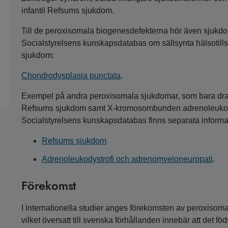
infantil Refsums sjukdom.
Till de peroxisomala biogenesdefekterna hör även sjukdo
Socialstyrelsens kunskapsdatabas om sällsynta hälsotills
sjukdom:
Chondrodysplasia punctata
.
Exempel på andra peroxisomala sjukdomar, som bara drab
Refsums sjukdom samt X-kromosombunden adrenoleukodys
Socialstyrelsens kunskapsdatabas finns separata inform
Refsums sjukdom
Adrenoleukodystrofi och adrenomyeloneuropati
.
Förekomst
I internationella studier anges förekomsten av peroxisoma
vilket översatt till svenska förhållanden innebär att det föd