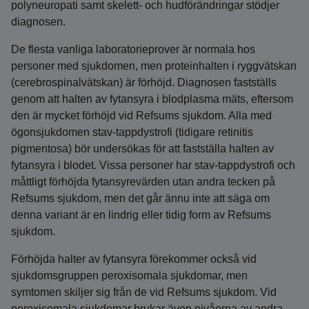
polyneuropati samt skelett- och hudförändringar stödjer
diagnosen.
De flesta vanliga laboratorieprover är normala hos
personer med sjukdomen, men proteinhalten i ryggvätskan
(cerebrospinalvätskan) är förhöjd. Diagnosen fastställs
genom att halten av fytansyra i blodplasma mäts, eftersom
den är mycket förhöjd vid Refsums sjukdom. Alla med
ögonsjukdomen stav-tappdystrofi (tidigare retinitis
pigmentosa) bör undersökas för att fastställa halten av
fytansyra i blodet. Vissa personer har stav-tappdystrofi och
måttligt förhöjda fytansyrevärden utan andra tecken på
Refsums sjukdom, men det går ännu inte att säga om
denna variant är en lindrig eller tidig form av Refsums
sjukdom.
Förhöjda halter av fytansyra förekommer också vid
sjukdomsgruppen peroxisomala sjukdomar, men
symtomen skiljer sig från de vid Refsums sjukdom. Vid
peroxisomala sjukdomar brukar även nivåerna av andra