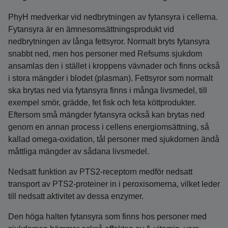
PhyH medverkar vid nedbrytningen av fytansyra i cellerna.
Fytansyra är en ämnesomsättningsprodukt vid
nedbrytningen av långa fettsyror. Normalt bryts fytansyra
snabbt ned, men hos personer med Refsums sjukdom
ansamlas den i stället i kroppens vävnader och finns också
i stora mängder i blodet (plasman). Fettsyror som normalt
ska brytas ned via fytansyra finns i många livsmedel, till
exempel smör, grädde, fet fisk och feta köttprodukter.
Eftersom små mängder fytansyra också kan brytas ned
genom en annan process i cellens energiomsättning, så
kallad omega-oxidation, tål personer med sjukdomen ändå
måttliga mängder av sådana livsmedel.
Nedsatt funktion av PTS2-receptorn medför nedsatt
transport av PTS2-proteiner in i peroxisomerna, vilket leder
till nedsatt aktivitet av dessa enzymer.
Den höga halten fytansyra som finns hos personer med