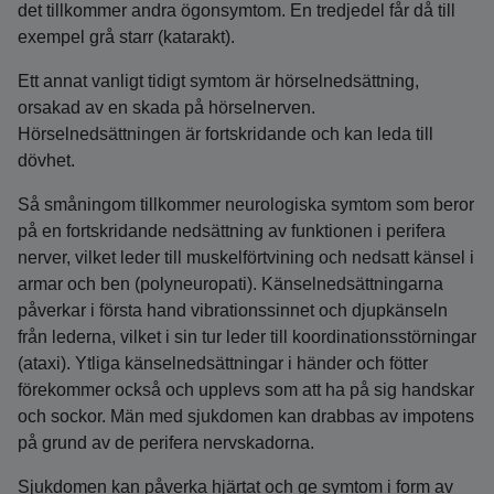
det tillkommer andra ögonsymtom. En tredjedel får då till
exempel grå starr (katarakt).
Ett annat vanligt tidigt symtom är hörselnedsättning,
orsakad av en skada på hörselnerven.
Hörselnedsättningen är fortskridande och kan leda till
dövhet.
Så småningom tillkommer neurologiska symtom som beror
på en fortskridande nedsättning av funktionen i perifera
nerver, vilket leder till muskelförtvining och nedsatt känsel i
armar och ben (polyneuropati). Känselnedsättningarna
påverkar i första hand vibrationssinnet och djupkänseln
från lederna, vilket i sin tur leder till koordinationsstörningar
(ataxi). Ytliga känselnedsättningar i händer och fötter
förekommer också och upplevs som att ha på sig handskar
och sockor. Män med sjukdomen kan drabbas av impotens
på grund av de perifera nervskadorna.
Sjukdomen kan påverka hjärtat och ge symtom i form av