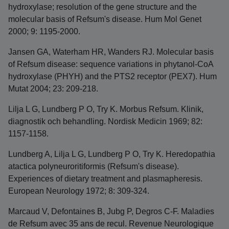
hydroxylase; resolution of the gene structure and the
molecular basis of Refsum's disease. Hum Mol Genet
2000; 9: 1195-2000.
Jansen GA, Waterham HR, Wanders RJ. Molecular basis
of Refsum disease: sequence variations in phytanol-CoA
hydroxylase (PHYH) and the PTS2 receptor (PEX7). Hum
Mutat 2004; 23: 209-218.
Lilja L G, Lundberg P O, Try K. Morbus Refsum. Klinik,
diagnostik och behandling. Nordisk Medicin 1969; 82:
1157-1158.
Lundberg A, Lilja L G, Lundberg P O, Try K. Heredopathia
atactica polyneuroritiformis (Refsum's disease).
Experiences of dietary treatment and plasmapheresis.
European Neurology 1972; 8: 309-324.
Marcaud V, Defontaines B, Jubg P, Degros C-F. Maladies
de Refsum avec 35 ans de recul. Revenue Neurologique