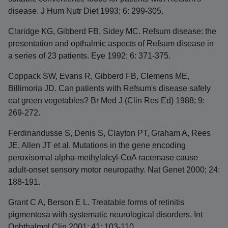
disease. J Hum Nutr Diet 1993; 6: 299-305.
Claridge KG, Gibberd FB, Sidey MC. Refsum disease: the
presentation and opthalmic aspects of Refsum disease in
a series of 23 patients. Eye 1992; 6: 371-375.
Coppack SW, Evans R, Gibberd FB, Clemens ME,
Billimoria JD. Can patients with Refsum's disease safely
eat green vegetables? Br Med J (Clin Res Ed) 1988; 9:
269-272.
Ferdinandusse S, Denis S, Clayton PT, Graham A, Rees
JE, Allen JT et al. Mutations in the gene encoding
peroxisomal alpha-methylalcyl-CoA racemase cause
adult-onset sensory motor neuropathy. Nat Genet 2000; 24:
188-191.
Grant C A, Berson E L. Treatable forms of retinitis
pigmentosa with systematic neurological disorders. Int
Ophthalmol Clin 2001; 41: 103-110.