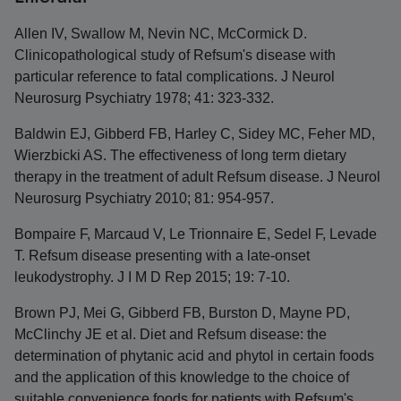
Allen IV, Swallow M, Nevin NC, McCormick D.
Clinicopathological study of Refsum's disease with
particular reference to fatal complications. J Neurol
Neurosurg Psychiatry 1978; 41: 323-332.
Baldwin EJ, Gibberd FB, Harley C, Sidey MC, Feher MD,
Wierzbicki AS. The effectiveness of long term dietary
therapy in the treatment of adult Refsum disease. J Neurol
Neurosurg Psychiatry 2010; 81: 954-957.
Bompaire F, Marcaud V, Le Trionnaire E, Sedel F, Levade
T. Refsum disease presenting with a late-onset
leukodystrophy. J I M D Rep 2015; 19: 7-10.
Brown PJ, Mei G, Gibberd FB, Burston D, Mayne PD,
McClinchy JE et al. Diet and Refsum disease: the
determination of phytanic acid and phytol in certain foods
and the application of this knowledge to the choice of
suitable convenience foods for patients with Refsum's