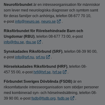
Neuroförbundet
är en intresseorganisation för människor
som lever med neurologiska diagnoser och symtom samt
för deras familjer och anhöriga, telefon 08-677 70 10,
e‑post
info@neuro.se
,
neuro.se
.
Riksförbundet för Rörelsehindrade Barn och
Ungdomar (RBU)
, telefon 08‑677 73 00, e‑post
info@rbu.se
,
rbu.se
.
Synskadades Riksförbund (SRF)
, telefon 08-39 90 00,
e-post
info@srf.nu
,
srf.nu
.
Hörselskadades Riksförbund (HRF)
, telefon 08-
457 55 00, e-post
hrf@hrf.se
,
hrf.se
.
Förbundet Sveriges Dövblinda (FSDB)
är en
riksomfattande intresseorganisation som stödjer personer
med kombinerad syn- och hörselnedsättning, telefon 08-
39 90 00, e‑post
fsdb@fsdb.org
,
fsdb.se
.