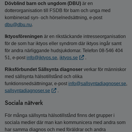
Dövblind barn och ungdom (DBU)
är en
dotterorganisation till FSDB för barn och unga med
kombinerad syn- och hörselnedsättning, e-post
dbu@dbu.nu
.
Iktyosföreningen
är en rikstäckande intresseorganisation
för de som har iktyos eller syndrom där iktyos ingår samt
för andra närliggande hudsjukdomar. Telefon 08-546 404
51, e-post
info@iktyos.se
,
iktyos.se
.
Riksförbundet Sällsynta diagnoser
verkar för människor
med sällsynta hälsotillstånd och olika
funktionsnedsättningar, e‑post
info@sallsyntadiagnoser.se
,
sallsyntadiagnoser.se
.
Sociala nätverk
För många sällsynta hälsotillstånd finns det grupper i
sociala medier där man kan kommunicera med andra som
har samma diagnos och med föräldrar och andra