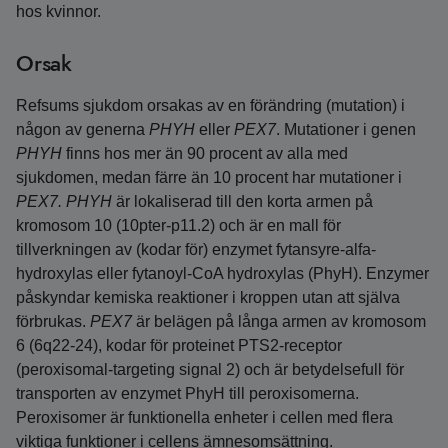
hos kvinnor.
Orsak
Refsums sjukdom orsakas av en förändring (mutation) i
någon av generna
PHYH
eller
PEX7
. Mutationer i genen
PHYH
finns hos mer än 90 procent av alla med
sjukdomen, medan färre än 10 procent har mutationer i
PEX7. PHYH
är lokaliserad till den korta armen på
kromosom 10 (10pter-p11.2) och är en mall för
tillverkningen av (kodar för) enzymet fytansyre-alfa-
hydroxylas eller fytanoyl-CoA hydroxylas (PhyH). Enzymer
påskyndar kemiska reaktioner i kroppen utan att själva
förbrukas.
PEX7
är belägen på långa armen av kromosom
6 (6q22-24), kodar för proteinet PTS2-receptor
(peroxisomal-targeting signal 2) och är betydelsefull för
transporten av enzymet PhyH till peroxisomerna.
Peroxisomer är funktionella enheter i cellen med flera
viktiga funktioner i cellens ämnesomsättning.