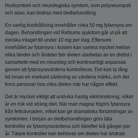
Hudsymtom och neurologiska symtom, som polyneuropati
och ataxi, kan lindras med dietbehandling.
En vanlig kosthållning innehåller cirka 50 mg fytansyra om
dagen. Behandlingen vid Refsums sjukdom går ut på att
minska intaget till under 10 mg per dag. Eftersom
innehållet av fytansyra i kosten kan variera mycket mellan
olika länder och årstider bör dieten utarbetas av en dietist i
samarbete med en neurolog och kontinuerligt anpassas
genom att fytansyravärdena kontrolleras. Det kan ta lång
tid innan en markant sänkning av värdena märks, och det
finns personer hos vilka dieten inte har någon effekt.
Det är mycket viktigt att undvika hastig viktminskning, vilket
är en risk vid sträng diet. När man magrar frigörs fytansyra
från fettvävnaden, vilket kan ge dramatiska försämringar av
symtomen. I början av dietbehandlingen görs täta
kontroller av fytansyravärdena och därefter två gånger per
år. Tätare kontroller kan behövas om dieten har ändrats