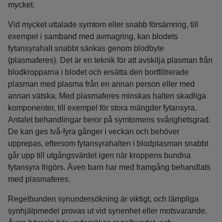
mycket.
Vid mycket uttalade symtom eller snabb försämring, till
exempel i samband med avmagring, kan blodets
fytansyrahalt snabbt sänkas genom blodbyte
(plasmaferes). Det är en teknik för att avskilja plasman från
blodkropparna i blodet och ersätta den bortfiltrerade
plasman med plasma från en annan person eller med
annan vätska. Med plasmaferes minskas halten skadliga
komponenter, till exempel för stora mängder fytansyra.
Antalet behandlingar beror på symtomens svårighetsgrad.
De kan ges två-fyra gånger i veckan och behöver
upprepas, eftersom fytansyrahalten i blodplasman snabbt
går upp till utgångsvärdet igen när kroppens bundna
fytansyra frigörs. Även barn har med framgång behandlats
med plasmaferes.
Regelbunden synundersökning är viktigt, och lämpliga
synhjälpmedel provas ut vid synenhet eller motsvarande.