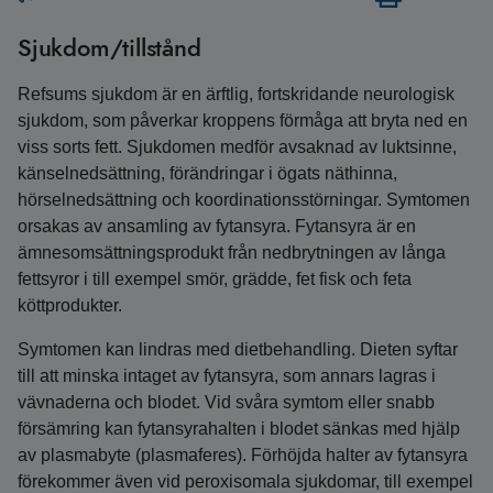
Sjukdom/tillstånd
Refsums sjukdom är en ärftlig, fortskridande neurologisk
sjukdom, som påverkar kroppens förmåga att bryta ned en
viss sorts fett. Sjukdomen medför avsaknad av luktsinne,
känselnedsättning, förändringar i ögats näthinna,
hörselnedsättning och koordinationsstörningar. Symtomen
orsakas av ansamling av fytansyra. Fytansyra är en
ämnesomsättningsprodukt från nedbrytningen av långa
fettsyror i till exempel smör, grädde, fet fisk och feta
köttprodukter.
Symtomen kan lindras med dietbehandling. Dieten syftar
till att minska intaget av fytansyra, som annars lagras i
vävnaderna och blodet. Vid svåra symtom eller snabb
försämring kan fytansyrahalten i blodet sänkas med hjälp
av plasmabyte (plasmaferes). Förhöjda halter av fytansyra
förekommer även vid peroxisomala sjukdomar, till exempel