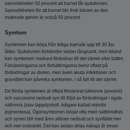
sannolikheten 50 procent att barnet får sjukdomen.
Sannolikheten för att barnet blir frisk bärare av den
muterade genen är också 50 procent.
Symtom
Symtomen kan börja från tidiga barnaår upp till 30 års
ålder. Sjukdomen fortskrider sedan långsamt, men ibland
kan symtomen markant förändras till det sämre eller bättre.
Försämringarna och förbättringarna beror oftast på
förändringar av dieten, men även akuta infektioner och
graviditet kan påverka symtomen, i så fall till det sämre.
De första symtomen är oftast försämrat luktsinne (anosmi)
och successivt nedsatt syn till följd av förändringar i ögats
näthinna (stav-tappdystrofi, tidigare kallad retinitis
pigmentosa). Ögonsymtomen börjar ofta med nattblindhet,
och synen blir med åren alltmer nedsatt och synfältet mer
och mer inskränkt. Det kan sedan dröja många år innan