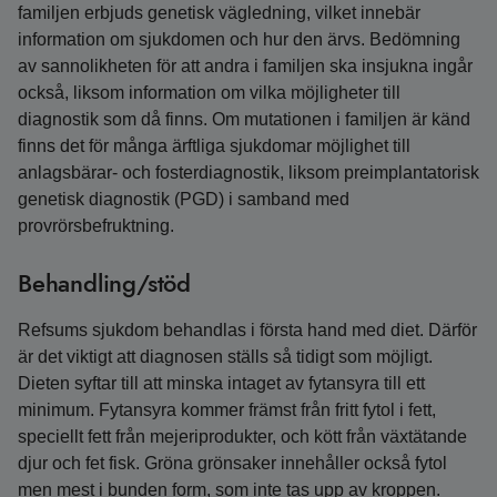
familjen erbjuds genetisk vägledning, vilket innebär
information om sjukdomen och hur den ärvs. Bedömning
av sannolikheten för att andra i familjen ska insjukna ingår
också, liksom information om vilka möjligheter till
diagnostik som då finns. Om mutationen i familjen är känd
finns det för många ärftliga sjukdomar möjlighet till
anlagsbärar- och fosterdiagnostik, liksom preimplantatorisk
genetisk diagnostik (PGD) i samband med
provrörsbefruktning.
Behandling/stöd
Refsums sjukdom behandlas i första hand med diet. Därför
är det viktigt att diagnosen ställs så tidigt som möjligt.
Dieten syftar till att minska intaget av fytansyra till ett
minimum. Fytansyra kommer främst från fritt fytol i fett,
speciellt fett från mejeriprodukter, och kött från växtätande
djur och fet fisk. Gröna grönsaker innehåller också fytol
men mest i bunden form, som inte tas upp av kroppen.