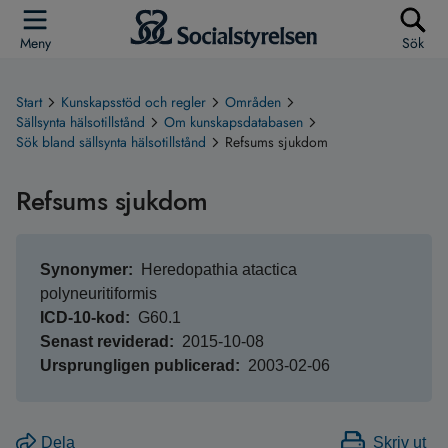
Meny
Sök
Start
Kunskapsstöd och regler
Områden
Sällsynta hälsotillstånd
Om kunskapsdatabasen
Sök bland sällsynta hälsotillstånd
Refsums sjukdom
Refsums sjukdom
Synonymer
Heredopathia atactica
polyneuritiformis
ICD-10-kod
G60.1
Senast reviderad
2015-10-08
Ursprungligen publicerad
2003-02-06
Dela
Skriv ut