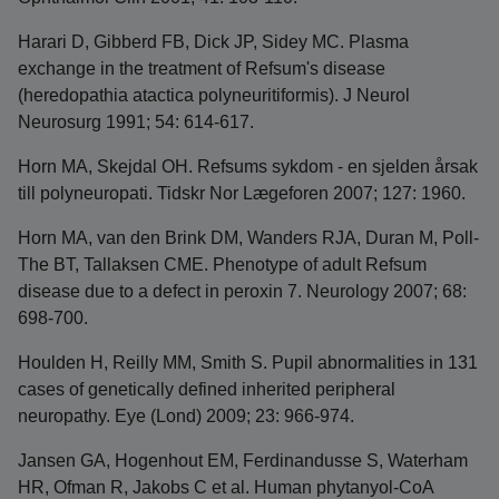
Harari D, Gibberd FB, Dick JP, Sidey MC. Plasma
exchange in the treatment of Refsum's disease
(heredopathia atactica polyneuritiformis). J Neurol
Neurosurg 1991; 54: 614-617.
Horn MA, Skejdal OH. Refsums sykdom - en sjelden årsak
till polyneuropati. Tidskr Nor Lægeforen 2007; 127: 1960.
Horn MA, van den Brink DM, Wanders RJA, Duran M, Poll-
The BT, Tallaksen CME. Phenotype of adult Refsum
disease due to a defect in peroxin 7. Neurology 2007; 68:
698-700.
Houlden H, Reilly MM, Smith S. Pupil abnormalities in 131
cases of genetically defined inherited peripheral
neuropathy. Eye (Lond) 2009; 23: 966-974.
Jansen GA, Hogenhout EM, Ferdinandusse S, Waterham
HR, Ofman R, Jakobs C et al. Human phytanyol-CoA