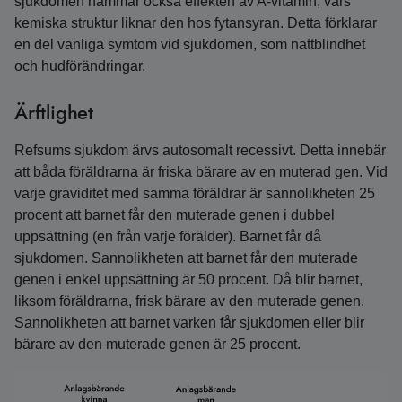
sjukdomen hämmar också effekten av A-vitamin, vars
kemiska struktur liknar den hos fytansyran. Detta förklarar
en del vanliga symtom vid sjukdomen, som nattblindhet
och hudförändringar.
Ärftlighet
Refsums sjukdom ärvs autosomalt recessivt. Detta innebär
att båda föräldrarna är friska bärare av en muterad gen. Vid
varje graviditet med samma föräldrar är sannolikheten 25
procent att barnet får den muterade genen i dubbel
uppsättning (en från varje förälder). Barnet får då
sjukdomen. Sannolikheten att barnet får den muterade
genen i enkel uppsättning är 50 procent. Då blir barnet,
liksom föräldrarna, frisk bärare av den muterade genen.
Sannolikheten att barnet varken får sjukdomen eller blir
bärare av den muterade genen är 25 procent.