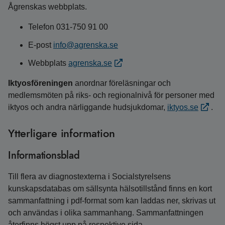
Ågrenskas webbplats.
Telefon 031-750 91 00
E-post
info@agrenska.se
Webbplats
agrenska.se
Iktyosföreningen
anordnar föreläsningar och
medlemsmöten på riks- och regionalnivå för personer med
iktyos och andra närliggande hudsjukdomar,
iktyos.se
.
Ytterligare information
Informationsblad
Till flera av diagnostexterna i Socialstyrelsens
kunskapsdatabas om sällsynta hälsotillstånd finns en kort
sammanfattning i pdf-format som kan laddas ner, skrivas ut
och användas i olika sammanhang. Sammanfattningen
återfinns högst upp på respektive sida.