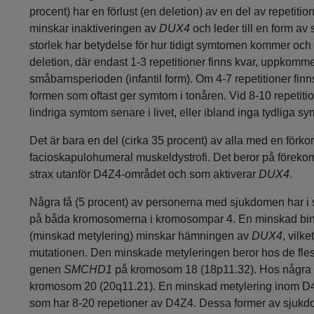
procent) har en förlust (en deletion) av en del av repeti
minskar inaktiveringen av
DUX4
och leder till en form 
storlek har betydelse för hur tidigt symtomen kommer och 
deletion, där endast 1-3 repetitioner finns kvar, uppkom
småbarnsperioden (infantil form). Om 4-7 repetitioner fin
formen som oftast ger symtom i tonåren. Vid 8-10 repeti
lindriga symtom senare i livet, eller ibland inga tydliga sy
Det är bara en del (cirka 35 procent) av alla med en för
facioskapulohumeral muskeldystrofi. Det beror på föreko
strax utanför D4Z4-området och som aktiverar
DUX4
.
Några få (5 procent) av personerna med sjukdomen har i
på båda kromosomerna i kromosompar 4. En minskad bind
(minskad metylering) minskar hämningen av
DUX4
, vilk
mutationen. Den minskade metyleringen beror hos de flest
genen
SMCHD1
på kromosom 18 (18p11.32). Hos några 
kromosom 20 (20q11.21). En minskad metylering inom D
som har 8-20 repetioner av D4Z4. Dessa former av sju