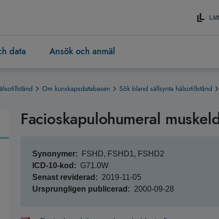
Lätt
och data
Ansök och anmäl
älsotillstånd
Om kunskapsdatabasen
Sök bland sällsynta hälsotillstånd
Facioskapulohumeral muskeld
Synonymer
FSHD, FSHD1, FSHD2
ICD-10-kod
G71.0W
Senast reviderad
2019-11-05
Ursprungligen publicerad
2000-09-28