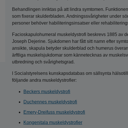
Behandlingen inriktas på att lindra symtomen. Funktionen
som fixerar skulderbladen. Andningssvårigheter under 
personer behöver habiliteringsinsatser eller rehabilitering
Facioskapulohumeral muskeldystrofi beskrevs 1885 av d
Joseph Dejerine. Sjukdomen har fått sitt namn efter symto
ansikte, skapula betyder skulderblad och humerus överar
ärftliga muskelsjukdomar som kännetecknas av muskelsva
utbredning och svårighetsgrad.
I Socialstyrelsens kunskapsdatabas om sällsynta hälsotill
följande andra muskeldystrofier:
Beckers muskeldystrofi
Duchennes muskeldystrofi
Emery-Dreifuss muskeldystrofi
Kongenitala muskeldystrofier