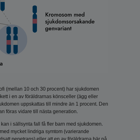
fi (mellan 10 och 30 procent) har sjukdomen
tt i en av föräldrarnas könsceller (ägg eller
sjukdomen uppskattas till mindre än 1 procent. Den
 föras vidare till nästa generation.
an i sällsynta fall få fler barn med sjukdomen.
 med mycket lindriga symtom (varierande
dsatt penetrans) eller att en av föräldrarna bär på