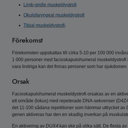
Limb-girdle muskeldystrofi
Okulofaryngeal muskeldystrofi
Tibial muskeldystrofi
.
Förekomst
Förekomsten uppskattas till cirka 5-10 per 100 000 invåna
1 000 personer med facioskapulohumeral muskeldystrofi 
vara lindriga kan det finnas personer som har sjukdomen u
Orsak
Facioskapulohumeral muskeldystrofi orsakas av en aktiv
ett område (lokus) med repeterade DNA-sekvenser (D4Z4
det 11-100 sådana repetitioner som hämmar uttrycket av
genen aktiveras har den en skadlig inverkan på muskulature
En aktivering av
DUX4
kan ske på olika sätt. De flesta 