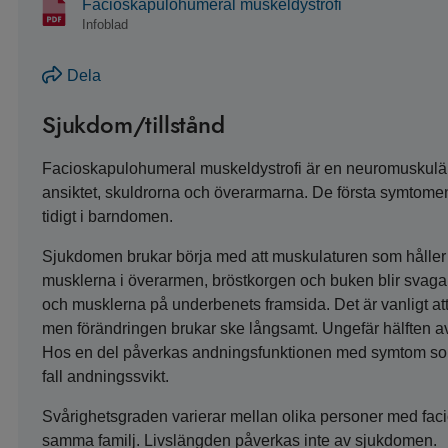
Facioskapulohumeral muskeldystrofi
Infoblad
Dela
Sjukdom/tillstånd
Facioskapulohumeral muskeldystrofi är en neuromuskulär 
ansiktet, skuldrorna och överarmarna. De första symtome
tidigt i barndomen.
Sjukdomen brukar börja med att muskulaturen som håller 
musklerna i överarmen, bröstkorgen och buken blir svag
och musklerna på underbenets framsida. Det är vanligt at
men förändringen brukar ske långsamt. Ungefär hälften 
Hos en del påverkas andningsfunktionen med symtom som
fall andningssvikt.
Svårighetsgraden varierar mellan olika personer med fac
samma familj. Livslängden påverkas inte av sjukdomen.