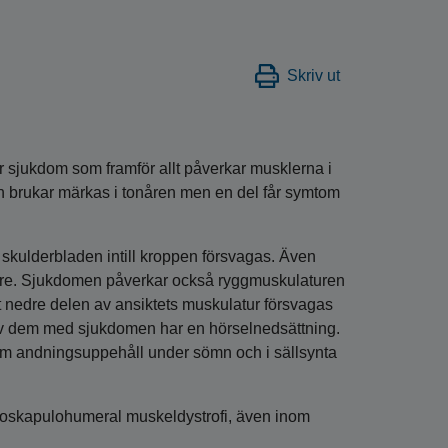
Skriv ut
sjukdom som framför allt påverkar musklerna i
n brukar märkas i tonåren men en del får symtom
skulderbladen intill kroppen försvagas. Även
are. Sjukdomen påverkar också ryggmuskulaturen
t nedre delen av ansiktets muskulatur försvagas
av dem med sjukdomen har en hörselnedsättning.
 andningsuppehåll under sömn och i sällsynta
ioskapulohumeral muskeldystrofi, även inom