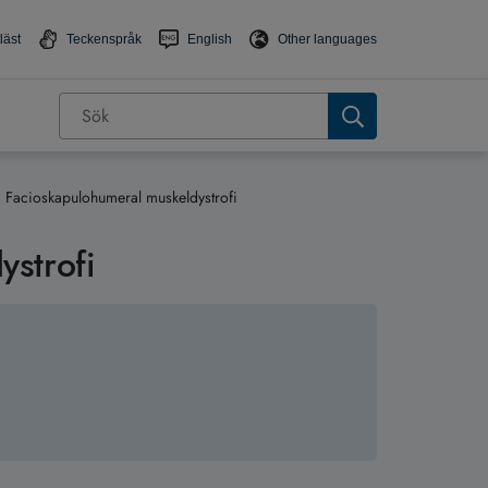
läst
Teckenspråk
English
Other languages
Facioskapulohumeral muskeldystrofi
ystrofi