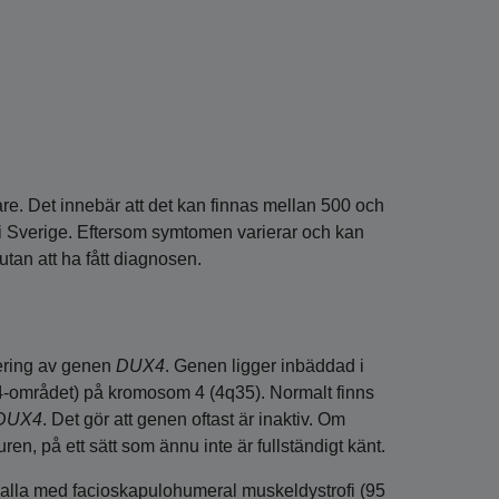
re. Det innebär att det kan finnas mellan 500 och
i Sverige. Eftersom symtomen varierar och kan
tan att ha fått diagnosen.
ering av genen
DUX4
. Genen ligger inbäddad i
-området) på kromosom 4 (4q35). Normalt finns
DUX4
. Det gör att genen oftast är inaktiv. Om
n, på ett sätt som ännu inte är fullständigt känt.
av alla med facioskapulohumeral muskeldystrofi (95