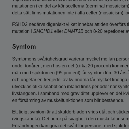
mutationen i en del av könscellerna (germinal mosaicism)
detta sätt finns mutationen inte i alla celler (mosaicism), 
FSHD2 nedärvs digeniskt vilket innebär att den överförs t
mutation i
SMCHD1
eller
DNMT3B
och 8-20 repetioner 
Symtom
Symtomens svårighetsgrad varierar mycket mellan perso
under tonåren, men hos en del (cirka 20 procent) kommer 
män med sjukdomen (95 procent) får symtom före 30 års 
och ungefär en tredjedel av kvinnorna får mycket lindri
utvecklas olika snabbt och ibland finns perioder när sy
livslängden. I samband med graviditet upplever en del k
en försämring av muskelfunktionen som blir bestående.
Ett tidigt symtom är att skulderbladen vrids utåt och stick
(vingskapula). Det beror på svaghet i den muskulatur som 
Förändringen kan göra det svårt för personer med sjukdomen