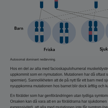
Autosomal dominant nedärvning.
Hos en del av alla med facioskapulohumeral muskeldystro
uppkommit som en nymutation. Mutationen har då oftast ske
spermier). Sannolikheten att de på nytt får ett barn med 
nyuppkomna mutationen hos barnet blir dock ärftlig och kan
En förälder som har genförändringen utan tydliga symtom k
Orsaken kan då vara att en av föräldrarna har sjukdomen
expressivitet), att alla med mutationen inte får symtom (ne