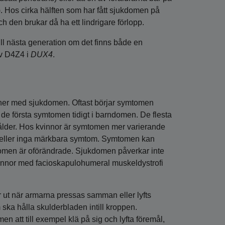
. Hos cirka hälften som har fått sjukdomen på
och den brukar då ha ett lindrigare förlopp.
ill nästa generation om det finns både en
av D4Z4 i
DUX4
.
ner med sjukdomen. Oftast börjar symtomen
de första symtomen tidigt i barndomen. De flesta
ålder. Hos kvinnor är symtomen mer varierande
ga eller inga märkbara symtom. Symtomen kan
mtomen är oförändrade. Sjukdomen påverkar inte
vinnor med facioskapulohumeral muskeldystrofi
er ut när armarna pressas samman eller lyfts
ska hålla skulderbladen intill kroppen.
 att till exempel klä på sig och lyfta föremål,