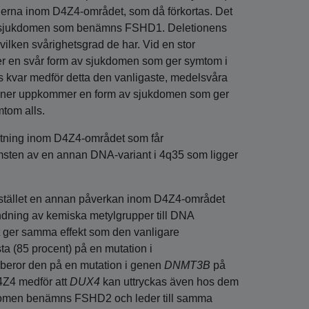
tionerna inom D4Z4-området, som då förkortas. Det
av sjukdomen som benämns FSHD1. Deletionens
vilken svårighetsgrad de har. Vid en stor
mer en svår form av sjukdomen som ger symtom i
ns kvar medför detta den vanligaste, medelsvåra
tioner uppkommer en form av sjukdomen som ger
mtom alls.
kortning inom D4Z4-området som får
msten av en annan DNA-variant i 4q35 som ligger
 stället en annan påverkan inom D4Z4-området
ning av kemiska metylgrupper till DNA
et ger samma effekt som den vanligare
a (85 procent) på en mutation i
beror den på en mutation i genen
DNMT3B
på
4Z4 medför att
DUX4
kan uttryckas även hos dem
kdomen benämns FSHD2 och leder till samma