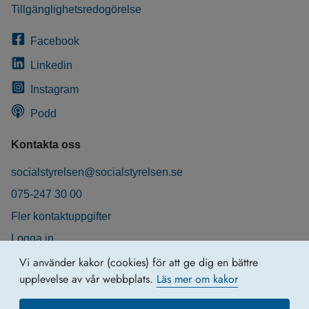
Tillgänglighetsredogörelse
Facebook
Linkedin
Instagram
Podd
Kontakta oss
socialstyrelsen@socialstyrelsen.se
075-247 30 00
Fler kontaktuppgifter
Logga in
Behandling av personuppgifter
Vi använder kakor (cookies) för att ge dig en bättre
upplevelse av vår webbplats.
Läs mer om kakor