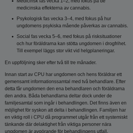
Medicinsk fas vecka 1–2, med fokus på de
medicinska effekterna av cannabis.
Psykologisk fas vecka 3–4, med fokus på hur
ungdomens psykiska mående påverkas av cannabis.
Social fas vecka 5–6, med fokus på risksituationer
och hur föräldrarna kan stötta ungdomen i drogfrihet.
Till exempel läggs stor vikt vid helgplaneringar.
En uppföljning sker efter två till tre månader.
Innan start av CPU har ungdomen och hens föräldrar ett
gemensamt informationssamtal med två behandlare. Efter
detta får ungdomen den ena behandlaren och föräldrarna
den andra. Båda behandlarna deltar dock under de
familjesamtal som ingår i behandlingen. Det finns även en
möjlighet för syskon att delta i behandlingen. Familjen har
en viktig roll i CPU då programmet utgår från ett systemiskt
tänkande där delaktighet från viktiga personer nära
ungdomen är avgörande för behandlingens utfall.