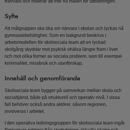
frånvaro och riskerar att inte nå målen för utbildningen.
Syfte
Att målgruppen ska öka sin närvaro i skolan och lyckas nå
gymnasiebehörighet. Som en bakgrund beskrivs i
arbetsmodellen för skolsociala team att en lyckad
skolgång skyddar mot psykisk ohälsa längre fram i livet
och mot olika former av sociala problem, som till exempel
kriminalitet, missbruk och utanförskap.
Innehåll och genomförande
Skolsociala team bygger på samverkan mellan skola och
socialtjänst, både på strukturell och operativ nivå. I vissa
fall behöver också andra aktörer, såsom regionen,
involveras i arbetet.
I den operativa ledningsgruppen för skolsociala team ingår
förslagsvis rektorer från stadsdelens aktuella skolor och