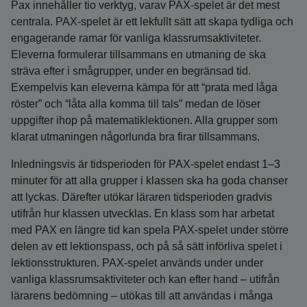
Pax innehåller tio verktyg, varav PAX-spelet är det mest
centrala. PAX-spelet är ett lekfullt sätt att skapa tydliga och
engagerande ramar för vanliga klassrumsaktiviteter.
Eleverna formulerar tillsammans en utmaning de ska
sträva efter i smågrupper, under en begränsad tid.
Exempelvis kan eleverna kämpa för att “prata med låga
röster” och “låta alla komma till tals” medan de löser
uppgifter ihop på matematiklektionen. Alla grupper som
klarat utmaningen någorlunda bra firar tillsammans.
Inledningsvis är tidsperioden för PAX-spelet endast 1–3
minuter för att alla grupper i klassen ska ha goda chanser
att lyckas. Därefter utökar läraren tidsperioden gradvis
utifrån hur klassen utvecklas. En klass som har arbetat
med PAX en längre tid kan spela PAX-spelet under större
delen av ett lektionspass, och på så sätt införliva spelet i
lektionsstrukturen. PAX-spelet används under under
vanliga klassrumsaktiviteter och kan efter hand – utifrån
lärarens bedömning – utökas till att användas i många