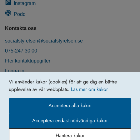
Instagram
Podd
Kontakta oss
socialstyrelsen@socialstyrelsen.se
075-247 30 00
Fler kontaktuppgifter
Logga in
Behandling av personuppgifter
Vi använder kakor (cookies) för att ge dig en bättre
upplevelse av vår webbplats.
Läs mer om kakor
Acceptera alla kakor
Acceptera endast nödvändiga kakor
Hantera kakor