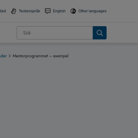
läst
Teckenspråk
English
Other languages
oder
Mentorprogrammet – exempel