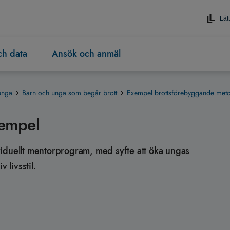
Lätt
och data
Ansök och anmäl
unga
Barn och unga som begår brott
Exempel brottsförebyggande met
empel
iduellt mentorprogram, med syfte att öka ungas
 livsstil.