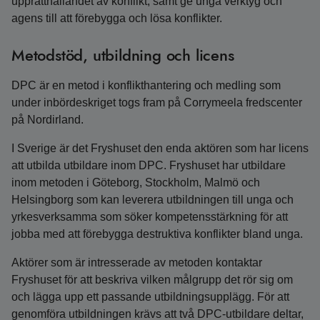
upprätthållandet av konflikt, samt ge unga verktyg och
agens till att förebygga och lösa konflikter.
Metodstöd, utbildning och licens
DPC är en metod i konflikthantering och medling som
under inbördeskriget togs fram på Corrymeela fredscenter
på Nordirland.
I Sverige är det Fryshuset den enda aktören som har licens
att utbilda utbildare inom DPC. Fryshuset har utbildare
inom metoden i Göteborg, Stockholm, Malmö och
Helsingborg som kan leverera utbildningen till unga och
yrkesverksamma som söker kompetensstärkning för att
jobba med att förebygga destruktiva konflikter bland unga.
Aktörer som är intresserade av metoden kontaktar
Fryshuset för att beskriva vilken målgrupp det rör sig om
och lägga upp ett passande utbildningsupplägg. För att
genomföra utbildningen krävs att två DPC-utbildare deltar,