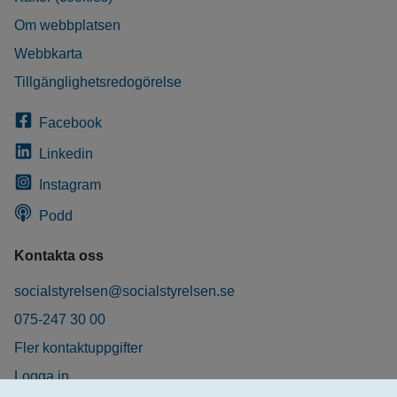
Om webbplatsen
Webbkarta
Tillgänglighetsredogörelse
Facebook
Linkedin
Instagram
Podd
Kontakta oss
socialstyrelsen@socialstyrelsen.se
075-247 30 00
Fler kontaktuppgifter
Logga in