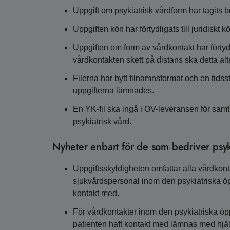
Uppgift om psykiatrisk vårdform har tagits b
Uppgiften kön har förtydligats till juridiskt k
Uppgiften om form av vårdkontakt har förtydli
vårdkontakten skett på distans ska detta alte
Filerna har bytt filnamnsformat och en tidsst
uppgifterna lämnades.
En YK-fil ska ingå i OV-leveransen för sam
psykiatrisk vård.
Nyheter enbart för de som bedriver psyki
Uppgiftsskyldigheten omfattar alla vårdkont
sjukvårdspersonal inom den psykiatriska öp
kontakt med.
För vårdkontakter inom den psykiatriska öp
patienten haft kontakt med lämnas med hj