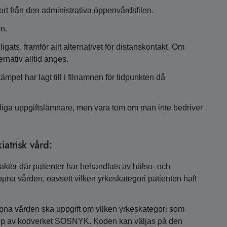
ort från den administrativa öppenvårdsfilen.
ön.
gats, framför allt alternativet för distanskontakt. Om
rnativ alltid anges.
ämpel har lagt till i filnamnen för tidpunkten då
tliga uppgiftslämnare, men vara tom om man inte bedriver
atrisk vård:
akter där patienter har behandlats av hälso- och
pna vården, oavsett vilken yrkeskategori patienten haft
pna vården ska uppgift om vilken yrkeskategori som
älp av kodverket SOSNYK. Koden kan väljas på den