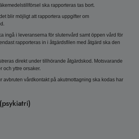
äkemedelstillförsel ska rapporteras tas bort.
 det blir möjligt att rapportera uppgifter om
od.
ska ingå i leveranserna för slutenvård samt öppen vård för
ndast rapporteras in i åtgärdsfilen med åtgärd ska den
streras direkt under tillhörande åtgärdskod. Motsvarande
r och yttre orsaker.
hur avbruten vårdkontakt på akutmottagning ska kodas har
psykiatri)