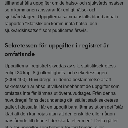
tillhandahålla uppgifter om de hälso- och sjukvårdsinsatser
som kommunen ansvarar för enligt hälso- och
sjukvårdslagen. Uppgifterna sammanställs bland annat i
rapporten ”Statistik om kommunala hälso- och
sjukvårdsinsatser” som publiceras årsvis.
Sekretessen för uppgifter i registret är
omfattande
Uppgifterna i registret skyddas av s.k. statistiksekretess
enligt 24 kap. 8 § offentlighets- och sekretesslagen
(2009:400). Huvudregeln i denna bestämmelse är att
sekretessen är absolut vilket innebär att de uppgifter som
omfattas inte får lämnas ut överhuvudtaget. Från denna
huvudregel finns det undantag då istället stark sekretess
gäller. I dessa fall får en uppgift bara lämnas ut om det ”står
klart att den kan röjas utan att den enskilde eller någon
närstående till denne lider skada eller men”. Detta gäller
bl.a. för uppgifter som behövs för forsknings- eller