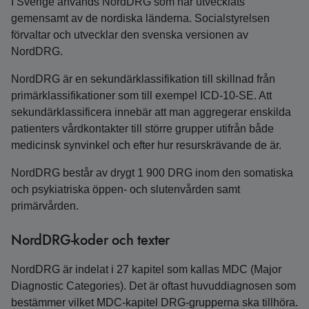
I Sverige används NordDRG som har utvecklats
gemensamt av de nordiska länderna. Socialstyrelsen
förvaltar och utvecklar den svenska versionen av
NordDRG.
NordDRG är en sekundärklassifikation till skillnad från
primärklassifikationer som till exempel ICD-10-SE. Att
sekundärklassificera innebär att man aggregerar enskilda
patienters vårdkontakter till större grupper utifrån både
medicinsk synvinkel och efter hur resurskrävande de är.
NordDRG består av drygt 1 900 DRG inom den somatiska
och psykiatriska öppen- och slutenvården samt
primärvården.
NordDRG-koder och texter
NordDRG är indelat i 27 kapitel som kallas MDC (Major
Diagnostic Categories). Det är oftast huvuddiagnosen som
bestämmer vilket MDC-kapitel DRG-grupperna ska tillhöra.