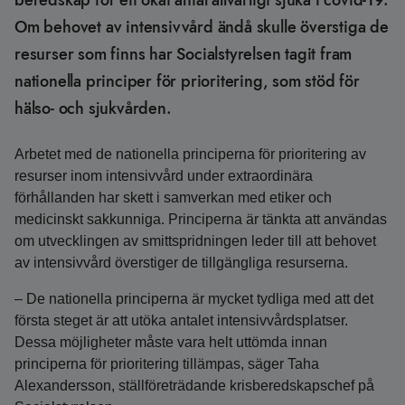
beredskap för ett ökat antal allvarligt sjuka i covid-19.
Om behovet av intensivvård ändå skulle överstiga de
resurser som finns har Socialstyrelsen tagit fram
nationella principer för prioritering, som stöd för
hälso- och sjukvården.
Arbetet med de nationella principerna för prioritering av
resurser inom intensivvård under extraordinära
förhållanden har skett i samverkan med etiker och
medicinskt sakkunniga. Principerna är tänkta att användas
om utvecklingen av smittspridningen leder till att behovet
av intensivvård överstiger de tillgängliga resurserna.
– De nationella principerna är mycket tydliga med att det
första steget är att utöka antalet intensivvårdsplatser.
Dessa möjligheter måste vara helt uttömda innan
principerna för prioritering tillämpas, säger Taha
Alexandersson, ställföreträdande krisberedskapschef på