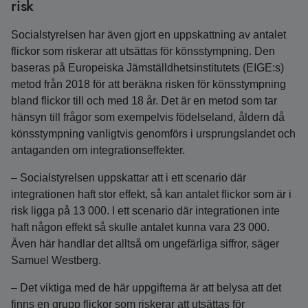
risk
Socialstyrelsen har även gjort en uppskattning av antalet
flickor som riskerar att utsättas för könsstympning. Den
baseras på Europeiska Jämställdhetsinstitutets (EIGE:s)
metod från 2018 för att beräkna risken för könsstympning
bland flickor till och med 18 år. Det är en metod som tar
hänsyn till frågor som exempelvis födelseland, åldern då
könsstympning vanligtvis genomförs i ursprungslandet och
antaganden om integrationseffekter.
– Socialstyrelsen uppskattar att i ett scenario där
integrationen haft stor effekt, så kan antalet flickor som är i
risk ligga på 13 000. I ett scenario där integrationen inte
haft någon effekt så skulle antalet kunna vara 23 000.
Även här handlar det alltså om ungefärliga siffror, säger
Samuel Westberg.
– Det viktiga med de här uppgifterna är att belysa att det
finns en grupp flickor som riskerar att utsättas för