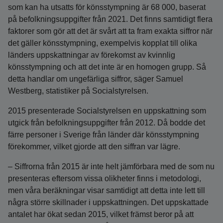
som kan ha utsatts för könsstympning är 68 000, baserat
på befolkningsuppgifter från 2021. Det finns samtidigt flera
faktorer som gör att det är svårt att ta fram exakta siffror när
det gäller könsstympning, exempelvis kopplat till olika
länders uppskattningar av förekomst av kvinnlig
könsstympning och att det inte är en homogen grupp. Så
detta handlar om ungefärliga siffror, säger Samuel
Westberg, statistiker på Socialstyrelsen.
2015 presenterade Socialstyrelsen en uppskattning som
utgick från befolkningsuppgifter från 2012. Då bodde det
färre personer i Sverige från länder där könsstympning
förekommer, vilket gjorde att den siffran var lägre.
– Siffrorna från 2015 är inte helt jämförbara med de som nu
presenteras eftersom vissa olikheter finns i metodologi,
men våra beräkningar visar samtidigt att detta inte lett till
några större skillnader i uppskattningen. Det uppskattade
antalet har ökat sedan 2015, vilket främst beror på att