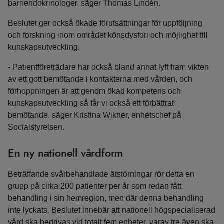
barnendokrinologer, säger Thomas Lindén.
Beslutet ger också ökade förutsättningar för uppföljning
och forskning inom området könsdysfori och möjlighet till
kunskapsutveckling.
- Patientföreträdare har också bland annat lyft fram vikten
av ett gott bemötande i kontakterna med vården, och
förhoppningen är att genom ökad kompetens och
kunskapsutveckling så får vi också ett förbättrat
bemötande, säger Kristina Wikner, enhetschef på
Socialstyrelsen.
En ny nationell vårdform
Beträffande svårbehandlade ätstörningar rör detta en
grupp på cirka 200 patienter per år som redan fått
behandling i sin hemregion, men där denna behandling
inte lyckats. Beslutet innebär att nationell högspecialiserad
vård ska bedrivas vid totalt fem enheter, varav tre även ska