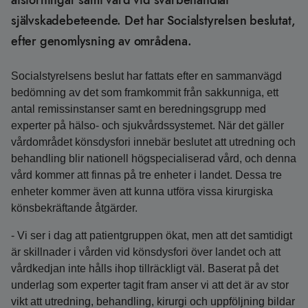
ätstörningar samt vård vid svårbehandlat
självskadebeteende. Det har Socialstyrelsen beslutat,
efter genomlysning av områdena.
Socialstyrelsens beslut har fattats efter en sammanvägd
bedömning av det som framkommit från sakkunniga, ett
antal remissinstanser samt en beredningsgrupp med
experter på hälso- och sjukvårdssystemet. När det gäller
vårdområdet könsdysfori innebär beslutet att utredning och
behandling blir nationell högspecialiserad vård, och denna
vård kommer att finnas på tre enheter i landet. Dessa tre
enheter kommer även att kunna utföra vissa kirurgiska
könsbekräftande åtgärder.
- Vi ser i dag att patientgruppen ökat, men att det samtidigt
är skillnader i vården vid könsdysfori över landet och att
vårdkedjan inte hålls ihop tillräckligt väl. Baserat på det
underlag som experter tagit fram anser vi att det är av stor
vikt att utredning, behandling, kirurgi och uppföljning bildar