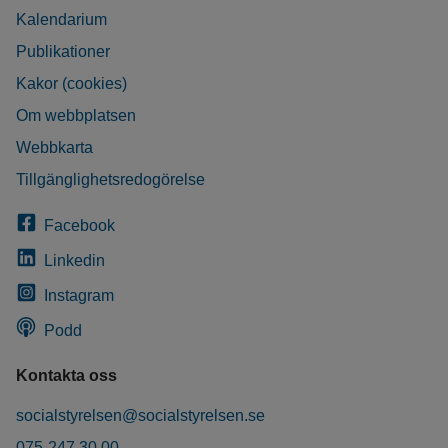
Kalendarium
Publikationer
Kakor (cookies)
Om webbplatsen
Webbkarta
Tillgänglighetsredogörelse
Facebook
Linkedin
Instagram
Podd
Kontakta oss
socialstyrelsen@socialstyrelsen.se
075-247 30 00