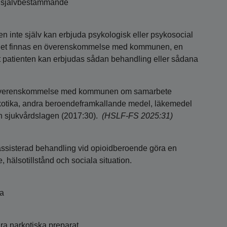
s självbestämmande
inte själv kan erbjuda psykologisk eller psykosocial
a det finnas en överenskommelse med kommunen, en
t patienten kan erbjudas sådan behandling eller sådana
 överenskommelse med kommunen om samarbete
kotika, andra beroendeframkallande medel, läkemedel
ch sjukvårdslagen (2017:30).
(HSLF-FS 2025:31)
ssisterad behandling vid opioidberoende göra en
älsotillstånd och sociala situation.
ta
ra narkotiska preparat,