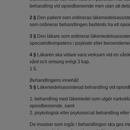
behandling vid opioidberoende men utan att detta ha
2 §
Den patient som ordineras läkemedelsassiste
som ordinerar behandlingen bedömts ha ett opioi
3 §
Den läkare som ordinerar läkemedelsassiste
specialistkompetens i psykiatri eller beroendeme
4 §
Läkaren ska vidare vara verksam vid en vårde
vård och omsorg enligt 3 kap.
1 §.
Behandlingens innehåll
5 §
Läkemedelsassisterad behandling vid opioid
1. behandling med läkemedel som utgör narkotik
opioidberoende, samt
2. psykologisk eller psykosocial behandling eller
De insatser som ingår i behandlingen ska ges m