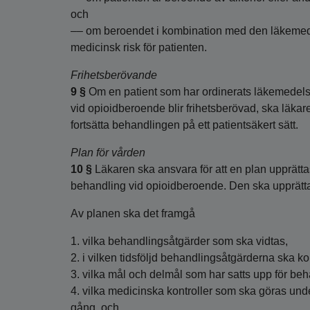
och
–– om beroendet i kombination med den läkemed
medicinsk risk för patienten.
Frihetsberövande
9 §
Om en patient som har ordinerats läkemedels
vid opioidberoende blir frihetsberövad, ska läkaren 
fortsätta behandlingen på ett patientsäkert sätt.
Plan för vården
10 §
Läkaren ska ansvara för att en plan upprätta
behandling vid opioidberoende. Den ska upprätt
Av planen ska det framgå
1. vilka behandlingsåtgärder som ska vidtas,
2. i vilken tidsföljd behandlingsåtgärderna ska 
3. vilka mål och delmål som har satts upp för be
4. vilka medicinska kontroller som ska göras un
gång, och