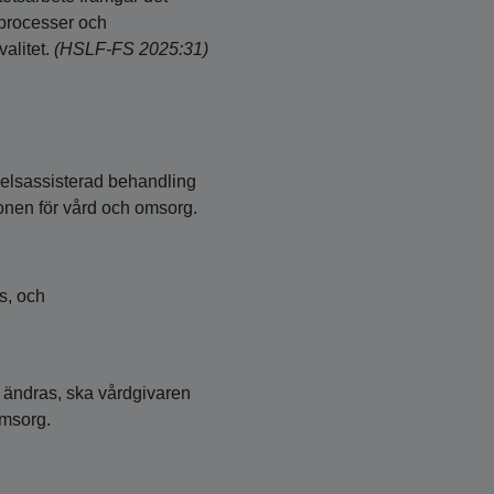
e processer och
alitet.
(HSLF-FS 2025:31)
elsassisterad behandling
ionen för vård och omsorg.
s, och
 ändras, ska vårdgivaren
omsorg.