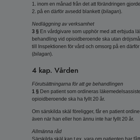
1. inom en månad från det att förändringen gjord
2. på en därför avsedd blankett (
bilagan
).
Nedläggning av verksamhet
3 §
En vårdgivare som upphör med att erbjuda l
behandling vid opioidberoende ska utan dröjsmå
till Inspektionen för vård och omsorg på en därfö
(
bilagan
).
4 kap. Vården
Förutsättningarna för att ge behandlingen
1 §
Den patient som ordineras läkemedelsassiste
opioidberoende ska ha fyllt 20 år.
Om särskilda skäl föreligger, får en patient ordi
även när han eller hon ännu inte har fyllt 20 år.
Allmänna råd
Särskilda skäl kan t.ex. vara om patienten har f