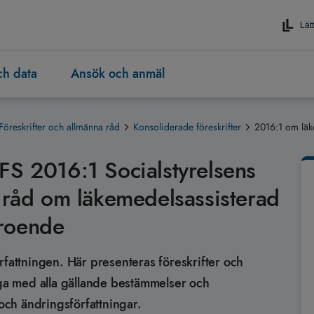
Lätt
och data
Ansök och anmäl
Föreskrifter och allmänna råd
Konsoliderade föreskrifter
2016:1 om läk
FS 2016:1 Socialstyrelsens
a råd om läkemedelsassisterad
eroende
rfattningen. Här presenteras föreskrifter och
äga med alla gällande bestämmelser och
ch ändringsförfattningar.