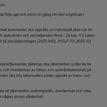
gen.
nde följs upp och minst en gång om året omprövas i
med kommunen ska upprätta en individuell plan när en
h sjukvården och socialtjänsten finns i 16 kap. 4 § hälso-
9 §§ socialtjänstlagen (2025:400).
(HSLF-FS 2025:31)
opioidberoende påbörjas ska läkemedlen under de tre
as och överlämnas av hälso- och sjukvårdspersonal på
enten ska inta läkemedlen under uppsikt av hälso- och
luta att läkemedlen iordningställs, överlämnas och intas
på någon annan vårdenhet.