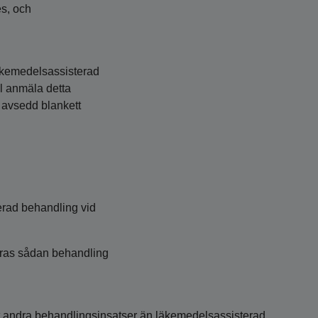
es, och
äkemedelsassisterad
l anmäla detta
r avsedd blankett
rad behandling vid
neras sådan behandling
ått andra behandlingsinsatser än läkemedelsassisterad