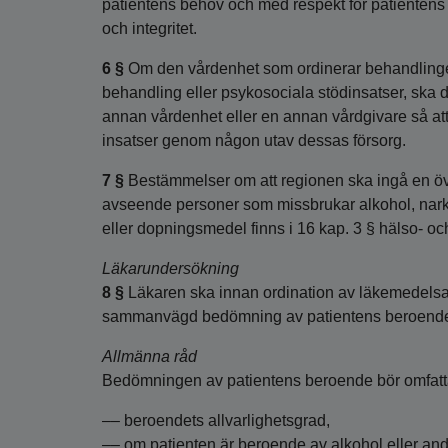
patientens behov och med respekt för patienten
och integritet.
6 §
Om den vårdenhet som ordinerar behandlingen 
behandling eller psykosociala stödinsatser, sk
annan vårdenhet eller en annan vårdgivare så at
insatser genom någon utav dessas försorg.
7 §
Bestämmelser om att regionen ska ingå en
avseende personer som missbrukar alkohol, nar
eller dopningsmedel finns i 16 kap. 3 § hälso- o
Läkarundersökning
8 §
Läkaren ska innan ordination av läkemedelsa
sammanvägd bedömning av patientens beroende, h
Allmänna råd
Bedömningen av patientens beroende bör omfat
–– beroendets allvarlighetsgrad,
–– om patienten är beroende av alkohol eller and