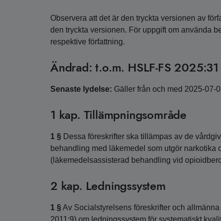
Observera att det är den tryckta versionen av förfa
den tryckta versionen. För uppgift om använda 
respektive författning.
Ändrad: t.o.m. HSLF-FS 2025:31
Senaste lydelse:
Gäller från och med 2025-07-
1 kap. Tillämpningsområde
1 §
Dessa föreskrifter ska tillämpas av de vårdg
behandling med läkemedel som utgör narkotika 
(läkemedelsassisterad behandling vid opioidber
2 kap. Ledningssystem
1 §
Av Socialstyrelsens föreskrifter och allmänn
2011:9) om ledningssystem för systematiskt kvali