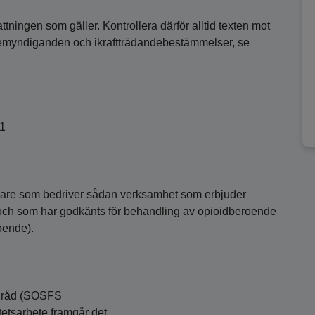
ttningen som gäller. Kontrollera därför alltid texten mot
bemyndiganden och ikraftträdandebestämmelser, se
01
ivare som bedriver sådan verksamhet som erbjuder
och som har godkänts för behandling av opioidberoende
oende).
a råd (SOSFS
tetsarbete framgår det