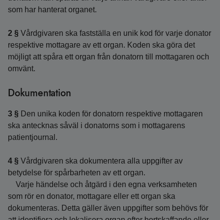
som har hanterat organet.
2 §
Vårdgivaren ska fastställa en unik kod för varje donator
respektive mottagare av ett organ. Koden ska göra det
möjligt att spåra ett organ från donatorn till mottagaren och
omvänt.
Dokumentation
3 §
Den unika koden för donatorn respektive mottagaren
ska antecknas såväl i donatorns som i mottagarens
patientjournal.
4 §
Vårdgivaren ska dokumentera alla uppgifter av
betydelse för spårbarheten av ett organ.
Varje händelse och åtgärd i den egna verksamheten
som rör en donator, mottagare eller ett organ ska
dokumenteras. Detta gäller även uppgifter som behövs för
att identifiera och lokalisera organ efter bortskaffande eller