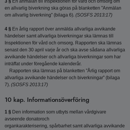
3 §
En anmälan till Inspektionen för vård och omsorg om
en allvarlig biverkning ska göras på blanketten ”Anmälan
om allvarlig biverkning” (bilaga 6).
(SOSFS 2013:17)
4 §
En årlig rapport över anmälda allvarliga avvikande
händelser samt allvarliga biverkningar ska lämnas till
Inspektionen för vård och omsorg. Rapporten ska lämnas
senast den 30 april varje år och ska avse sådana allvarliga
avvikande händelser och allvarliga biverkningar som har
inträffat under föregående kalenderår.
Rapporten ska lämnas på blanketten ”Årlig rapport om
allvarliga avvikande händelser och biverkningar” (bilaga
7).
(SOSFS 2013:17)
10 kap. Informationsöverföring
1 §
Den information som utbyts mellan vårdgivare
avseende donatoroch
organkarakterisering, spårbarhet samt allvarliga avvikande