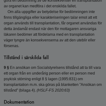
göra en bedömning av de konsekvenser en transplantation
av organet kan medföra i det enskilda fallet.
Om alla uppgifter av betydelse för bedömningen inte
finns tillgängliga eller karakteriseringen talar emot att ett
organ används till transplantation, får organet användas för
detta ändamål endast när den för mottagaren ansvariga
läkaren bedömer att fördelarna med en transplantation
väger tyngre än konsekvenserna av att den uteblir eller
försenas.
Tillstånd i särskilda fall
9 §
En ansökan om Socialstyrelsens tillstånd att ta till vara
ett organ från en underårig person eller en person med
psykisk störning enligt 8 § lagen (1995:831) om
transplantation m.m. ska göras på blanketten ”Ansökan om
tillstånd” (bilaga 4).
(HSLF-FS 2020:63)
Dokumentation