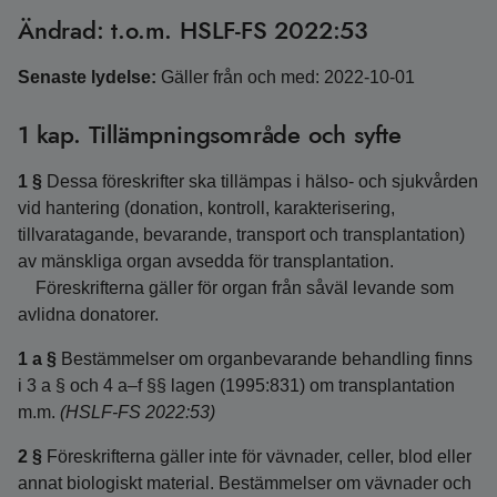
Ändrad: t.o.m. HSLF-FS 2022:53
Senaste lydelse:
Gäller från och med: 2022-10-01
1 kap. Tillämpningsområde och syfte
1 §
Dessa föreskrifter ska tillämpas i hälso- och sjukvården
vid hantering (donation, kontroll, karakterisering,
tillvaratagande, bevarande, transport och transplantation)
av mänskliga organ avsedda för transplantation.
Föreskrifterna gäller för organ från såväl levande som
avlidna donatorer.
1 a §
Bestämmelser om organbevarande behandling finns
i 3 a § och 4 a–f §§ lagen (1995:831) om transplantation
m.m.
(HSLF-FS 2022:53)
2 §
Föreskrifterna gäller inte för vävnader, celler, blod eller
annat biologiskt material. Bestämmelser om vävnader och