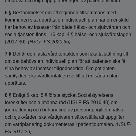
ompröva och följa upp planeringen av patientens vård.
6 §
Bestämmelser om att regionen tillsammans med
kommunen ska upprätta en individuell plan när en enskild
har behov av insatser från både hälso- och sjukvården och
socialtjänsten finns i 16 kap. 4 § hälso- och sjukvårdslagen
(2017:30).
(HSLF-FS 2020:65)
7 §
Det är den fasta vårdkontakten som ska ta ställning till
om det behövs en individuell plan för att patienten ska få
sina behov av insatser tillgodosedda. Om patienten
samtycker, ska vårdkontakten se till att en sådan plan
upprättas.
8 §
Enligt 5 kap. 5 § första stycket Socialstyrelsens
föreskrifter och allmänna råd (HSLF-FS 2016:40) om
journalföring och behandling av personuppgifter i hälso-
och sjukvården ska vårdgivaren säkerställa att uppgifter
om vårdplanering dokumenteras i patientjournalen.
(HSLF-
FS 2017:26)