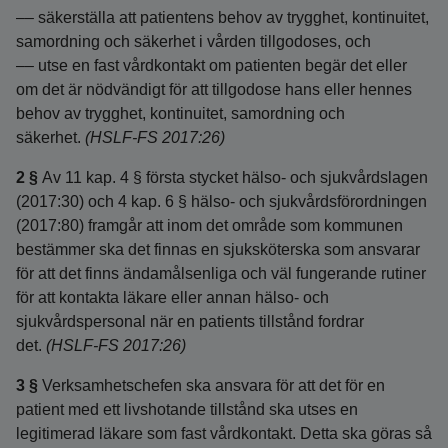
–– säkerställa att patientens behov av trygghet, kontinuitet,
samordning och säkerhet i vården tillgodoses, och
–– utse en fast vårdkontakt om patienten begär det eller
om det är nödvändigt för att tillgodose hans eller hennes
behov av trygghet, kontinuitet, samordning och
säkerhet.
(HSLF-FS 2017:26)
2 §
Av 11 kap. 4 § första stycket hälso- och sjukvårdslagen
(2017:30) och 4 kap. 6 § hälso- och sjukvårdsförordningen
(2017:80) framgår att inom det område som kommunen
bestämmer ska det finnas en sjuksköterska som ansvarar
för att det finns ändamålsenliga och väl fungerande rutiner
för att kontakta läkare eller annan hälso- och
sjukvårdspersonal när en patients tillstånd fordrar
det.
(HSLF-FS 2017:26)
3 §
Verksamhetschefen ska ansvara för att det för en
patient med ett livshotande tillstånd ska utses en
legitimerad läkare som fast vårdkontakt. Detta ska göras så