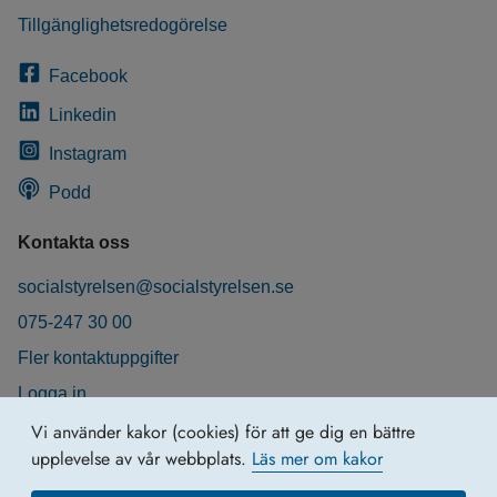
Tillgänglighetsredogörelse
Facebook
Linkedin
Instagram
Podd
Kontakta oss
socialstyrelsen@socialstyrelsen.se
075-247 30 00
Fler kontaktuppgifter
Logga in
Behandling av personuppgifter
Vi använder kakor (cookies) för att ge dig en bättre
upplevelse av vår webbplats.
Läs mer om kakor