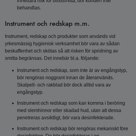
innebära risk för blodsmitta, bör kunden inte
behandlas.
Instrument och redskap m.m.
Instrument, redskap och produkter som används vid
yrkesmässig hygienisk verksamhet bör vara av sådan
beskaffenhet och skötas så att risken för spridning av
smitta begränsas. Det innebär bl.a. följande:
Instrument och redskap, som inte är av engångstyp,
bör rengöras noggrant innan de återanvänds.
Skalpell- och rakblad bör dock alltid vara av
engångstyp.
Instrument och redskap som kan komma i beröring
med slemhinnor eller skadad hud, utan att dessa
penetreras avsiktligt, bör vara desinfekterade.
Instrument och redskap bör rengöras mekaniskt före
desinfektion. De bör desinfekteras i en