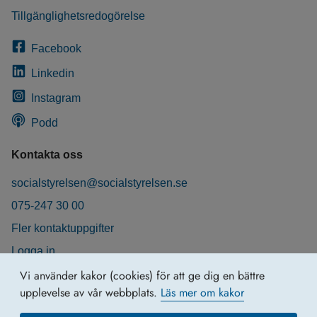
Tillgänglighetsredogörelse
Facebook
Linkedin
Instagram
Podd
Kontakta oss
socialstyrelsen@socialstyrelsen.se
075-247 30 00
Fler kontaktuppgifter
Logga in
Behandling av personuppgifter
Vi använder kakor (cookies) för att ge dig en bättre
upplevelse av vår webbplats.
Läs mer om kakor