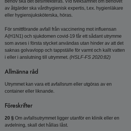
behov ska det desinfekteras. Vid tveksamhet om behovet
av åtgärder ska vårdhygienisk expertis, t.ex. hygienläkare
eller hygiensjuksköterska, höras.
För smittförande avfall från vaccinering mot influensan
A(H1N1) och sjukdomen covid-19 får ett sådant utrymme
som avses i första stycket användas utan hinder av att det
saknas golvavlopp och tappställe för varmt och kallt vatten
i eller i anslutning till utrymmet.
(HSLF-FS 2020:82)
Allmänna råd
Utrymmet kan vara ett avfallsrum eller utgöras av en
container eller liknande.
Föreskrifter
20 §
Om avfallsutrymmet ligger utanför en klinik eller en
avdelning, skall det hållas låst.