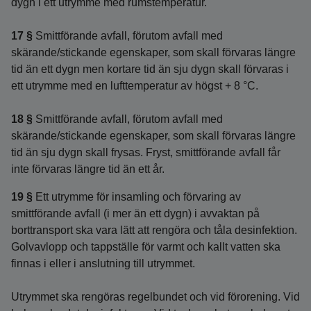
dygn i ett utrymme med rumstemperatur.
17 §
Smittförande avfall, förutom avfall med
skärande/stickande egenskaper, som skall förvaras längre
tid än ett dygn men kortare tid än sju dygn skall förvaras i
ett utrymme med en lufttemperatur av högst + 8 °C.
18 §
Smittförande avfall, förutom avfall med
skärande/stickande egenskaper, som skall förvaras längre
tid än sju dygn skall frysas. Fryst, smittförande avfall får
inte förvaras längre tid än ett år.
19 §
Ett utrymme för insamling och förvaring av
smittförande avfall (i mer än ett dygn) i avvaktan på
borttransport ska vara lätt att rengöra och tåla desinfektion.
Golvavlopp och tappställe för varmt och kallt vatten ska
finnas i eller i anslutning till utrymmet.
Utrymmet ska rengöras regelbundet och vid förorening. Vid