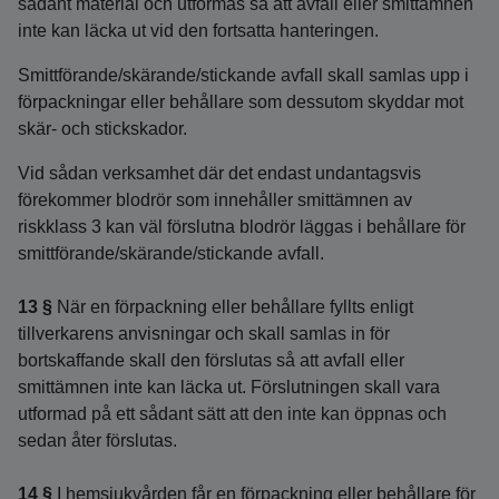
sådant material och utformas så att avfall eller smittämnen
inte kan läcka ut vid den fortsatta hanteringen.
Smittförande/skärande/stickande avfall skall samlas upp i
förpackningar eller behållare som dessutom skyddar mot
skär- och stickskador.
Vid sådan verksamhet där det endast undantagsvis
förekommer blodrör som innehåller smittämnen av
riskklass 3 kan väl förslutna blodrör läggas i behållare för
smittförande/skärande/stickande avfall.
13 §
När en förpackning eller behållare fyllts enligt
tillverkarens anvisningar och skall samlas in för
bortskaffande skall den förslutas så att avfall eller
smittämnen inte kan läcka ut. Förslutningen skall vara
utformad på ett sådant sätt att den inte kan öppnas och
sedan åter förslutas.
14 §
I hemsjukvården får en förpackning eller behållare för