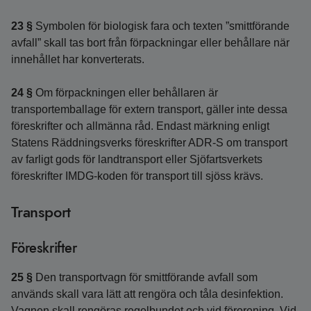
23 §
Symbolen för biologisk fara och texten ”smittförande
avfall” skall tas bort från förpackningar eller behållare när
innehållet har konverterats.
24 §
Om förpackningen eller behållaren är
transportemballage för extern transport, gäller inte dessa
föreskrifter och allmänna råd. Endast märkning enligt
Statens Räddningsverks föreskrifter ADR-S om transport
av farligt gods för landtransport eller Sjöfartsverkets
föreskrifter IMDG-koden för transport till sjöss krävs.
Transport
Föreskrifter
25 §
Den transportvagn för smittförande avfall som
används skall vara lätt att rengöra och tåla desinfektion.
Vagnen skall rengöras regelbundet och vid förorening. Vid