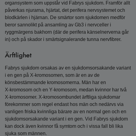
organsystem som uppstår vid Fabrys sjukdom. Framför allt
påverkas njurarna, hjärtat, det perifera nervsystemet och
blodkärlen i hjärnan. De smärtor som sjukdomen medför
beror sannolikt på ansamling av Gb3 i nervceller i
ryggmärgens bakhorn (där de perifera känselnerverna går
in) och på skador i smärtsignalerande tunna nervfibrer.
Ärftlighet
Fabrys sjukdom orsakas av en sjukdomsorsakande variant
i en gen på X‑kromosomen, som är en av de
könsbestämmande kromosomerna. Män har en
X‑kromosom och en Y‑kromosom, medan kvinnor har två
X‑kromosomer. X‑kromosombundet ärftliga sjukdomar
förekommer som regel endast hos män och nedärvs via
vanligen friska kvinnliga bärare av en normal gen och en
sjukdomsorsakande variant i en gen. Vid Fabrys sjukdom
kan dock även kvinnor få symtom och i vissa fall bli lika
sjuka som männen.