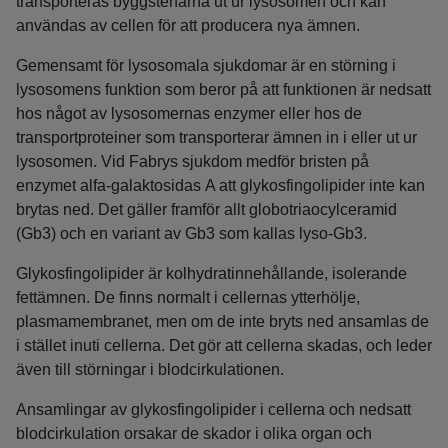
transporteras byggstenarna ut ur lysosomen och kan
användas av cellen för att producera nya ämnen.
Gemensamt för lysosomala sjukdomar är en störning i
lysosomens funktion som beror på att funktionen är nedsatt
hos något av lysosomernas enzymer eller hos de
transportproteiner som transporterar ämnen in i eller ut ur
lysosomen. Vid Fabrys sjukdom medför bristen på
enzymet alfa-galaktosidas A att glykosfingolipider inte kan
brytas ned. Det gäller framför allt globotriaocylceramid
(Gb3) och en variant av Gb3 som kallas lyso-Gb3.
Glykosfingolipider är kolhydratinnehållande, isolerande
fettämnen. De finns normalt i cellernas ytterhölje,
plasmamembranet, men om de inte bryts ned ansamlas de
i stället inuti cellerna. Det gör att cellerna skadas, och leder
även till störningar i blodcirkulationen.
Ansamlingar av glykosfingolipider i cellerna och nedsatt
blodcirkulation orsakar de skador i olika organ och