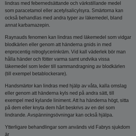
lindras med febernedsättande och värkstillande medel
som paracetamol eller acetylsalicylsyra. Smärtorna kan
också behandlas med andra typer av läkemedel, bland
annat karbamazepin.
Raynauds fenomen kan lindras med läkemedel som vidgar
blodkärlen eller genom att händerna gnids in med
enprocentig nitroglycerinkräm. Vid kall väderlek bör man
hålla händer och fötter varma samt undvika vissa
läkemedel som leder till sammandragning av blodkärlen
(till exempel betablockerare).
Handsmärtor kan lindras med hjälp av våta, kalla omslag
eller genom att händerna kyls ned på andra sätt, till
exempel med kylande liniment. Att ha händerna högt, sitta
på dem eller knyta dem hårt beskrivs av en del som
lindrande. Avspänningsövningar kan också hjälpa.
Ytterligare behandlingar som används vid Fabrys sjukdom
är