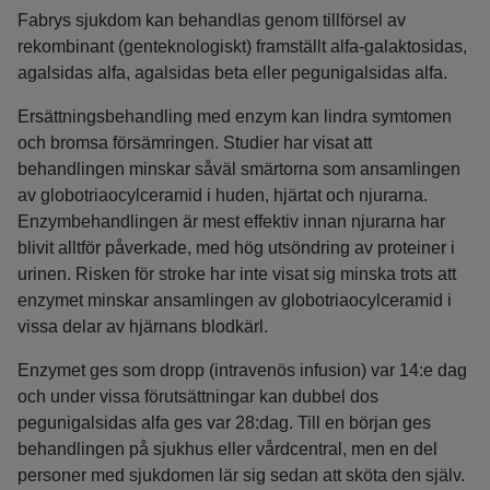
Fabrys sjukdom kan behandlas genom tillförsel av
rekombinant (genteknologiskt) framställt alfa-galaktosidas,
agalsidas alfa, agalsidas beta eller pegunigalsidas alfa.
Ersättningsbehandling med enzym kan lindra symtomen
och bromsa försämringen. Studier har visat att
behandlingen minskar såväl smärtorna som ansamlingen
av globotriaocylceramid i huden, hjärtat och njurarna.
Enzymbehandlingen är mest effektiv innan njurarna har
blivit alltför påverkade, med hög utsöndring av proteiner i
urinen. Risken för stroke har inte visat sig minska trots att
enzymet minskar ansamlingen av globotriaocylceramid i
vissa delar av hjärnans blodkärl.
Enzymet ges som dropp (intravenös infusion) var 14:e dag
och under vissa förutsättningar kan dubbel dos
pegunigalsidas alfa ges var 28:dag. Till en början ges
behandlingen på sjukhus eller vårdcentral, men en del
personer med sjukdomen lär sig sedan att sköta den själv.