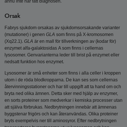
ännu inte har fått diagnosen.
Orsak
Fabrys sjukdom orsakas av sjukdomsorsakande varianter
(mutationer) i genen
GLA
som finns på X‑kromosomen
(Xq22.1).
GLA
är en mall för tillverkningen av (kodar för)
enzymet alfa-galaktosidas A som finns i cellernas
lysosomer. Genvarianterna leder till brist på enzymet eller
nedsatt funktion hos enzymet.
Lysosomer är små enheter som finns i alla celler i kroppen
utom i de röda blodkropparna. De kan ses som cellernas
återvinningsstationer och har till uppgift att ta hand om och
bryta ned olika ämnen. Detta sker med hjälp av enzymer,
en sorts proteiner som medverkar i kemiska processer utan
att själva förbrukas. Nedbrytningen innebär att ämnenas
byggstenar frigörs och kan återanvändas. Olika proteiner
bryts exempelvis ner till aminosyror. Efter nedbrytningen