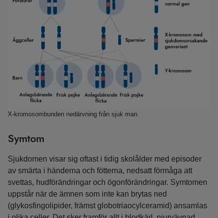
X-kromosombunden nedärvning från sjuk man.
Symtom
Sjukdomen visar sig oftast i tidig skolålder med episoder
av smärta i händerna och fötterna, nedsatt förmåga att
svettas, hudförändringar och ögonförändringar. Symtomen
uppstår när de ämnen som inte kan brytas ned
(glykosfingolipider, främst globotriaocylceramid) ansamlas
i olika celler. Det sker framför allt i blodkärl, njurvävnad,