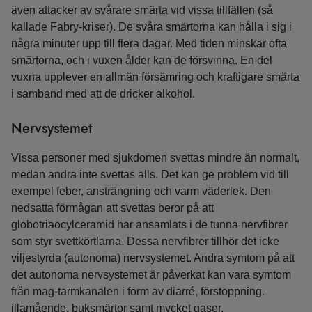
även attacker av svårare smärta vid vissa tillfällen (så
kallade Fabry-kriser). De svåra smärtorna kan hålla i sig i
några minuter upp till flera dagar. Med tiden minskar ofta
smärtorna, och i vuxen ålder kan de försvinna. En del
vuxna upplever en allmän försämring och kraftigare smärta
i samband med att de dricker alkohol.
Nervsystemet
Vissa personer med sjukdomen svettas mindre än normalt,
medan andra inte svettas alls. Det kan ge problem vid till
exempel feber, ansträngning och varm väderlek. Den
nedsatta förmågan att svettas beror på att
globotriaocylceramid har ansamlats i de tunna nervfibrer
som styr svettkörtlarna. Dessa nervfibrer tillhör det icke
viljestyrda (autonoma) nervsystemet. Andra symtom på att
det autonoma nervsystemet är påverkat kan vara symtom
från mag-tarmkanalen i form av diarré, förstoppning.
illamående, buksmärtor samt mycket gaser.