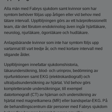
Alla män med Fabrys sjukdom samt kvinnor som har
symtom behöver följas upp årligen eller vid behov med
tätare intervall. Uppföljningen görs av ett tvärprofessionellt
team, där det förutom endokrinolog även ingår hjärtläkare,
neurolog, njurläkare, ögonläkare och hudläkare.
Anlagsbärande kvinnor som inte har symtom följs upp
vartannat till vart tredje år, och med kortare intervall med
stigande ålder.
Uppföljningen innefattar sjukdomshistoria,
läkarundersökning, blod- och urinprov, bedömning av
njurfunktionen samt EKG (elektrokardiografi) och
ultraljudsundersökning av hjärtat. Vid behov görs
kompletterande undersökningar, till exempel
datortomografi (CT) av hjärnan och undersökning av
hjärtat med magnetkamera (MR) eller bandspelar-EKG. På
de behandlingscentrum där personer med Fabrys sjukdom