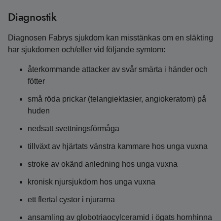
Diagnostik
Diagnosen Fabrys sjukdom kan misstänkas om en släkting
har sjukdomen och/eller vid följande symtom:
återkommande attacker av svår smärta i händer och
fötter
små röda prickar (telangiektasier, angiokeratom) på
huden
nedsatt svettningsförmåga
tillväxt av hjärtats vänstra kammare hos unga vuxna
stroke av okänd anledning hos unga vuxna
kronisk njursjukdom hos unga vuxna
ett flertal cystor i njurarna
ansamling av globotriaocylceramid i ögats hornhinna