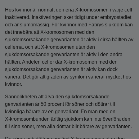
Hos kvinnor är normalt den ena X‑kromosomen i varje cell
inaktiverad. Inaktiveringen sker tidigt under embryostadiet
och är slumpmässig. För kvinnor med Fabrys sjukdom kan
det innebära att X‑kromosomen med den
sjukdomsorsakande genvarianten är aktiv i cirka hälften av
cellerna, och att X‑kromosomen utan den
sjukdomsorsakande genvarianten är aktiv i den andra
hälften. Andelen celler där X‑kromosomen med den
sjukdomsorsakande genvarianten är aktiv kan dock
variera. Det gör att graden av symtom varierar mycket hos
kvinnor.
Sannolikheten att ärva den sjukdomsorsakande
genvarianten är 50 procent för söner och döttrar till
kvinnliga bärare av en genvariant. En man med en
X‑kromosombunden ärftlig sjukdom kan inte överföra den
till sina söner, men alla döttrar blir bärare av genvarianten.
De söner och döttrar som ärvt X‑kromosomen utan den