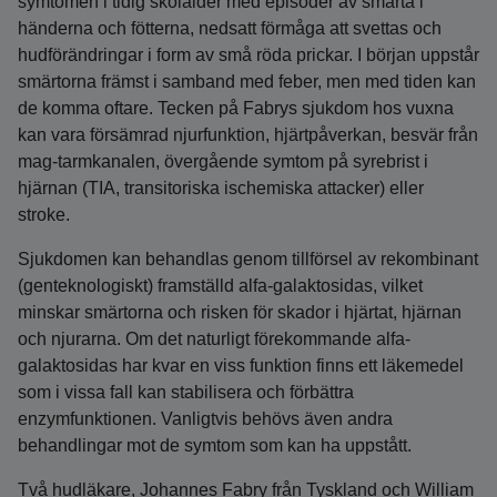
symtomen i tidig skolålder med episoder av smärta i
händerna och fötterna, nedsatt förmåga att svettas och
hudförändringar i form av små röda prickar. I början uppstår
smärtorna främst i samband med feber, men med tiden kan
de komma oftare. Tecken på Fabrys sjukdom hos vuxna
kan vara försämrad njurfunktion, hjärtpåverkan, besvär från
mag-tarmkanalen, övergående symtom på syrebrist i
hjärnan (TIA, transitoriska ischemiska attacker) eller
stroke.
Sjukdomen kan behandlas genom tillförsel av rekombinant
(genteknologiskt) framställd alfa-galaktosidas, vilket
minskar smärtorna och risken för skador i hjärtat, hjärnan
och njurarna. Om det naturligt förekommande alfa-
galaktosidas har kvar en viss funktion finns ett läkemedel
som i vissa fall kan stabilisera och förbättra
enzymfunktionen. Vanligtvis behövs även andra
behandlingar mot de symtom som kan ha uppstått.
Två hudläkare, Johannes Fabry från Tyskland och William