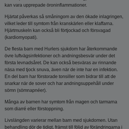
kan vara upprepade öroninflammationer.
Hjärtat påverkas så småningom av den ökade inlagringen,
vilket leder till symtom från kranskärlen eller klaffarna.
Hjärtmuskeln kan också bli förtjockad och försvagad
(kardiomyopati).
De flesta barn med Hurlers sjukdom har återkommande
övre luftvägsinfektioner och andningsbesvär under det
första levnadsåret. De kan också besväras av rinnande
näsa med tjock snuva, även när de inte har en infektion.
En del barn har förstorade tonsiller som bidrar till att de
snarkar när de sover och har andningsuppehåll under
sömn (sömnapnéer).
Många av barnen har symtom från magen och tarmarna
som diarré eller förstoppning.
Livslängden varierar mellan barn med sjukdomen. Utan
behandling dör de tidigt, främst till följd av förändringarna i