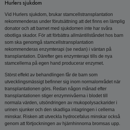
Hurlers sjukdom
Vid Hurlers sjukdom, brukar stamcellstransplantation
rekommenderas under förutsättning att det finns en lämplig
donator och att barnet med sjukdomen inte har svåra
obotliga skador. För att förbättra allmäntillståndet hos barn
som ska genomgå stamcellstransplantation
rekommenderas enzymterapi (se nedan) i väntan på
transplantation. Därefter ges enzymterapi tills de nya
stamcellerna på egen hand producerar enzymet.
Störst effekt av behandlingen får de barn som
utvecklingsmässigt befinner sig inom normalområdet när
transplantationen görs. Redan någon månad efter
transplantationen stiger enzymnivåerna i blodet till
normala värden, utsöndringen av mukopolysackarider i
urinen sjunker och den skadliga inlagringen i cellerna
minskar. Risken att utveckla hydrocefalus minskar också
genom att förtjockningen av hjärnhinnorna bromsas upp.