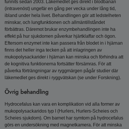
funnits sedan 2003. Läkemedlet ges direkt i blodbanan
(intravenöst) ungefär en gång per vecka under lång tid,
ibland under hela livet. Behandlingen gör att ledstelheten
minskar, och lungfunktionen och allmäntillståndet
förbättras. Däremot brukar enzymbehandlingen inte ha
effekt på hur sjukdomen påverkar hjärtklaffar och ögon.
Eftersom enzymet inte kan passera från blodet in i hjärnan
finns det heller inga tecken på att inlagringen av
mukopolysackarider i hjärnan kan minska och förhindra att
de kognitiva funktionerna fortsätter försämras. För att
påverka förträngningar av ryggmärgen pågår studier där
läkemedlet ges direkt i ryggvätskan (se under Forskning).
Övrig behandling
Hydrocefalus kan vara en komplikation vid alla former av
mukopolysackaridos typ I (Hurlers, Hurlers-Scheies och
Scheies sjukdom). Om barnet har symtom på hydrocefalus
görs en undersökning med magnetkamera. För att minska