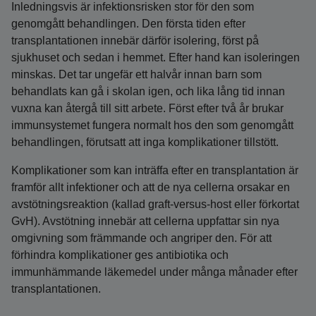
Inledningsvis är infektionsrisken stor för den som
genomgått behandlingen. Den första tiden efter
transplantationen innebär därför isolering, först på
sjukhuset och sedan i hemmet. Efter hand kan isoleringen
minskas. Det tar ungefär ett halvår innan barn som
behandlats kan gå i skolan igen, och lika lång tid innan
vuxna kan återgå till sitt arbete. Först efter två år brukar
immunsystemet fungera normalt hos den som genomgått
behandlingen, förutsatt att inga komplikationer tillstött.
Komplikationer som kan inträffa efter en transplantation är
framför allt infektioner och att de nya cellerna orsakar en
avstötningsreaktion (kallad graft-versus-host eller förkortat
GvH). Avstötning innebär att cellerna uppfattar sin nya
omgivning som främmande och angriper den. För att
förhindra komplikationer ges antibiotika och
immunhämmande läkemedel under många månader efter
transplantationen.