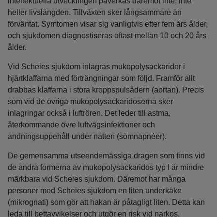
intellektuella utvecklingen påverkas däremot inte, inte
heller livslängden. Tillväxten sker långsammare än
förväntat. Symtomen visar sig vanligtvis efter fem års ålder,
och sjukdomen diagnostiseras oftast mellan 10 och 20 års
ålder.
Vid Scheies sjukdom inlagras mukopolysackarider i
hjärtklaffarna med förträngningar som följd. Framför allt
drabbas klaffarna i stora kroppspulsådern (aortan). Precis
som vid de övriga mukopolysackaridoserna sker
inlagringar också i luftrören. Det leder till astma,
återkommande övre luftvägsinfektioner och
andningsuppehåll under natten (sömnapnéer).
De gemensamma utseendemässiga dragen som finns vid
de andra formerna av mukopolysackaridos typ I är mindre
märkbara vid Scheies sjukdom. Däremot har många
personer med Scheies sjukdom en liten underkäke
(mikrognati) som gör att hakan är påtagligt liten. Detta kan
leda till bettavvikelser och utgör en risk vid narkos.