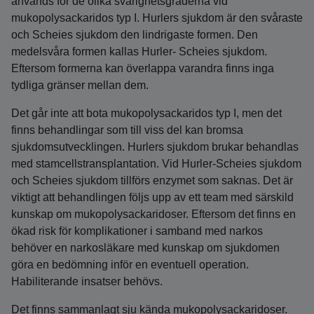
används för de olika svårighetsgraderna vid
mukopolysackaridos typ I. Hurlers sjukdom är den svåraste
och Scheies sjukdom den lindrigaste formen. Den
medelsvåra formen kallas Hurler- Scheies sjukdom.
Eftersom formerna kan överlappa varandra finns inga
tydliga gränser mellan dem.
Det går inte att bota mukopolysackaridos typ I, men det
finns behandlingar som till viss del kan bromsa
sjukdomsutvecklingen. Hurlers sjukdom brukar behandlas
med stamcellstransplantation. Vid Hurler-Scheies sjukdom
och Scheies sjukdom tillförs enzymet som saknas. Det är
viktigt att behandlingen följs upp av ett team med särskild
kunskap om mukopolysackaridoser. Eftersom det finns en
ökad risk för komplikationer i samband med narkos
behöver en narkosläkare med kunskap om sjukdomen
göra en bedömning inför en eventuell operation.
Habiliterande insatser behövs.
Det finns sammanlagt sju kända mukopolysackaridoser.