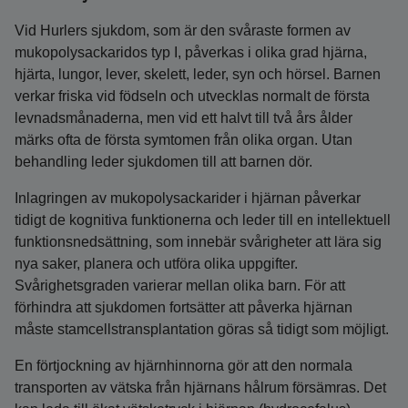
Vid Hurlers sjukdom, som är den svåraste formen av
mukopolysackaridos typ I, påverkas i olika grad hjärna,
hjärta, lungor, lever, skelett, leder, syn och hörsel. Barnen
verkar friska vid födseln och utvecklas normalt de första
levnadsmånaderna, men vid ett halvt till två års ålder
märks ofta de första symtomen från olika organ. Utan
behandling leder sjukdomen till att barnen dör.
Inlagringen av mukopolysackarider i hjärnan påverkar
tidigt de kognitiva funktionerna och leder till en intellektuell
funktionsnedsättning, som innebär svårigheter att lära sig
nya saker, planera och utföra olika uppgifter.
Svårighetsgraden varierar mellan olika barn. För att
förhindra att sjukdomen fortsätter att påverka hjärnan
måste stamcellstransplantation göras så tidigt som möjligt.
En förtjockning av hjärnhinnorna gör att den normala
transporten av vätska från hjärnans hålrum försämras. Det