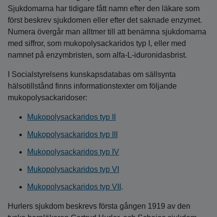
Sjukdomarna har tidigare fått namn efter den läkare som
först beskrev sjukdomen eller efter det saknade enzymet.
Numera övergår man alltmer till att benämna sjukdomarna
med siffror, som mukopolysackaridos typ I, eller med
namnet på enzymbristen, som alfa-L-iduronidasbrist.
I Socialstyrelsens kunskapsdatabas om sällsynta
hälsotillstånd finns informationstexter om följande
mukopolysackaridoser:
Mukopolysackaridos typ II
Mukopolysackaridos typ III
Mukopolysackaridos typ IV
Mukopolysackaridos typ VI
Mukopolysackaridos typ VII
.
Hurlers sjukdom beskrevs första gången 1919 av den