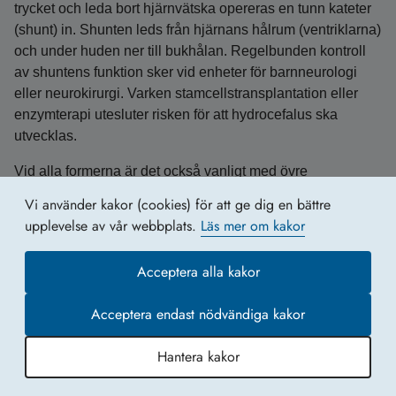
trycket och leda bort hjärnvätska opereras en tunn kateter
(shunt) in. Shunten leds från hjärnans hålrum (ventriklarna)
och under huden ner till bukhålan. Regelbunden kontroll
av shuntens funktion sker vid enheter för barnneurologi
eller neurokirurgi. Varken stamcellstransplantation eller
enzymterapi utesluter risken för att hydrocefalus ska
utvecklas.
Vid alla formerna är det också vanligt med övre
luftvägsinfektioner, framför allt öron- och
Vi använder kakor (cookies) för att ge dig en bättre
lunginflammationer. En del barn och ungdomar kan
upplevelse av vår webbplats.
Läs mer om kakor
behöva operera bort förstorade tonsiller eller polyper
bakom näsan, som framför allt kan försvåra andningen
Acceptera alla kakor
under sömn. Andningsmönstret nattetid kan kartläggas
med hjälp av andningsregistrering av blodets syremättnad
Acceptera endast nödvändiga kakor
(pulsoxymetermätning). De barn som inte kan andas ut
koldioxid ordentligt kan behöva andningsstöd på natten
Hantera kakor
(continous positive airway pressure, CPAP).
Kapitel