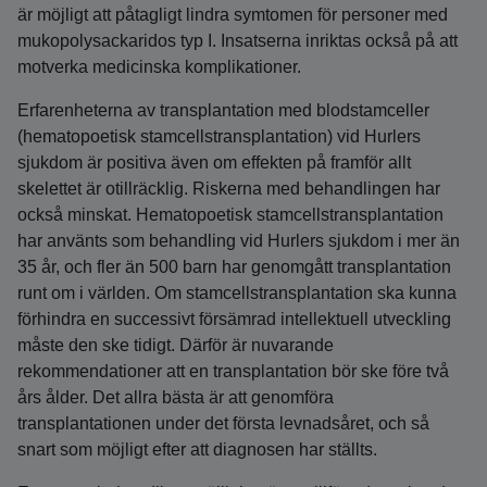
är möjligt att påtagligt lindra symtomen för personer med
mukopolysackaridos typ I. Insatserna inriktas också på att
motverka medicinska komplikationer.
Erfarenheterna av transplantation med blodstamceller
(hematopoetisk stamcellstransplantation) vid Hurlers
sjukdom är positiva även om effekten på framför allt
skelettet är otillräcklig. Riskerna med behandlingen har
också minskat. Hematopoetisk stamcellstransplantation
har använts som behandling vid Hurlers sjukdom i mer än
35 år, och fler än 500 barn har genomgått transplantation
runt om i världen. Om stamcellstransplantation ska kunna
förhindra en successivt försämrad intellektuell utveckling
måste den ske tidigt. Därför är nuvarande
rekommendationer att en transplantation bör ske före två
års ålder. Det allra bästa är att genomföra
transplantationen under det första levnadsåret, och så
snart som möjligt efter att diagnosen har ställts.