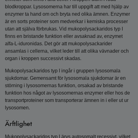
blodkroppar. Lysosomerna har till uppgift att med hjälp av
enzymer ta hand om och bryta ned olika ämnen. Enzymer
är en sorts proteiner som medverkar i kemiska processer
utan att själva förbrukas. Vid mukopolysackaridos typ I
finns en bristande funktion eller avsaknad av, enzymet
alfa-L-iduronidas. Det gör att mukopolysackarider
ansamlas i cellerna, vilket leder till att olika vävnader och
organ i kroppen successivt skadas.
Mukopolysackaridos typ I ingår i gruppen lysosomala
sjukdomar. Gemensamt för lysosomala sjukdomar är en
störning i lysosomernas funktion, orsakad av bristande
funktion hos något av lysosomernas enzymer eller hos de
transportproteiner som transporterar ämnen in i eller ut ur
lysosomen.
Ärftlighet
Mukopolysackaridos typ I ärvs autosomalt recessivt, vilket