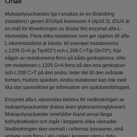
Orsak
Mukopolysackaridos typ I orsakas av en förändring
(mutation) i genen
IDUA
på kromosom 4 (4p16.3).
IDUA
är
en mall för tillverkningen av (kodar för) enzymet alfa-L-
iduronidas. Flera olika mutationer som ger upphov till alfa-
L-iduronidasbrist är kända, till exempel mutationerna
c.1205 G>A (p.Trp402*) och c.208 C>T(p.Gln70*). När
någon av mutationerna finns på båda genkopiorna, eller
om mutationen c.1205 G>A finns på den ena genkopian
och c.208 C>T på den andra, leder det till den svåraste
formen, Hurlers sjukdom. Andra mutationer kan inte med
lika stor sannolikhet ge information om sjukdomsförloppet.
Enzymet alfa-L-iduronidas behövs för nedbrytningen av
mukopolysackarider (kallas även glykosaminoglykaner).
Mukopolysackarider innehåller bland annat långa
kolhydratkedjor och ingår i kroppens olika vävnader.
Nedbrytningen sker normalt i cellernas lysosomer, små
enheter som finns i alla celler i kroppen utom i röda