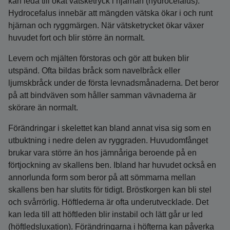
kan leda till ökat vätsketryck i hjärnan (hydrocefalus).
Hydrocefalus innebär att mängden vätska ökar i och runt
hjärnan och ryggmärgen. När vätsketrycket ökar växer
huvudet fort och blir större än normalt.
Levern och mjälten förstoras och gör att buken blir
utspänd. Ofta bildas bråck som navelbråck eller
ljumskbråck under de första levnadsmånaderna. Det beror
på att bindväven som håller samman vävnaderna är
skörare än normalt.
Förändringar i skelettet kan bland annat visa sig som en
utbuktning i nedre delen av ryggraden. Huvudomfånget
brukar vara större än hos jämnåriga beroende på en
förtjockning av skallens ben. Ibland har huvudet också en
annorlunda form som beror på att sömmarna mellan
skallens ben har slutits för tidigt. Bröstkorgen kan bli stel
och svårrörlig. Höftlederna är ofta underutvecklade. Det
kan leda till att höftleden blir instabil och lätt går ur led
(höftledsluxation). Förändringarna i höfterna kan påverka