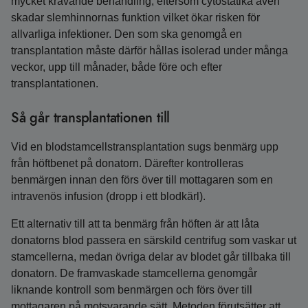
mycket krävande behandling, eftersom cytostatika även
skadar slemhinnornas funktion vilket ökar risken för
allvarliga infektioner. Den som ska genomgå en
transplantation måste därför hållas isolerad under många
veckor, upp till månader, både före och efter
transplantationen.
Så går transplantationen till
Vid en blodstamcellstransplantation sugs benmärg upp
från höftbenet på donatorn. Därefter kontrolleras
benmärgen innan den förs över till mottagaren som en
intravenös infusion (dropp i ett blodkärl).
Ett alternativ till att ta benmärg från höften är att låta
donatorns blod passera en särskild centrifug som vaskar ut
stamcellerna, medan övriga delar av blodet går tillbaka till
donatorn. De framvaskade stamcellerna genomgår
liknande kontroll som benmärgen och förs över till
mottagaren på motsvarande sätt. Metoden förutsätter att