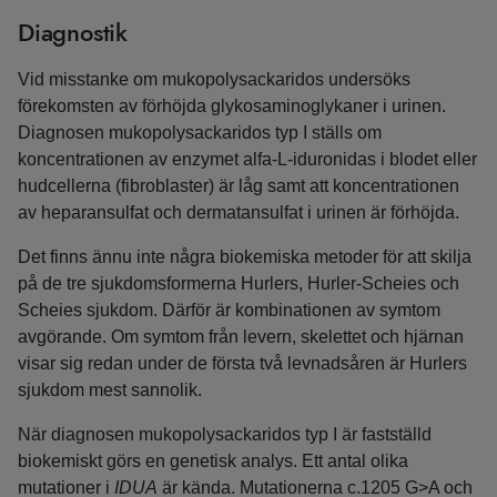
Diagnostik
Vid misstanke om mukopolysackaridos undersöks
förekomsten av förhöjda glykosaminoglykaner i urinen.
Diagnosen mukopolysackaridos typ I ställs om
koncentrationen av enzymet alfa-L-iduronidas i blodet eller
hudcellerna (fibroblaster) är låg samt att koncentrationen
av heparansulfat och dermatansulfat i urinen är förhöjda.
Det finns ännu inte några biokemiska metoder för att skilja
på de tre sjukdomsformerna Hurlers, Hurler-Scheies och
Scheies sjukdom. Därför är kombinationen av symtom
avgörande. Om symtom från levern, skelettet och hjärnan
visar sig redan under de första två levnadsåren är Hurlers
sjukdom mest sannolik.
När diagnosen mukopolysackaridos typ I är fastställd
biokemiskt görs en genetisk analys. Ett antal olika
mutationer i
IDUA
är kända. Mutationerna c.1205 G>A och