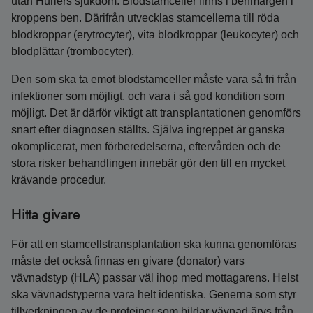
utan Hurlers sjukdom. Blodstamceller finns i benmärgen i
kroppens ben. Därifrån utvecklas stamcellerna till röda
blodkroppar (erytrocyter), vita blodkroppar (leukocyter) och
blodplättar (trombocyter).
Den som ska ta emot blodstamceller måste vara så fri från
infektioner som möjligt, och vara i så god kondition som
möjligt. Det är därför viktigt att transplantationen genomförs
snart efter diagnosen ställts. Själva ingreppet är ganska
okomplicerat, men förberedelserna, eftervården och de
stora risker behandlingen innebär gör den till en mycket
krävande procedur.
Hitta givare
För att en stamcellstransplantation ska kunna genomföras
måste det också finnas en givare (donator) vars
vävnadstyp (HLA) passar väl ihop med mottagarens. Helst
ska vävnadstyperna vara helt identiska. Generna som styr
tillverkningen av de proteiner som bildar vävnad ärvs från