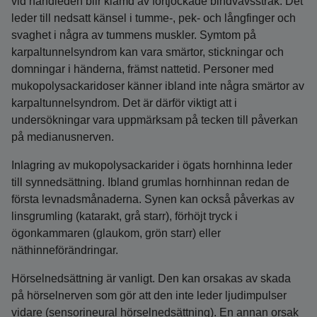
vid handleden blir klämd av förtjockade bindvävsstråk. Det
leder till nedsatt känsel i tumme-, pek- och långfinger och
svaghet i några av tummens muskler. Symtom på
karpaltunnelsyndrom kan vara smärtor, stickningar och
domningar i händerna, främst nattetid. Personer med
mukopolysackaridoser känner ibland inte några smärtor av
karpaltunnelsyndrom. Det är därför viktigt att i
undersökningar vara uppmärksam på tecken till påverkan
på medianusnerven.
Inlagring av mukopolysackarider i ögats hornhinna leder
till synnedsättning. Ibland grumlas hornhinnan redan de
första levnadsmånaderna. Synen kan också påverkas av
linsgrumling (katarakt, grå starr), förhöjt tryck i
ögonkammaren (glaukom, grön starr) eller
näthinneförändringar.
Hörselnedsättning är vanligt. Den kan orsakas av skada
på hörselnerven som gör att den inte leder ljudimpulser
vidare (sensorineural hörselnedsättning). En annan orsak