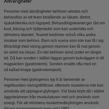
Ätsvårigheter
Personer med ätsvårigheter behöver utredas och
behandlas av ett team bestående av läkare, dietist,
sjuksköterska och logoped. Behandlingsteamet ger råd om
kost, träning och hjälpmedel som kan underlätta och
stimulera ätandet. Teamet bedömer också vilka andra
insatser som behövs. Barn och vuxna som inte kan få i sig
tillräckligt med näring genom munnen kan få mat genom
en sond via näsan. En del behöver sond under en längre
tid. Då kan sonden i stället läggas genom bukväggen in till
magsäcken (gastrostomi). Sonden ersätts ofta med en
så kallad knapp (gastrostomiport).
Personer med glykogenos typ II är beroende av
regelbunden näringstillförsel, eftersom musklerna inte kan
använda allt upplagrat glykogen. Vid fasta bryts då i stället
äggviteämnen från muskulaturen ned och används som
energi. För att minimera muskelnedbrytningen används
ibland gastrostomiport även vid LOPD.