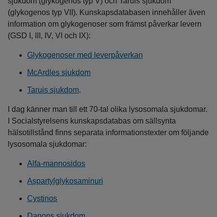
sjukdom (glykogenos typ V) och Taruis sjukdom
(glykogenos typ VII). Kunskapsdatabasen innehåller även
information om glykogenoser som främst påverkar levern
(GSD I, III, IV, VI och IX):
Glykogenoser med leverpåverkan
McArdles sjukdom
Taruis sjukdom
.
I dag känner man till ett 70-tal olika lysosomala sjukdomar.
I Socialstyrelsens kunskapsdatabas om sällsynta
hälsotillstånd finns separata informationstexter om följande
lysosomala sjukdomar:
Alfa-mannosidos
Aspartylglykosaminuri
Cystinos
Danons sjukdom