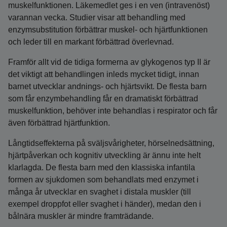
muskelfunktionen. Läkemedlet ges i en ven (intravenöst)
varannan vecka. Studier visar att behandling med
enzymsubstitution förbättrar muskel- och hjärtfunktionen
och leder till en markant förbättrad överlevnad.
Framför allt vid de tidiga formerna av glykogenos typ II är
det viktigt att behandlingen inleds mycket tidigt, innan
barnet utvecklar andnings- och hjärtsvikt. De flesta barn
som får enzymbehandling får en dramatiskt förbättrad
muskelfunktion, behöver inte behandlas i respirator och får
även förbättrad hjärtfunktion.
Långtidseffekterna på sväljsvårigheter, hörselnedsättning,
hjärtpåverkan och kognitiv utveckling är ännu inte helt
klarlagda. De flesta barn med den klassiska infantila
formen av sjukdomen som behandlats med enzymet i
många år utvecklar en svaghet i distala muskler (till
exempel droppfot eller svaghet i händer), medan den i
bålnära muskler är mindre framträdande.