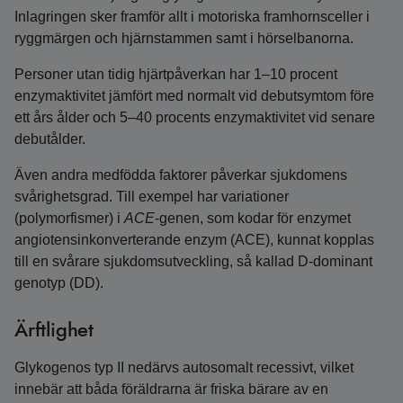
Inlagringen sker framför allt i motoriska framhornsceller i
ryggmärgen och hjärnstammen samt i hörselbanorna.
Personer utan tidig hjärtpåverkan har 1–10 procent
enzymaktivitet jämfört med normalt vid debutsymtom före
ett års ålder och 5–40 procents enzymaktivitet vid senare
debutålder.
Även andra medfödda faktorer påverkar sjukdomens
svårighetsgrad. Till exempel har variationer
(polymorfismer) i
ACE
-genen, som kodar för enzymet
angiotensinkonverterande enzym (ACE), kunnat kopplas
till en svårare sjukdomsutveckling, så kallad D-dominant
genotyp (DD).
Ärftlighet
Glykogenos typ II nedärvs autosomalt recessivt, vilket
innebär att båda föräldrarna är friska bärare av en