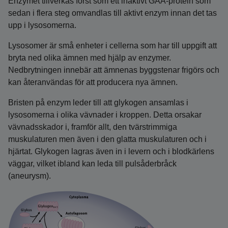
Enzymet tillverkas först som ett inaktivt GAA-protein som
sedan i flera steg omvandlas till aktivt enzym innan det tas
upp i lysosomerna.
Lysosomer är små enheter i cellerna som har till uppgift att
bryta ned olika ämnen med hjälp av enzymer.
Nedbrytningen innebär att ämnenas byggstenar frigörs och
kan återanvändas för att producera nya ämnen.
Bristen på enzym leder till att glykogen ansamlas i
lysosomerna i olika vävnader i kroppen. Detta orsakar
vävnadsskador i, framför allt, den tvärstrimmiga
muskulaturen men även i den glatta muskulaturen och i
hjärtat. Glykogen lagras även in i levern och i blodkärlens
väggar, vilket ibland kan leda till pulsåderbråck
(aneurysm).