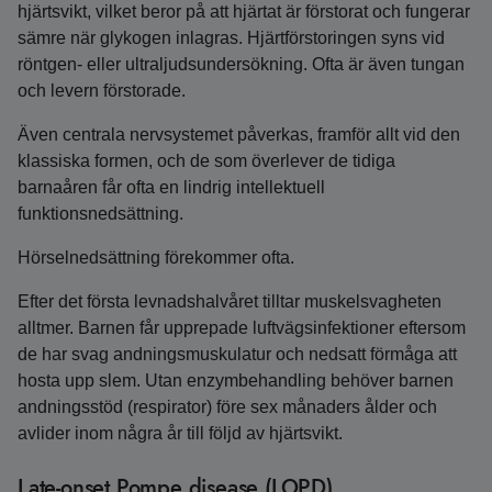
hjärtsvikt, vilket beror på att hjärtat är förstorat och fungerar
sämre när glykogen inlagras. Hjärtförstoringen syns vid
röntgen- eller ultraljudsundersökning. Ofta är även tungan
och levern förstorade.
Även centrala nervsystemet påverkas, framför allt vid den
klassiska formen, och de som överlever de tidiga
barnaåren får ofta en lindrig intellektuell
funktionsnedsättning.
Hörselnedsättning förekommer ofta.
Efter det första levnadshalvåret tilltar muskelsvagheten
alltmer. Barnen får upprepade luftvägsinfektioner eftersom
de har svag andningsmuskulatur och nedsatt förmåga att
hosta upp slem. Utan enzymbehandling behöver barnen
andningsstöd (respirator) före sex månaders ålder och
avlider inom några år till följd av hjärtsvikt.
Late-onset Pompe disease (LOPD)