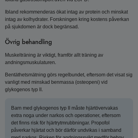
Ibland rekommenderas ökat intag av protein och minskat
intag av kolhydrater. Forskningen kring kostens påverkan
på sjukdomen är dock begränsad.
Övrig behandling
Muskelträning är viktigt, framför allt träning av
andningsmuskulaturen.
Bentäthetsmätning görs regelbundet, eftersom det visat sig
vanligt med minskad benmassa (osteopeni) vid
glykogenos typ II.
Barn med glykogenos typ II måste hjärtövervakas
extra noga under narkos och operationer, eftersom
det finns risk för hjärtrytmrubbningar. Propofol
påverkar hjärtat och bör därför undvikas i samband
med narkos. Risken för andningssvikt medför behov