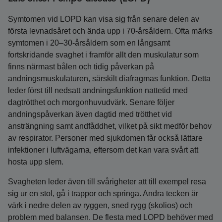
Symtomen vid LOPD kan visa sig från senare delen av
första levnadsåret och ända upp i 70-årsåldern. Ofta märks
symtomen i 20–30-årsåldern som en långsamt
fortskridande svaghet i framför allt den muskulatur som
finns närmast bålen och tidig påverkan på
andningsmuskulaturen, särskilt diafragmas funktion. Detta
leder först till nedsatt andningsfunktion nattetid med
dagtrötthet och morgonhuvudvärk. Senare följer
andningspåverkan även dagtid med trötthet vid
ansträngning samt andfåddhet, vilket på sikt medför behov
av respirator. Personer med sjukdomen får också lättare
infektioner i luftvägarna, eftersom det kan vara svårt att
hosta upp slem.
Svagheten leder även till svårigheter att till exempel resa
sig ur en stol, gå i trappor och springa. Andra tecken är
värk i nedre delen av ryggen, sned rygg (skolios) och
problem med balansen. De flesta med LOPD behöver med