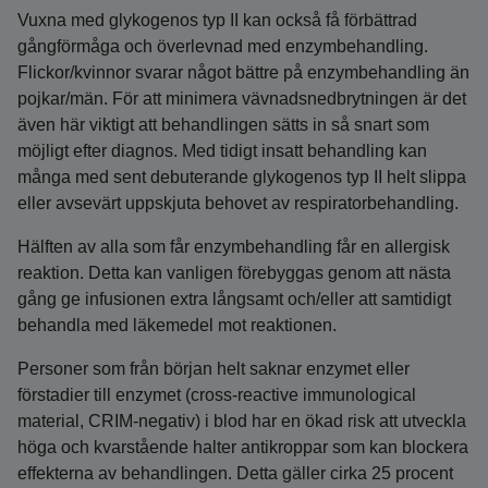
Vuxna med glykogenos typ II kan också få förbättrad
gångförmåga och överlevnad med enzymbehandling.
Flickor/kvinnor svarar något bättre på enzymbehandling än
pojkar/män. För att minimera vävnadsnedbrytningen är det
även här viktigt att behandlingen sätts in så snart som
möjligt efter diagnos. Med tidigt insatt behandling kan
många med sent debuterande glykogenos typ II helt slippa
eller avsevärt uppskjuta behovet av respiratorbehandling.
Hälften av alla som får enzymbehandling får en allergisk
reaktion. Detta kan vanligen förebyggas genom att nästa
gång ge infusionen extra långsamt och/eller att samtidigt
behandla med läkemedel mot reaktionen.
Personer som från början helt saknar enzymet eller
förstadier till enzymet (cross-reactive immunological
material, CRIM-negativ) i blod har en ökad risk att utveckla
höga och kvarstående halter antikroppar som kan blockera
effekterna av behandlingen. Detta gäller cirka 25 procent