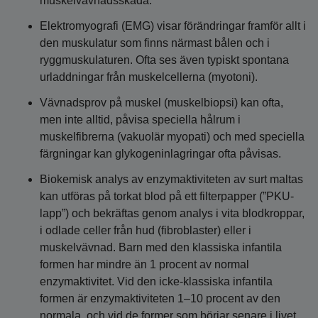
muskelvävnadsskada.
Elektromyografi (EMG) visar förändringar framför allt i
den muskulatur som finns närmast bålen och i
ryggmuskulaturen. Ofta ses även typiskt spontana
urladdningar från muskelcellerna (myotoni).
Vävnadsprov på muskel (muskelbiopsi) kan ofta,
men inte alltid, påvisa speciella hålrum i
muskelfibrerna (vakuolär myopati) och med speciella
färgningar kan glykogeninlagringar ofta påvisas.
Biokemisk analys av enzymaktiviteten av surt maltas
kan utföras på torkat blod på ett filterpapper (”PKU-
lapp”) och bekräftas genom analys i vita blodkroppar,
i odlade celler från hud (fibroblaster) eller i
muskelvävnad. Barn med den klassiska infantila
formen har mindre än 1 procent av normal
enzymaktivitet. Vid den icke-klassiska infantila
formen är enzymaktiviteten 1–10 procent av den
normala, och vid de former som börjar senare i livet