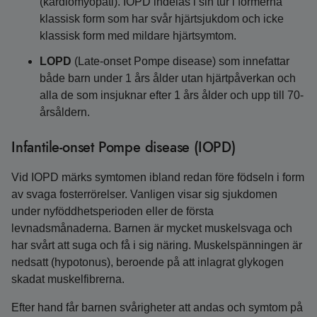
(kardiomyopati). IOPD indelas i sin tur i formerna
klassisk form som har svår hjärtsjukdom och icke
klassisk form med mildare hjärtsymtom.
LOPD
(Late-onset Pompe disease) som innefattar
både barn under 1 års ålder utan hjärtpåverkan och
alla de som insjuknar efter 1 års ålder och upp till 70-
årsåldern.
Infantile-onset Pompe disease (IOPD)
Vid IOPD märks symtomen ibland redan före födseln i form
av svaga fosterrörelser. Vanligen visar sig sjukdomen
under nyföddhetsperioden eller de första
levnadsmånaderna. Barnen är mycket muskelsvaga och
har svårt att suga och få i sig näring. Muskelspänningen är
nedsatt (hypotonus), beroende på att inlagrat glykogen
skadat muskelfibrerna.
Efter hand får barnen svårigheter att andas och symtom på