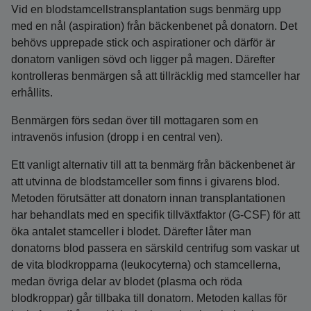
Vid en blodstamcellstransplantation sugs benmärg upp
med en nål (aspiration) från bäckenbenet på donatorn. Det
behövs upprepade stick och aspirationer och därför är
donatorn vanligen sövd och ligger på magen. Därefter
kontrolleras benmärgen så att tillräcklig med stamceller har
erhållits.
Benmärgen förs sedan över till mottagaren som en
intravenös infusion (dropp i en central ven).
Ett vanligt alternativ till att ta benmärg från bäckenbenet är
att utvinna de blodstamceller som finns i givarens blod.
Metoden förutsätter att donatorn innan transplantationen
har behandlats med en specifik tillväxtfaktor (G-CSF) för att
öka antalet stamceller i blodet. Därefter låter man
donatorns blod passera en särskild centrifug som vaskar ut
de vita blodkropparna (leukocyterna) och stamcellerna,
medan övriga delar av blodet (plasma och röda
blodkroppar) går tillbaka till donatorn. Metoden kallas för