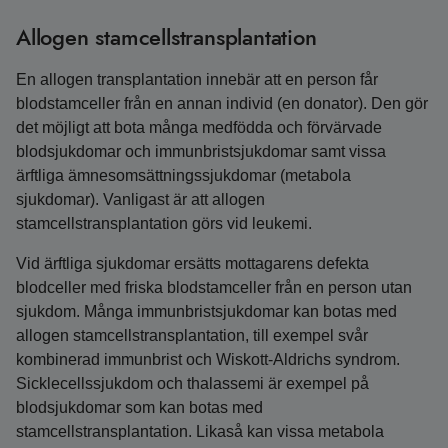
Allogen stamcellstransplantation
En allogen transplantation innebär att en person får
blodstamceller från en annan individ (en donator). Den gör
det möjligt att bota många medfödda och förvärvade
blodsjukdomar och immunbristsjukdomar samt vissa
ärftliga ämnesomsättningssjukdomar (metabola
sjukdomar). Vanligast är att allogen
stamcellstransplantation görs vid leukemi.
Vid ärftliga sjukdomar ersätts mottagarens defekta
blodceller med friska blod­stamceller från en person utan
sjukdom. Många immunbristsjukdomar kan botas med
allogen stamcells­transplantation, till exempel svår
kombinerad immunbrist och Wiskott-Aldrichs syndrom.
Sicklecellssjukdom och thalassemi är exempel på
blodsjukdomar som kan botas med
stamcellstransplantation. Likaså kan vissa metabola