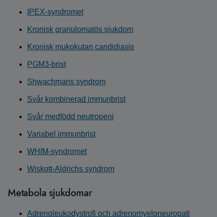
IPEX-syndromet
Kronisk granulomatös sjukdom
Kronisk mukokutan candidiasis
PGM3-brist
Shwachmans syndrom
Svår kombinerad immunbrist
Svår medfödd neutropeni
Variabel immunbrist
WHIM-syndromet
Wiskott-Aldrichs syndrom
Metabola sjukdomar
Adrenoleukodystrofi och adrenomyeloneuropati