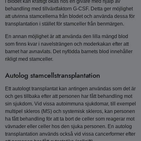
i blodet kan kraftigt ökas hos en givare med hjälp av
behandling med tillväxtfaktorn G-CSF. Detta ger möjlighet
att utvinna stamcellerna från blodet och använda dessa för
transplantation i stället för stamceller från benmärgen.
En annan möjlighet är att använda den lilla mängd blod
som finns kvar i navelsträngen och moderkakan efter att
barnet har avnavlats. Det nyfödda barnets blod innehåller
rikligt med stamceller.
Autolog stamcellstransplantation
Ett autologt transplantat kan antingen användas som det är
och ges tillbaka efter att personen har fått behandling mot
sin sjukdom. Vid vissa autoimmuna sjukdomar, till exempel
multipel skleros (MS) och systemisk skleros, kan personen
ha fått behandling för att ta bort de celler som reagerar mot
vävnader eller celler hos den sjuka personen. En autolog
transplantation används också vid vissa cancerformer efter