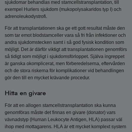
sjukdomar behandlas med stamcellstransplantation, till
exempel Hurlers sjukdom (mukopolysakaridos typ I) och
adrenoleukodystrofi.
För att transplantationen ska ge ett gott resultat måste den
som tar emot blodstamceller vara så fri från infektioner och
andra sjukdomstecken samt i så god fysisk kondition som
möjligt. Det är därför viktigt att transplantationen genomförs
så tidigt som möjligt i sjukdomsförloppet. Själva ingreppet
är ganska okomplicerat, men förberedelserna, eftervården
och de stora riskerna för komplikationer vid behandlingen
gör den till en mycket krävande procedur.
Hitta en givare
För att en allogen stamcellstransplantation ska kunna
genomföras måste det finnas en givare (donator) vars
vävnadstyp (Human Leukocyte Antigen, HLA) passar väl
ihop med mottagarens. HLA är ett mycket komplext system