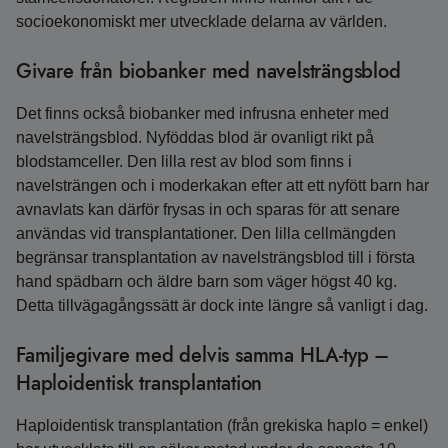
socioekonomiskt mer utvecklade delarna av världen.
Givare från biobanker med navelsträngsblod
Det finns också biobanker med infrusna enheter med
navelsträngsblod. Nyföddas blod är ovanligt rikt på
blodstamceller. Den lilla rest av blod som finns i
navelsträngen och i moderkakan efter att ett nyfött barn har
avnavlats kan därför frysas in och sparas för att senare
användas vid transplantationer. Den lilla cellmängden
begränsar transplantation av navelsträngsblod till i första
hand spädbarn och äldre barn som väger högst 40 kg.
Detta tillvägagångssätt är dock inte längre så vanligt i dag.
Familjegivare med delvis samma HLA-typ –
Haploidentisk transplantation
Haploidentisk transplantation (från grekiska haplo = enkel)