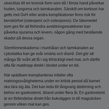
utvecklas till en kronisk form som då i första hand påverkar
huden, lungorna och tarmkanalen. Särskilt om kortison har
getts mot GvH eller andra komplikationer finns risk för
benskörhet (osteopeni och osteoporos). De läkemedel
som ges för att förhindra avstötningsreaktioner kan
påverka njurarna och levern, någon gång med bestående
skador på dessa organ.
Slemhinneskadorna i munhålan och tarmkanalen av
cytostatika kan ge svår smärta och diarré. Det gör att
många får svårt att få i sig tillräckligt med mat, och därför
ofta får matdropp direkt i blodet under en tid.
När spädbarn transplanteras infaller ofta
matningssvårigheterna under en kritisk period då barnet
ska lära sig äta. Det kan leda till långvarig ätstörning och
behov en gastrostomi, ibland under flera år. En gastrostomi
är en förbindelse direkt från bukväggen in till magsäcken
genom vilken mat kan ges.