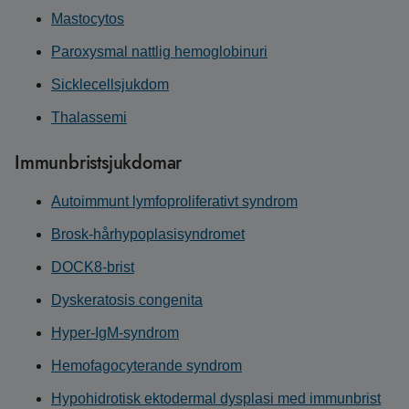
Mastocytos
Paroxysmal nattlig hemoglobinuri
Sicklecellsjukdom
Thalassemi
Immunbristsjukdomar
Autoimmunt lymfoproliferativt syndrom
Brosk-hårhypoplasisyndromet
DOCK8-brist
Dyskeratosis congenita
Hyper-IgM-syndrom
Hemofagocyterande syndrom
Hypohidrotisk ektodermal dysplasi med immunbrist