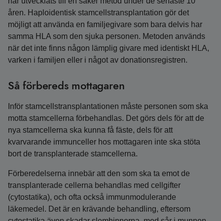
har utvecklats till en säker metod under de senaste 10
åren. Haploidentisk stamcellstransplantation gör det
möjligt att använda en familjegivare som bara delvis har
samma HLA som den sjuka personen. Metoden används
när det inte finns någon lämplig givare med identiskt HLA,
varken i familjen eller i något av donations­registren.
Så förbereds mottagaren
Inför stamcellstransplantationen måste personen som ska
motta stamcellerna förbehandlas. Det görs dels för att de
nya stamcellerna ska kunna få fäste, dels för att
kvarvarande immunceller hos mottagaren inte ska stöta
bort de transplanterade stamcellerna.
Förberedelserna innebär att den som ska ta emot de
transplanterade cellerna behandlas med cellgifter
(cytostatika), och ofta också immunmodulerande
läkemedel. Det är en krävande behandling, eftersom
cytostatika även skadar slemhinnorna, med sår i munnen