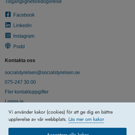
Tillgänglighetsredogörelse
Facebook
Linkedin
Instagram
Podd
Kontakta oss
socialstyrelsen@socialstyrelsen.se
075-247 30 00
Fler kontaktuppgifter
Logga in
Behandling av personuppgifter
Vi använder kakor (cookies) för att ge dig en bättre
upplevelse av vår webbplats.
Läs mer om kakor
Acceptera alla kakor