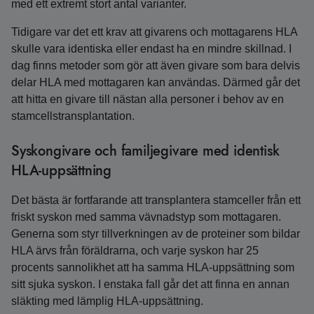
med ett extremt stort antal varianter.
Tidigare var det ett krav att givarens och mottagarens HLA
skulle vara identiska eller endast ha en mindre skillnad. I
dag finns metoder som gör att även givare som bara delvis
delar HLA med mottagaren kan användas. Därmed går det
att hitta en givare till nästan alla personer i behov av en
stamcellstransplantation.
Syskongivare och familjegivare med identisk
HLA-uppsättning
Det bästa är fortfarande att transplantera stamceller från ett
friskt syskon med samma vävnadstyp som mottagaren.
Generna som styr tillverkningen av de proteiner som bildar
HLA ärvs från föräldrarna, och varje syskon har 25
procents sannolikhet att ha samma HLA-uppsättning som
sitt sjuka syskon. I enstaka fall går det att finna en annan
släkting med lämplig HLA-uppsättning.