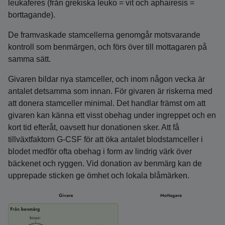
leukaferes (från grekiska leuko = vit och aphairesis =
borttagande).
De framvaskade stamcellerna genomgår motsvarande
kontroll som benmärgen, och förs över till mottagaren på
samma sätt.
Givaren bildar nya stamceller, och inom någon vecka är
antalet detsamma som innan. För givaren är riskerna med
att donera stamceller minimal. Det handlar främst om att
givaren kan känna ett visst obehag under ingreppet och en
kort tid efteråt, oavsett hur donationen sker. Att få
tillväxtfaktorn G-CSF för att öka antalet blodstamceller i
blodet medför ofta obehag i form av lindrig värk över
bäckenet och ryggen. Vid donation av benmärg kan de
upprepade sticken ge ömhet och lokala blåmärken.