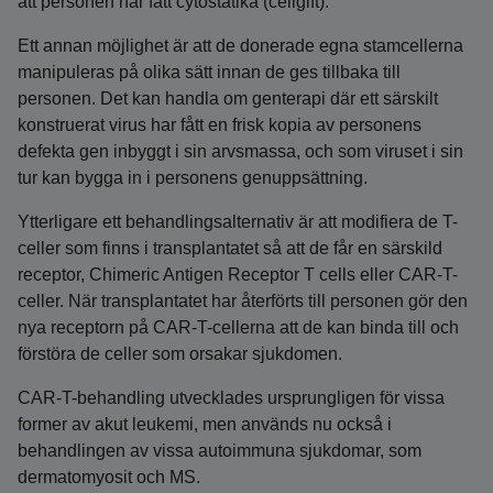
att personen har fått cytostatika (cellgift).
Ett annan möjlighet är att de donerade egna stamcellerna
manipuleras på olika sätt innan de ges tillbaka till
personen. Det kan handla om genterapi där ett särskilt
konstruerat virus har fått en frisk kopia av personens
defekta gen inbyggt i sin arvsmassa, och som viruset i sin
tur kan bygga in i personens genuppsättning.
Ytterligare ett behandlingsalternativ är att modifiera de T-
celler som finns i transplantatet så att de får en särskild
receptor, Chimeric Antigen Receptor T cells eller CAR-T-
celler. När transplantatet har återförts till personen gör den
nya receptorn på CAR-T-cellerna att de kan binda till och
förstöra de celler som orsakar sjukdomen.
CAR-T-behandling utvecklades ursprungligen för vissa
former av akut leukemi, men används nu också i
behandlingen av vissa autoimmuna sjukdomar, som
dermatomyosit och MS.