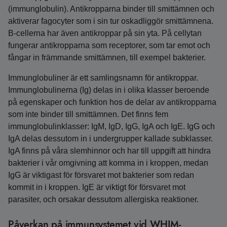
(immunglobulin). Antikropparna binder till smittämnen och
aktiverar fagocyter som i sin tur oskadliggör smittämnena.
B-cellerna har även antikroppar på sin yta. På cellytan
fungerar antikropparna som receptorer, som tar emot och
fångar in främmande smittämnen, till exempel bakterier.
Immunglobuliner är ett samlingsnamn för antikroppar.
Immunglobulinerna (Ig) delas in i olika klasser beroende
på egenskaper och funktion hos de delar av antikropparna
som inte binder till smittämnen. Det finns fem
immunglobulinklasser: IgM, IgD, IgG, IgA och IgE. IgG och
IgA delas dessutom in i undergrupper kallade subklasser.
IgA finns på våra slemhinnor och har till uppgift att hindra
bakterier i vår omgivning att komma in i kroppen, medan
IgG är viktigast för försvaret mot bakterier som redan
kommit in i kroppen. IgE är viktigt för försvaret mot
parasiter, och orsakar dessutom allergiska reaktioner.
Påverkan på immunsystemet vid WHIM-