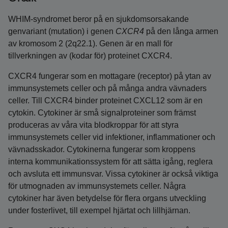
WHIM-syndromet beror på en sjukdomsorsakande
genvariant (mutation) i genen
CXCR4
på den långa armen
av kromosom 2 (2q22.1). Genen är en mall för
tillverkningen av (kodar för) proteinet CXCR4.
CXCR4 fungerar som en mottagare (receptor) på ytan av
immunsystemets celler och på många andra vävnaders
celler. Till CXCR4 binder proteinet CXCL12 som är en
cytokin. Cytokiner är små signalproteiner som främst
produceras av våra vita blodkroppar för att styra
immunsystemets celler vid infektioner, inflammationer och
vävnadsskador. Cytokinerna fungerar som kroppens
interna kommunikationssystem för att sätta igång, reglera
och avsluta ett immunsvar. Vissa cytokiner är också viktiga
för utmognaden av immunsystemets celler. Några
cytokiner har även betydelse för flera organs utveckling
under fosterlivet, till exempel hjärtat och lillhjärnan.