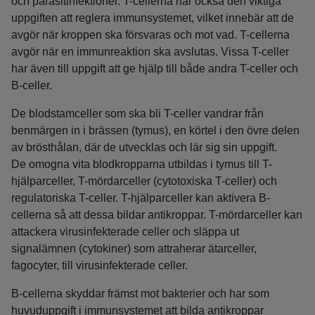
och parasitinfektioner. T-cellerna har också den viktiga
uppgiften att reglera immun­systemet, vilket innebär att de
avgör när kroppen ska försvaras och mot vad. T-cellerna
avgör när en immunreaktion ska avslutas. Vissa T-celler
har även till uppgift att ge hjälp till både andra T-celler och
B-celler.
De blodstamceller som ska bli T-celler vandrar från
benmärgen in i brässen (tymus), en körtel i den övre delen
av brösthålan, där de utvecklas och lär sig sin uppgift.
De omogna vita blodkropparna utbildas i tymus till T-
hjälparceller, T-mördarceller (cytotoxiska T-celler) och
regulatoriska T-celler. T-hjälparceller kan aktivera B-
cellerna så att dessa bildar antikroppar. T-mördarceller kan
attackera virusinfekterade celler och släppa ut
signalämnen (cytokiner) som attraherar ätarceller,
fagocyter, till virusinfekterade celler.
B-cellerna skyddar främst mot bakterier och har som
huvuduppgift i immunsystemet att bilda antikroppar