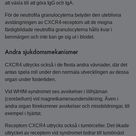
att växla till att göra IgG och IgA.
För de neutrofila granulocyterna betyder den uteblivna
avstängningen av CXCR4-receptorn att de mogna
färdigbildade neutrofila granulocyterna hålls kvar i
benmärgen och inte kan ge sig ut i blodet.
Andra sjukdomsmekanismer
CXCR4 uttrycks också i de flesta andra vävnader, där det
antas spela roll under den normala utvecklingen av dessa
organ under fostertiden.
Vid WHIM-syndromet ses avvikelser i lillhjärnan
(cerebellum) vid magnetkameraundersökning. Även i
andra organ förekommer avvikelser och missbildningar, till
exempel i hjärtat.
Receptorn CXCR4 uttrycks också i tumörceller. Det ökade
uttrycket av receptorn vid syndromet bidrar till tumörväxt