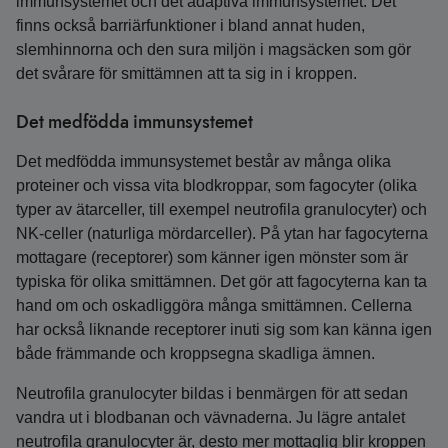
immunsystemet och det adaptiva immunsystemet. Det
finns också barriärfunktioner i bland annat huden,
slemhinnorna och den sura miljön i magsäcken som gör
det svårare för smittämnen att ta sig in i kroppen.
Det medfödda immunsystemet
Det medfödda immunsystemet består av många olika
proteiner och vissa vita blodkroppar, som fagocyter (olika
typer av ätarceller, till exempel neutrofila granulocyter) och
NK-celler (naturliga mördarceller). På ytan har fagocyterna
mottagare (receptorer) som känner igen mönster som är
typiska för olika smittämnen. Det gör att fagocyterna kan ta
hand om och oskadliggöra många smittämnen. Cellerna
har också liknande receptorer inuti sig som kan känna igen
både främmande och kroppsegna skadliga ämnen.
Neutrofila granulocyter bildas i benmärgen för att sedan
vandra ut i blodbanan och vävnaderna. Ju lägre antalet
neutrofila granulocyter är, desto mer mottaglig blir kroppen