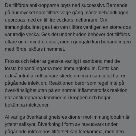
De tillförda antikropparna bryts ned successivt. Beroende
på hur mycket som tillförs varje gång måste behandlingen
upprepas med en till tre veckors mellanrum. Om
immunglobulinet ges i en ven tillförs vanligen en större dos
var tredje vecka. Ges det under huden behöver det tillföras
oftare och i mindre doser, men i gengäld kan behandlingen
med fördel skötas i hemmet.
Frossa och feber är ganska vanligt i samband med de
första behandlingarna med immunglobulin. Detta kan
också inträffa i ett senare skede om man samtidigt har en
pågående infektion. Reaktionen beror som regel inte på
överkänslighet utan på en normal inflammatorisk reaktion
när antikropparna kommer in i kroppen och börjar
bekämpa infektioner.
Allvarliga överkänslighetsreaktioner mot immunglobulin är
ytterst sällsynt. Biverkning i form av huvudvärk under
pågående intravenös tillförsel kan förekomma, men den