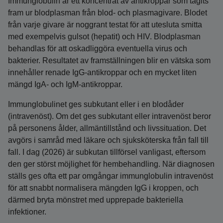
Immunglobulin är ett koncentrat av antikroppar som tagits
fram ur blodplasman från blod- och plasmagivare. Blodet
från varje givare är noggrant testat för att utesluta smitta
med exempelvis gulsot (hepatit) och HIV. Blodplasman
behandlas för att oskadliggöra eventuella virus och
bakterier. Resultatet av framställningen blir en vätska som
innehåller renade IgG-antikroppar och en mycket liten
mängd IgA- och IgM-antikroppar.
Immunglobulinet ges subkutant eller i en blodåder
(intravenöst). Om det ges subkutant eller intravenöst beror
på personens ålder, allmäntillstånd och livssituation. Det
avgörs i samråd med läkare och sjuksköterska från fall till
fall. I dag (2026) är subkutan tillförsel vanligast, eftersom
den ger störst möjlighet för hembehandling. När diagnosen
ställs ges ofta ett par omgångar immunglobulin intravenöst
för att snabbt normalisera mängden IgG i kroppen, och
därmed bryta mönstret med upprepade bakteriella
infektioner.