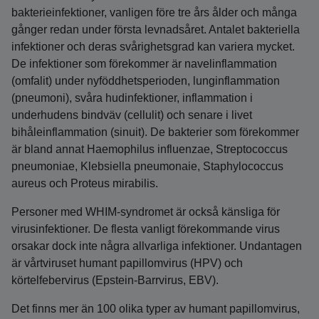
bakterieinfektioner, vanligen före tre års ålder och många
gånger redan under första levnadsåret. Antalet bakteriella
infektioner och deras svårighetsgrad kan variera mycket.
De infektioner som förekommer är navelinflammation
(omfalit) under nyföddhets­perioden, lunginflammation
(pneumoni), svåra hudinfektioner, inflammation i
underhudens bindväv (cellulit) och senare i livet
bihåleinflammation (sinuit). De bakterier som förekommer
är bland annat Haemophilus influenzae, Streptococcus
pneumoniae, Klebsiella pneumonaie, Staphylococcus
aureus och Proteus mirabilis.
Personer med WHIM-syndromet är också känsliga för
virusinfektioner. De flesta vanligt förekommande virus
orsakar dock inte några allvarliga infektioner. Undantagen
är vårtviruset humant papillomvirus (HPV) och
körtelfebervirus (Epstein-Barrvirus, EBV).
Det finns mer än 100 olika typer av humant papillomvirus,