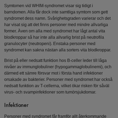
Symtomen vid WHIM-syndromet visar sig tidigt i
barndomen. Alla får dock inte samtliga symtom som gett
syndromet dess namn. Svårighetsgraden varierar och det
har visat sig att det finns personer med mindre allvarliga
former. Även om alla med syndromet har lågt antal vita
blodkroppar så har inte alla allvarlig brist på neutrofila
granulocyter (neutropeni). Enstaka personer med
syndromet kan sakna nästan alla sorters vita blodkroppar.
Brist på eller nedsatt funktion hos B-celler leder till låga
nivåer av immunglobuliner (hypogamma­globulinemi), och
därmed ett sämre försvar mot i första hand infektioner
orsakade av bakterier. Personer med syndromet har också
nedsatt funktion av T-cellerna, vilket ökar risken för såväl
virus- och svampinfektioner som tumörsjukdomar.
Infektioner
Personer med syndromet får framför allt återkommande