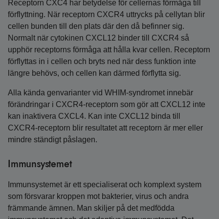
Receptorn CXC4 har betydelse för cellernas förmåga till
förflyttning. När receptorn CXCR4 uttrycks på cellytan blir
cellen bunden till den plats där den då befinner sig.
Normalt när cytokinen CXCL12 binder till CXCR4 så
upphör receptorns förmåga att hålla kvar cellen. Receptorn
förflyttas in i cellen och bryts ned när dess funktion inte
längre behövs, och cellen kan därmed förflytta sig.
Alla kända genvarianter vid WHIM-syndromet innebär
förändringar i CXCR4-receptorn som gör att CXCL12 inte
kan inaktivera CXCL4. Kan inte CXCL12 binda till
CXCR4-receptorn blir resultatet att receptorn är mer eller
mindre ständigt påslagen.
Immunsystemet
Immunsystemet är ett specialiserat och komplext system
som försvarar kroppen mot bakterier, virus och andra
främmande ämnen. Man skiljer på det medfödda