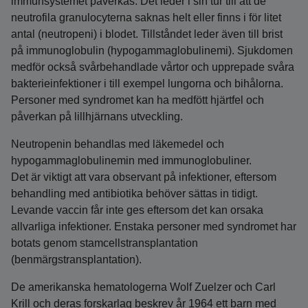
immunsystemet påverkas. Det leder i sin tur till att de
neutrofila granulocyterna saknas helt eller finns i för litet
antal (neutropeni) i blodet. Tillståndet leder även till brist
på immunoglobulin (hypogammaglobulinemi). Sjukdomen
medför också svårbehandlade vårtor och upprepade svåra
bakterieinfektioner i till exempel lungorna och bihålorna.
Personer med syndromet kan ha medfött hjärtfel och
påverkan på lillhjärnans utveckling.
Neutropenin behandlas med läkemedel och
hypogammaglobulinemin med immunoglobuliner.
Det är viktigt att vara observant på infektioner, eftersom
behandling med antibiotika behöver sättas in tidigt.
Levande vaccin får inte ges eftersom det kan orsaka
allvarliga infektioner. Enstaka personer med syndromet har
botats genom stamcellstransplantation
(benmärgstransplantation).
De amerikanska hematologerna Wolf Zuelzer och Carl
Krill och deras forskarlag beskrev år 1964 ett barn med