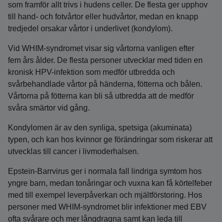
som framför allt trivs i hudens celler. De flesta ger upphov
till hand- och fotvårtor eller hudvårtor, medan en knapp
tredjedel orsakar vårtor i underlivet (kondylom).
Vid WHIM-syndromet visar sig vårtorna vanligen efter
fem års ålder. De flesta personer utvecklar med tiden en
kronisk HPV-infektion som medför utbredda och
svårbehandlade vårtor på händerna, fötterna och bålen.
Vårtorna på fötterna kan bli så utbredda att de medför
svåra smärtor vid gång.
Kondylomen är av den synliga, spetsiga (akuminata)
typen, och kan hos kvinnor ge förändringar som riskerar att
utvecklas till cancer i livmoderhalsen.
Epstein-Barrvirus ger i normala fall lindriga symtom hos
yngre barn, medan tonåringar och vuxna kan få körtelfeber
med till exempel leverpåverkan och mjältförstoring. Hos
personer med WHIM-syndromet blir infektioner med EBV
ofta svårare och mer långdragna samt kan leda till