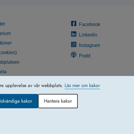
ter
Facebook
arium
Linkedin
tioner
Instagram
cookies)
Podd
bplatsen
rta
glighetsredogörelse
tre upplevelse av vår webbplats.
Läs mer om kakor
ödvändiga kakor
Hantera kakor