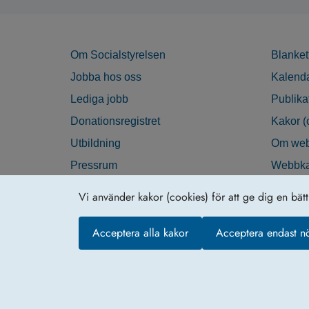
Om Socialstyrelsen
Blanket
Jobba hos oss
Kalend
Lediga jobb
Publika
Donationsregistret
Kakor (
Utbildning
Om web
Pressrum
Webbka
Nyhetsbrev
Tillgän
Vi använder kakor (cookies) för att ge dig en bät
Krisberedskap
Acceptera alla kakor
Acceptera endast n