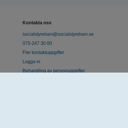
Kontakta oss
socialstyrelsen@socialstyrelsen.se
075-247 30 00
Fler kontaktuppgifter
Logga in
Behandling av personuppgifter