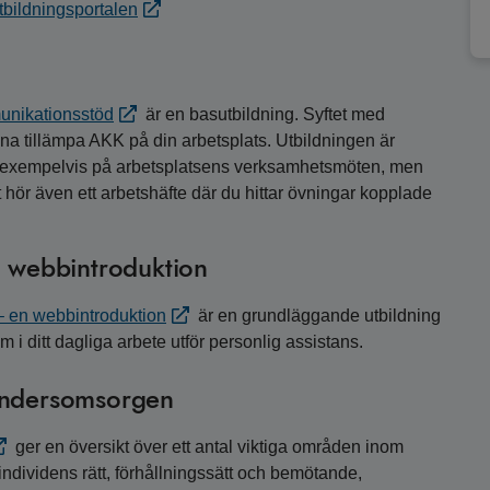
tbildningsportalen
nikationsstöd
är en basutbildning. Syftet med
unna tillämpa AKK på din arbetsplats. Utbildningen är
pp, exempelvis på arbetsplatsens verksamhetsmöten, men
et hör även ett arbetshäfte där du hittar övningar kopplade
n webbintroduktion
– en webbintroduktion
är en grundläggande utbildning
 i ditt dagliga arbete utför personlig assistans.
hindersomsorgen
ger en översikt över ett antal viktiga områden inom
dividens rätt, förhållningssätt och bemötande,