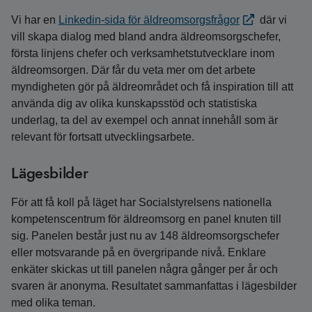
Vi har en
Linkedin-sida för äldreomsorgsfrågor
där vi
vill skapa dialog med bland andra äldreomsorgschefer,
första linjens chefer och verksamhetstutvecklare inom
äldreomsorgen. Där får du veta mer om det arbete
myndigheten gör på äldreområdet och få inspiration till att
använda dig av olika kunskapsstöd och statistiska
underlag, ta del av exempel och annat innehåll som är
relevant för fortsatt utvecklingsarbete.
Lägesbilder
För att få koll på läget har Socialstyrelsens nationella
kompetenscentrum för äldreomsorg en panel knuten till
sig. Panelen består just nu av 148 äldreomsorgschefer
eller motsvarande på en övergripande nivå. Enklare
enkäter skickas ut till panelen några gånger per år och
svaren är anonyma. Resultatet sammanfattas i lägesbilder
med olika teman.