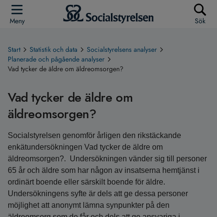
Meny
Sök
Start
Statistik och data
Socialstyrelsens analyser
Planerade och pågående analyser
Vad tycker de äldre om äldreomsorgen?
Vad tycker de äldre om
äldreomsorgen?
Socialstyrelsen genomför årligen den rikstäckande
enkätundersökningen Vad tycker de äldre om
äldreomsorgen?. Undersökningen vänder sig till personer
65 år och äldre som har någon av insatserna hemtjänst i
ordinärt boende eller särskilt boende för äldre.
Undersökningens syfte är dels att ge dessa personer
möjlighet att anonymt lämna synpunkter på den
äldreomsorg som de får och dels att ge ansvariga i