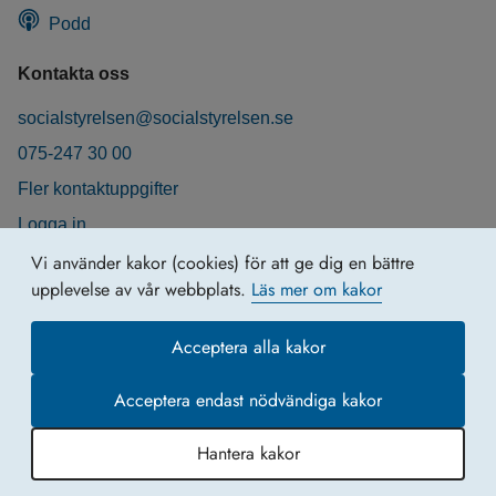
Podd
Kontakta oss
socialstyrelsen@socialstyrelsen.se
075-247 30 00
Fler kontaktuppgifter
Logga in
Behandling av personuppgifter
Vi använder kakor (cookies) för att ge dig en bättre
upplevelse av vår webbplats.
Läs mer om kakor
Acceptera alla kakor
Acceptera endast nödvändiga kakor
Hantera kakor