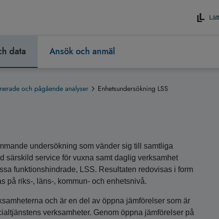
Lätt
och data
Ansök och anmäl
anerade och pågående analyser
Enhetsundersökning LSS
mmande undersökning som vänder sig till samtliga
d särskild service för vuxna samt daglig verksamhet
vissa funktionshindrade, LSS. Resultaten redovisas i form
s på riks-, läns-, kommun- och enhetsnivå.
rksamheterna och är en del av öppna jämförelser som är
 socialtjänstens verksamheter. Genom öppna jämförelser på