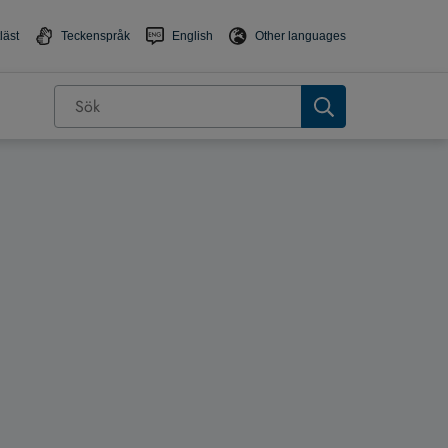
läst
Teckenspråk
English
Other languages