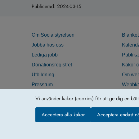
Publicerad:
2024-03-15
Om Socialstyrelsen
Blanket
Jobba hos oss
Kalend
Lediga jobb
Publika
Donationsregistret
Kakor (
Utbildning
Om web
Pressrum
Webbka
Nyhetsbrev
Tillgän
Vi använder kakor (cookies) för att ge dig en bät
Krisberedskap
Acceptera alla kakor
Acceptera endast n