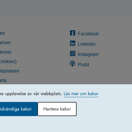
ter
Facebook
arium
Linkedin
tioner
Instagram
cookies)
Podd
bplatsen
rta
glighetsredogörelse
tre upplevelse av vår webbplats.
Läs mer om kakor
ödvändiga kakor
Hantera kakor