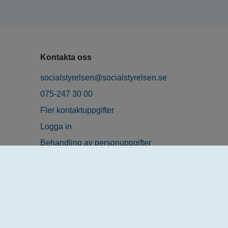
Kontakta oss
socialstyrelsen@socialstyrelsen.se
075-247 30 00
Fler kontaktuppgifter
Logga in
Behandling av personuppgifter