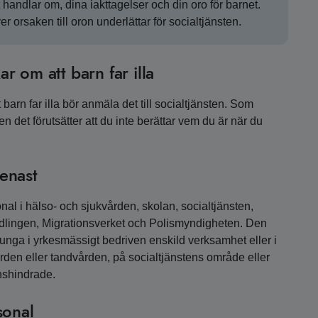
et handlar om, dina iakttagelser och din oro för barnet.
r orsaken till oron underlättar för socialtjänsten.
 om att barn far illa
barn far illa bör anmäla det till socialtjänsten. Som
 det förutsätter att du inte berättar vem du är när du
enast
al i hälso- och sjukvården, skolan, socialtjänsten,
dlingen, Migrationsverket och Polismyndigheten. Den
unga i yrkesmässigt bedriven enskild verksamhet eller i
en eller tandvården, på socialtjänstens område eller
onshindrade.
sonal