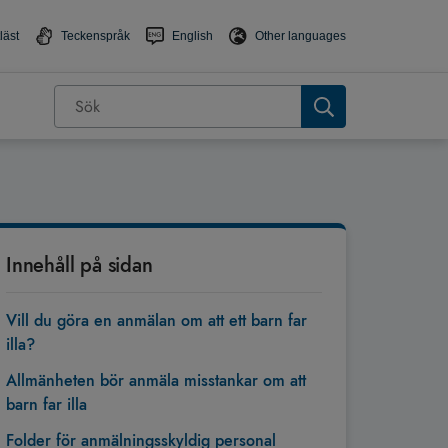
läst
Teckenspråk
English
Other languages
Innehåll på sidan
Vill du göra en anmälan om att ett barn far
illa?
Allmänheten bör anmäla misstankar om att
barn far illa
Folder för anmälningsskyldig personal