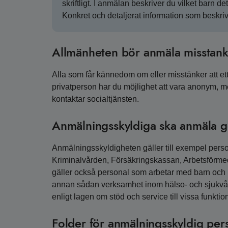
skriftligt. I anmälan beskriver du vilket barn d
Konkret och detaljerat information som beskrive
Allmänheten bör anmäla misstankar
Alla som får kännedom om eller misstänker att ett 
privatperson har du möjlighet att vara anonym, men
kontaktar socialtjänsten.
Anmälningsskyldiga ska anmäla g
Anmälningsskyldigheten gäller till exempel person
Kriminalvården, Försäkringskassan, Arbetsförme
gäller också personal som arbetar med barn och 
annan sådan verksamhet inom hälso- och sjukvård
enligt lagen om stöd och service till vissa funkti
Folder för anmälningsskyldig per