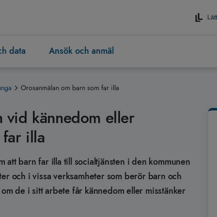
Lätt
och data
Ansök och anmäl
unga
Orosanmälan om barn som far illa
en vid kännedom eller
far illa
att barn far illa till socialtjänsten i den kommunen
ter och i vissa verksamheter som berör barn och
 om de i sitt arbete får kännedom eller misstänker