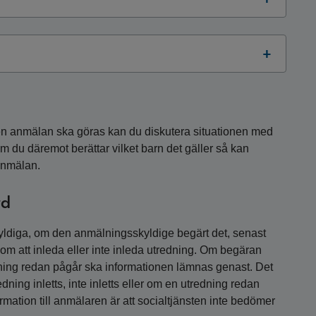
en anmälan ska göras kan du diskutera situationen med
 Om du däremot berättar vilket barn det gäller så kan
anmälan.
rd
yldiga, om den anmälningsskyldige begärt det, senast
om att inleda eller inte inleda utredning. Om begäran
dning redan pågår ska informationen lämnas genast. Det
ing inletts, inte inletts eller om en utredning redan
ormation till anmälaren är att socialtjänsten inte bedömer